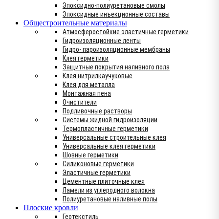
Эпоксидно-полиуретановые смолы
Эпоксидные инъекционные составы
Общестроительные материалы
Атмосферостойкие эластичные герметики
Гидроизоляционные ленты
Гидро- пароизоляционные мембраны
Клея герметики
Защитные покрытия наливного пола
Клея нитрилкаучуковые
Клея для металла
Монтажная пена
Очистители
Подливочные растворы
Системы жидной гидроизоляции
Термопластичные герметики
Универсальные строительные клея
Универсальные клея герметики
Шовные герметики
Силиконовые герметики
Эластичные герметики
Цементные плиточные клея
Ламели из углеродного волокна
Полиуретановые наливные полы
Плоские кровли
Геотекстиль