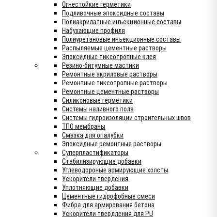
Огнестойкие герметики
Подливочные эпоксидные составы
Полиакрилатные инъекционные составы
Набухающие профиля
Полиуретановые инъекционные составы
Распыляемые цементные растворы
Эпоксидные тиксотропные клея
Резино-битумные мастики
Ремонтные акриловые растворы
Ремонтные тиксотропные растворы
Ремонтные цементные растворы
Силиконовые герметики
Системы наливного пола
Системы гидроизоляции строительных швов
ТПО мембраны
Смазка для опалубки
Эпоксидные ремонтные растворы
Суперпластификаторы
Стабилизирующие добавки
Углеводороные армирующие холсты
Ускорители твердения
Уплотняющие добавки
Цементные гидрофобные смеси
Фибра для армирования бетона
Ускорители твердления для PU