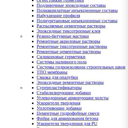
Огнестойкие герметики
Подливочные эпоксидные составы
Полиакрилатные инъекционные составы
Набухающие профиля
Полиуретановые инъекционные составы
Распыляемые цементные растворы
Эпоксидные тиксотропные клея
Резино-битумные мастики
Ремонтные акриловые растворы
Ремонтные тиксотропные растворы
Ремонтные цементные растворы
Силиконовые герметики
Системы наливного пола
Системы гидроизоляции строительных швов
ТПО мембраны
Смазка для опалубки
Эпоксидные ремонтные растворы
Суперпластификаторы
Стабилизирующие добавки
Углеводороные армирующие холсты
Ускорители твердения
Уплотняющие добавки
Цементные гидрофобные смеси
Фибра для армирования бетона
Ускорители твердления для PU