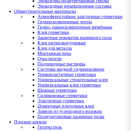
Эпоксидно-полиуретановые смолы
Эпоксидные инъекционные составы
Общестроительные материалы
Атмосферостойкие эластичные герметики
Гидроизоляционные ленты
Гидро- пароизоляционные мембраны
Клея герметики
Защитные покрытия наливного пола
Клея нитрилкаучуковые
Клея для металла
Монтажная пена
Очистители
Подливочные растворы
Системы жидной гидроизоляции
Термопластичные герметики
Универсальные строительные клея
Универсальные клея герметики
Шовные герметики
Силиконовые герметики
Эластичные герметики
Цементные плиточные клея
Ламели из углеродного волокна
Полиуретановые наливные полы
Плоские кровли
Геотекстиль