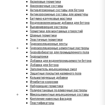
Акриловые герметики
Анкеровочные составы
Антиадгезионные составы для бетона
Антикоррозиеные составы для арматуры
Битумно-каучуковые мастики
Воздухововлекающие добавки для бетона
Выравнивающие растворы
Герметики для монтажных отверстий
Шовные герметики
Эластичные герметики
Гидроизоляционные ленты
Гидроизоляционные цементные растворы
Гидрофобизатор для промышленного пола
Гидрошпонки
Добавки для водонепроницаемости бетона
Добавки для бетона
Заполнитель инъекционных смол
Защитные покрытия наливного пола
Кольматирующые добавки
Игнибитор коррозии
Набухающие герметики
Полиуретановые подливочные растворы
Микроцементные инъекционные составы
Крепление навесных фасадов
Пластификаторы