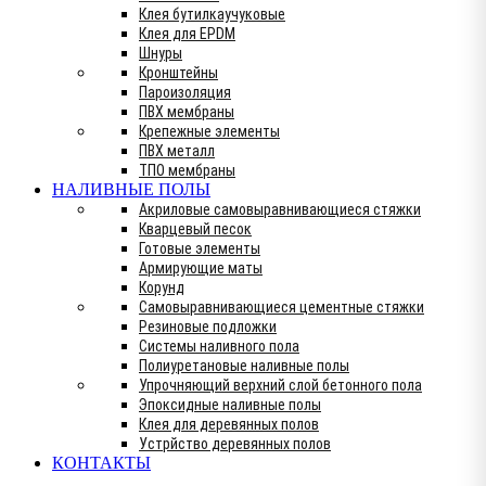
Клея бутилкаучуковые
Клея для EPDM
Шнуры
Кронштейны
Пароизоляция
ПВХ мембраны
Крепежные элементы
ПВХ металл
ТПО мембраны
НАЛИВНЫЕ ПОЛЫ
Акриловые самовыравнивающиеся стяжки
Кварцевый песок
Готовые элементы
Армирующие маты
Корунд
Самовыравнивающиеся цементные стяжки
Резиновые подложки
Системы наливного пола
Полиуретановые наливные полы
Упрочняющий верхний слой бетонного пола
Эпоксидные наливные полы
Клея для деревянных полов
Устрйство деревянных полов
КОНТАКТЫ