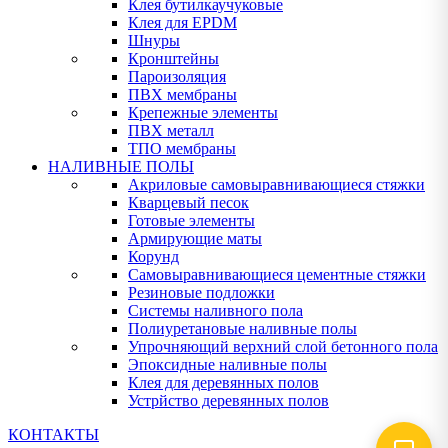
Клея бутилкаучуковые
Клея для EPDM
Шнуры
Кронштейны
Пароизоляция
ПВХ мембраны
Крепежные элементы
ПВХ металл
ТПО мембраны
НАЛИВНЫЕ ПОЛЫ
Акриловые самовыравнивающиеся стяжки
Кварцевый песок
Готовые элементы
Армирующие маты
Корунд
Самовыравнивающиеся цементные стяжки
Резиновые подложки
Системы наливного пола
Полиуретановые наливные полы
Упрочняющий верхний слой бетонного пола
Эпоксидные наливные полы
Клея для деревянных полов
Устрйство деревянных полов
КОНТАКТЫ