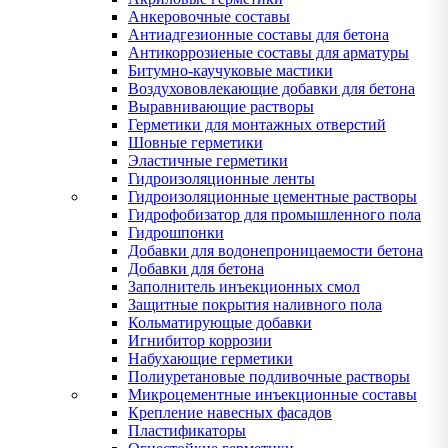
Анкеровочные составы
Антиадгезионные составы для бетона
Антикоррозиеные составы для арматуры
Битумно-каучуковые мастики
Воздухововлекающие добавки для бетона
Выравнивающие растворы
Герметики для монтажных отверстий
Шовные герметики
Эластичные герметики
Гидроизоляционные ленты
Гидроизоляционные цементные растворы
Гидрофобизатор для промышленного пола
Гидрошпонки
Добавки для водонепроницаемости бетона
Добавки для бетона
Заполнитель инъекционных смол
Защитные покрытия наливного пола
Кольматирующые добавки
Игнибитор коррозии
Набухающие герметики
Полиуретановые подливочные растворы
Микроцементные инъекционные составы
Крепление навесных фасадов
Пластификаторы