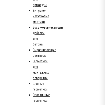
арматуры
Битумно-
каучуковые
мастики
Воздухововлекающие
добавки
для
бетона
Выравнивающие
растворы
Герметики
для
монтажных
отверстий
Шовные
герметики
Эластичные
герметики