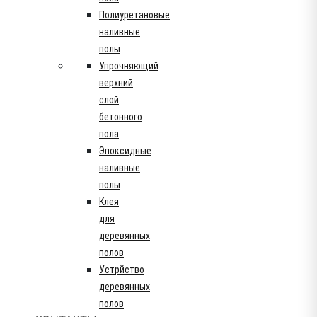
Полиуретановые
наливные
полы
Упрочняющий
верхний
слой
бетонного
пола
Эпоксидные
наливные
полы
Клея
для
деревянных
полов
Устрйство
деревянных
полов