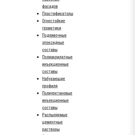
фасадов
Пластификаторы
Огнестойкие
герметики
Подливочные
эпоксидные
составы
Полиакрилатные
инъекционные
составы
Набухающие
профиля
Полиуретановые
инъекционные
составы
Распыляемые
цементные
растворы