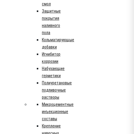
смол
Защитные
покрытия
наливного
пола
Кольматирующые
добавки
Игнибитор
коррозии
Набухающие
герметики
Полиуретановые
подливочные
растворы
Микроцементные
инъекционные
составы
Крепление
навесных