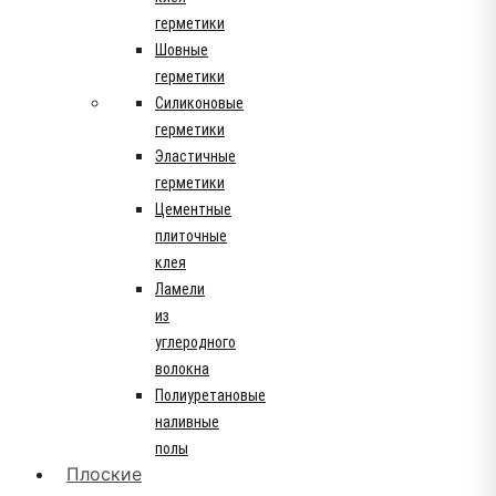
герметики
Шовные
герметики
Силиконовые
герметики
Эластичные
герметики
Цементные
плиточные
клея
Ламели
из
углеродного
волокна
Полиуретановые
наливные
полы
Плоские