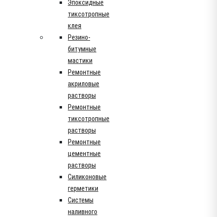
Эпоксидные
тиксотропные
клея
Резино-
битумные
мастики
Ремонтные
акриловые
растворы
Ремонтные
тиксотропные
растворы
Ремонтные
цементные
растворы
Силиконовые
герметики
Системы
наливного