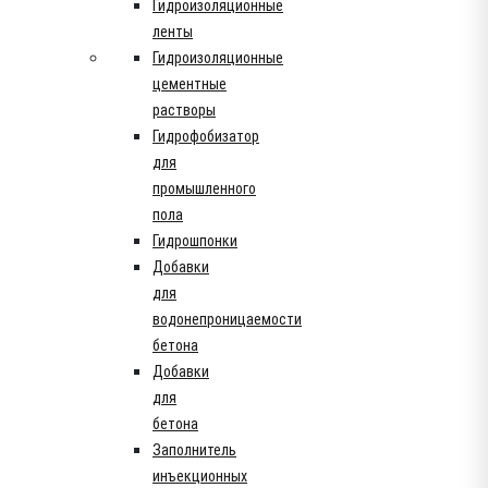
Гидроизоляционные
ленты
Гидроизоляционные
цементные
растворы
Гидрофобизатор
для
промышленного
пола
Гидрошпонки
Добавки
для
водонепроницаемости
бетона
Добавки
для
бетона
Заполнитель
инъекционных