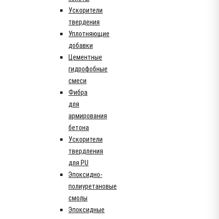
Ускорители
твердения
Уплотняющие
добавки
Цементные
гидрофобные
смеси
Фибра
для
армирования
бетона
Ускорители
твердления
для PU
Эпоксидно-
полиуретановые
смолы
Эпоксидные