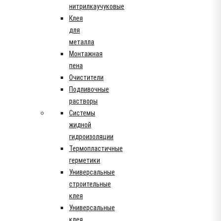
нитрилкаучуковые
Клея
для
металла
Монтажная
пена
Очистители
Подливочные
растворы
Системы
жидной
гидроизоляции
Термопластичные
герметики
Универсальные
строительные
клея
Универсальные
клея