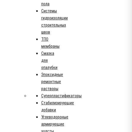
пола
Системы
гидроизоляции
строительных
швов
ТПО
мембраны
Смазка
для
опалубки
Эпоксидные
ремонтные
растворы
Суперпластификаторы
Стабилизирующие
добавки
Углеводороные
армирующие
холсты