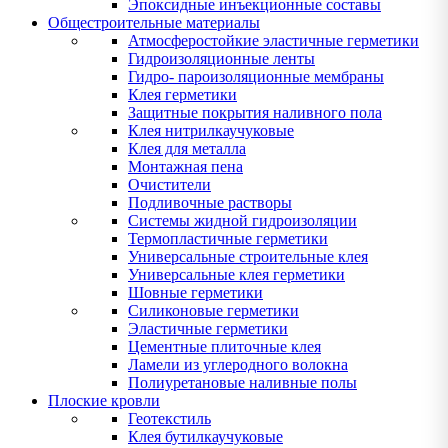
Эпоксидные инъекционные составы
Общестроительные материалы
Атмосферостойкие эластичные герметики
Гидроизоляционные ленты
Гидро- пароизоляционные мембраны
Клея герметики
Защитные покрытия наливного пола
Клея нитрилкаучуковые
Клея для металла
Монтажная пена
Очистители
Подливочные растворы
Системы жидной гидроизоляции
Термопластичные герметики
Универсальные строительные клея
Универсальные клея герметики
Шовные герметики
Силиконовые герметики
Эластичные герметики
Цементные плиточные клея
Ламели из углеродного волокна
Полиуретановые наливные полы
Плоские кровли
Геотекстиль
Клея бутилкаучуковые