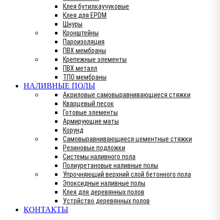
Клея бутилкаучуковые
Клея для EPDM
Шнуры
Кронштейны
Пароизоляция
ПВХ мембраны
Крепежные элементы
ПВХ металл
ТПО мембраны
НАЛИВНЫЕ ПОЛЫ
Акриловые самовыравнивающиеся стяжки
Кварцевый песок
Готовые элементы
Армирующие маты
Корунд
Самовыравнивающиеся цементные стяжки
Резиновые подложки
Системы наливного пола
Полиуретановые наливные полы
Упрочняющий верхний слой бетонного пола
Эпоксидные наливные полы
Клея для деревянных полов
Устрйство деревянных полов
КОНТАКТЫ