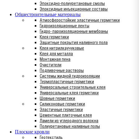
Эпоксидно-полиуретановые смолы
Эпоксидные инъекционные составы
Общестроительные материалы
Атмосферостойкие эластичные герметики
Гидроизоляционные ленты
Гидро- пароизоляционные мембраны
Клея герметики
Защитные покрытия наливного пола
Клея нитрилкаучуковые
Клея для металла
Монтажная пена
Очистители
Подливочные растворы
Системы жидной гидроизоляции
Термопластичные герметики
Универсальные строительные клея
Универсальные клея герметики
Шовные герметики
Силиконовые герметики
Эластичные герметики
Цементные плиточные клея
Ламели из углеродного волокна
Полиуретановые наливные полы
Плоские кровли
Геотекстиль