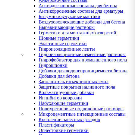
Анкеровочные составы
Антиадгезионные составы для бетона
Антикоррозиеные составы для арматуры
Битумно-каучуковые мастики
Воздухововлекающие добавки для бетона
Выравнивающие растворы
Герметики для монтажных отверстий
Шовные герметики
Эластичные герметики
Гидроизоляционные ленты
Гидроизоляционные цементные растворы
Гидрофобизатор для промышленного пола
Гидрошпонки
Добавки для водонепроницаемости бетона
Добавки для бетона
Заполнитель инъекционных смол
Защитные покрытия наливного пола
Кольматирующые добавки
Игнибитор коррозии
Набухающие герметики
Полиуретановые подливочные растворы
Микроцементные инъекционные составы
Крепление навесных фасадов
Пластификаторы
Огнестойкие герметики