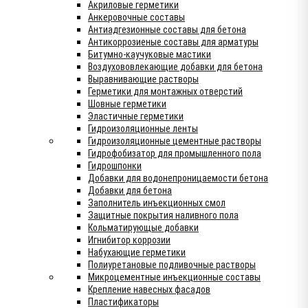
Акриловые герметики
Анкеровочные составы
Антиадгезионные составы для бетона
Антикоррозиеные составы для арматуры
Битумно-каучуковые мастики
Воздухововлекающие добавки для бетона
Выравнивающие растворы
Герметики для монтажных отверстий
Шовные герметики
Эластичные герметики
Гидроизоляционные ленты
Гидроизоляционные цементные растворы
Гидрофобизатор для промышленного пола
Гидрошпонки
Добавки для водонепроницаемости бетона
Добавки для бетона
Заполнитель инъекционных смол
Защитные покрытия наливного пола
Кольматирующые добавки
Игнибитор коррозии
Набухающие герметики
Полиуретановые подливочные растворы
Микроцементные инъекционные составы
Крепление навесных фасадов
Пластификаторы