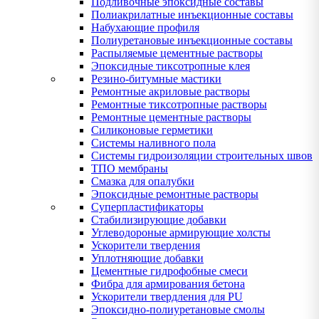
Подливочные эпоксидные составы
Полиакрилатные инъекционные составы
Набухающие профиля
Полиуретановые инъекционные составы
Распыляемые цементные растворы
Эпоксидные тиксотропные клея
Резино-битумные мастики
Ремонтные акриловые растворы
Ремонтные тиксотропные растворы
Ремонтные цементные растворы
Силиконовые герметики
Системы наливного пола
Системы гидроизоляции строительных швов
ТПО мембраны
Смазка для опалубки
Эпоксидные ремонтные растворы
Суперпластификаторы
Стабилизирующие добавки
Углеводороные армирующие холсты
Ускорители твердения
Уплотняющие добавки
Цементные гидрофобные смеси
Фибра для армирования бетона
Ускорители твердления для PU
Эпоксидно-полиуретановые смолы