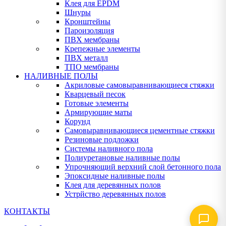
Клея для EPDM
Шнуры
Кронштейны
Пароизоляция
ПВХ мембраны
Крепежные элементы
ПВХ металл
ТПО мембраны
НАЛИВНЫЕ ПОЛЫ
Акриловые самовыравнивающиеся стяжки
Кварцевый песок
Готовые элементы
Армирующие маты
Корунд
Самовыравнивающиеся цементные стяжки
Резиновые подложки
Системы наливного пола
Полиуретановые наливные полы
Упрочняющий верхний слой бетонного пола
Эпоксидные наливные полы
Клея для деревянных полов
Устрйство деревянных полов
КОНТАКТЫ