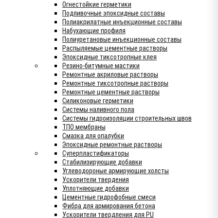
Огнестойкие герметики
Подливочные эпоксидные составы
Полиакрилатные инъекционные составы
Набухающие профиля
Полиуретановые инъекционные составы
Распыляемые цементные растворы
Эпоксидные тиксотропные клея
Резино-битумные мастики
Ремонтные акриловые растворы
Ремонтные тиксотропные растворы
Ремонтные цементные растворы
Силиконовые герметики
Системы наливного пола
Системы гидроизоляции строительных швов
ТПО мембраны
Смазка для опалубки
Эпоксидные ремонтные растворы
Суперпластификаторы
Стабилизирующие добавки
Углеводороные армирующие холсты
Ускорители твердения
Уплотняющие добавки
Цементные гидрофобные смеси
Фибра для армирования бетона
Ускорители твердления для PU