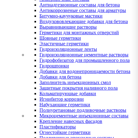
Антиадгезионные составы для бетона
Антикоррозиеные составы для арматуры
Битумно-каучуковые мастики
Воздухововлекающие добавки для бетона
Выравнивающие растворы
Герметики для монтажных отверстий
Шовные герметики
Эластичные герметики
Гидроизоляционные ленты
Гидроизоляционные цементные растворы
Гидрофобизатор для промышленного пола
Гидрошпонки
Добавки для водонепроницаемости бетона
Добавки для бетона
Заполнитель инъекционных смол
Защитные покрытия наливного пола
Кольматирующые добавки
Игнибитор коррозии
Набухающие герметики
Полиуретановые подливочные растворы
Микроцементные инъекционные составы
Крепление навесных фасадов
Пластификаторы
Огнестойкие герметики
Подливочные эпоксидные составы