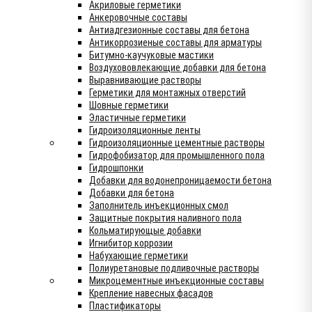
Акриловые герметики
Анкеровочные составы
Антиадгезионные составы для бетона
Антикоррозиеные составы для арматуры
Битумно-каучуковые мастики
Воздухововлекающие добавки для бетона
Выравнивающие растворы
Герметики для монтажных отверстий
Шовные герметики
Эластичные герметики
Гидроизоляционные ленты
Гидроизоляционные цементные растворы
Гидрофобизатор для промышленного пола
Гидрошпонки
Добавки для водонепроницаемости бетона
Добавки для бетона
Заполнитель инъекционных смол
Защитные покрытия наливного пола
Кольматирующые добавки
Игнибитор коррозии
Набухающие герметики
Полиуретановые подливочные растворы
Микроцементные инъекционные составы
Крепление навесных фасадов
Пластификаторы