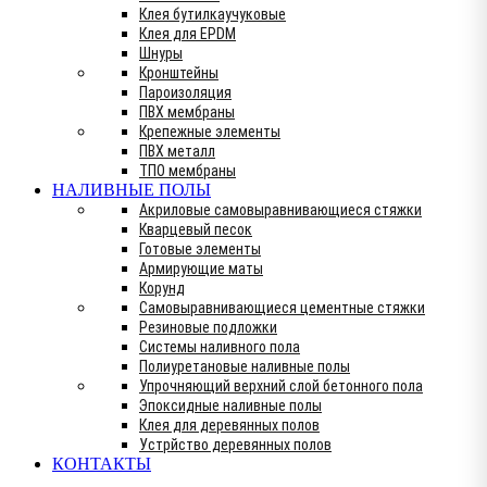
Клея бутилкаучуковые
Клея для EPDM
Шнуры
Кронштейны
Пароизоляция
ПВХ мембраны
Крепежные элементы
ПВХ металл
ТПО мембраны
НАЛИВНЫЕ ПОЛЫ
Акриловые самовыравнивающиеся стяжки
Кварцевый песок
Готовые элементы
Армирующие маты
Корунд
Самовыравнивающиеся цементные стяжки
Резиновые подложки
Системы наливного пола
Полиуретановые наливные полы
Упрочняющий верхний слой бетонного пола
Эпоксидные наливные полы
Клея для деревянных полов
Устрйство деревянных полов
КОНТАКТЫ