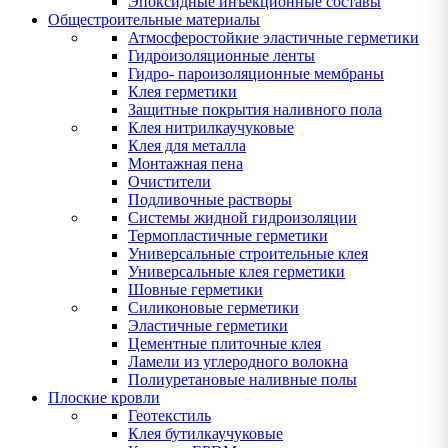
Эпоксидные инъекционные составы
Общестроительные материалы
Атмосферостойкие эластичные герметики
Гидроизоляционные ленты
Гидро- пароизоляционные мембраны
Клея герметики
Защитные покрытия наливного пола
Клея нитрилкаучуковые
Клея для металла
Монтажная пена
Очистители
Подливочные растворы
Системы жидной гидроизоляции
Термопластичные герметики
Универсальные строительные клея
Универсальные клея герметики
Шовные герметики
Силиконовые герметики
Эластичные герметики
Цементные плиточные клея
Ламели из углеродного волокна
Полиуретановые наливные полы
Плоские кровли
Геотекстиль
Клея бутилкаучуковые