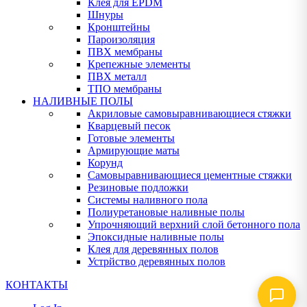
Клея для EPDM
Шнуры
Кронштейны
Пароизоляция
ПВХ мембраны
Крепежные элементы
ПВХ металл
ТПО мембраны
НАЛИВНЫЕ ПОЛЫ
Акриловые самовыравнивающиеся стяжки
Кварцевый песок
Готовые элементы
Армирующие маты
Корунд
Самовыравнивающиеся цементные стяжки
Резиновые подложки
Системы наливного пола
Полиуретановые наливные полы
Упрочняющий верхний слой бетонного пола
Эпоксидные наливные полы
Клея для деревянных полов
Устрйство деревянных полов
КОНТАКТЫ