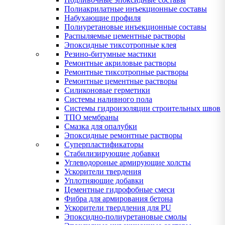
Полиакрилатные инъекционные составы
Набухающие профиля
Полиуретановые инъекционные составы
Распыляемые цементные растворы
Эпоксидные тиксотропные клея
Резино-битумные мастики
Ремонтные акриловые растворы
Ремонтные тиксотропные растворы
Ремонтные цементные растворы
Силиконовые герметики
Системы наливного пола
Системы гидроизоляции строительных швов
ТПО мембраны
Смазка для опалубки
Эпоксидные ремонтные растворы
Суперпластификаторы
Стабилизирующие добавки
Углеводороные армирующие холсты
Ускорители твердения
Уплотняющие добавки
Цементные гидрофобные смеси
Фибра для армирования бетона
Ускорители твердления для PU
Эпоксидно-полиуретановые смолы