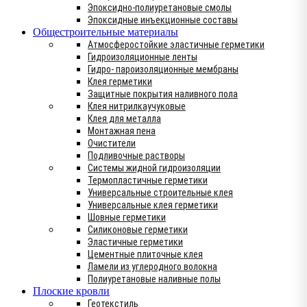
Эпоксидно-полиуретановые смолы
Эпоксидные инъекционные составы
Общестроительные материалы
Атмосферостойкие эластичные герметики
Гидроизоляционные ленты
Гидро- пароизоляционные мембраны
Клея герметики
Защитные покрытия наливного пола
Клея нитрилкаучуковые
Клея для металла
Монтажная пена
Очистители
Подливочные растворы
Системы жидной гидроизоляции
Термопластичные герметики
Универсальные строительные клея
Универсальные клея герметики
Шовные герметики
Силиконовые герметики
Эластичные герметики
Цементные плиточные клея
Ламели из углеродного волокна
Полиуретановые наливные полы
Плоские кровли
Геотекстиль