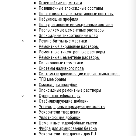
Огнестойкие герметики
Подливочные эпоксидные составы
Полиакрилатные инъекционные составы
Набухающие профиля
Полиуретановые инъекционные составы
Распыляемые цементные растворы
Эпоксидные тиксотропные клея
Резино-битумные мастики
Ремонтные акриловые растворы
Ремонтные тиксотропные растворы
Ремонтные цементные растворы
Силиконовые герметики
Системы наливного пола
Системы гидроизоляции строительных швов
ТПО мембраны
Смазка для опалубки
Эпоксидные ремонтные растворы
Суперпластификаторы
Стабилизирующие добавки
Углеводороные армирующие холсты
Ускорители твердения
Уплотняющие добавки
Цементные гидрофобные смеси
Фибра для армирования бетона
Ускорители твердления для PU