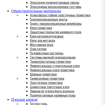
Эпоксидно-полиуретановые смолы
Эпоксидные инъекционные составы
Общестроительные материалы
Атмосферостойкие эластичные герметики
Гидроизоляционные ленты
Гидро- пароизоляционные мембраны
Клея герметики
Защитные покрытия наливного пола
Клея нитрилкаучуковые
Клея для металла
Монтажная пена
Очистители
Подливочные растворы
Системы жидной гидроизоляции
Термопластичные герметики
Универсальные строительные клея
Универсальные клея герметики
Шовные герметики
Силиконовые герметики
Эластичные герметики
Цементные плиточные клея
Ламели из углеродного волокна
Полиуретановые наливные полы
Плоские кровли
Геотекстиль