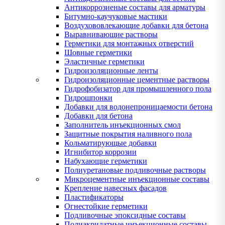
Антикоррозиеные составы для арматуры
Битумно-каучуковые мастики
Воздухововлекающие добавки для бетона
Выравнивающие растворы
Герметики для монтажных отверстий
Шовные герметики
Эластичные герметики
Гидроизоляционные ленты
Гидроизоляционные цементные растворы
Гидрофобизатор для промышленного пола
Гидрошпонки
Добавки для водонепроницаемости бетона
Добавки для бетона
Заполнитель инъекционных смол
Защитные покрытия наливного пола
Кольматирующые добавки
Игнибитор коррозии
Набухающие герметики
Полиуретановые подливочные растворы
Микроцементные инъекционные составы
Крепление навесных фасадов
Пластификаторы
Огнестойкие герметики
Подливочные эпоксидные составы
Полиакрилатные инъекционные составы