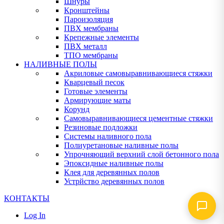
Шнуры
Кронштейны
Пароизоляция
ПВХ мембраны
Крепежные элементы
ПВХ металл
ТПО мембраны
НАЛИВНЫЕ ПОЛЫ
Акриловые самовыравнивающиеся стяжки
Кварцевый песок
Готовые элементы
Армирующие маты
Корунд
Самовыравнивающиеся цементные стяжки
Резиновые подложки
Системы наливного пола
Полиуретановые наливные полы
Упрочняющий верхний слой бетонного пола
Эпоксидные наливные полы
Клея для деревянных полов
Устрйство деревянных полов
КОНТАКТЫ
Log In