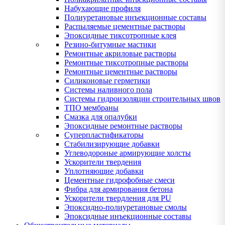
Набухающие профиля
Полиуретановые инъекционные составы
Распыляемые цементные растворы
Эпоксидные тиксотропные клея
Резино-битумные мастики
Ремонтные акриловые растворы
Ремонтные тиксотропные растворы
Ремонтные цементные растворы
Силиконовые герметики
Системы наливного пола
Системы гидроизоляции строительных швов
ТПО мембраны
Смазка для опалубки
Эпоксидные ремонтные растворы
Суперпластификаторы
Стабилизирующие добавки
Углеводороные армирующие холсты
Ускорители твердения
Уплотняющие добавки
Цементные гидрофобные смеси
Фибра для армирования бетона
Ускорители твердления для PU
Эпоксидно-полиуретановые смолы
Эпоксидные инъекционные составы