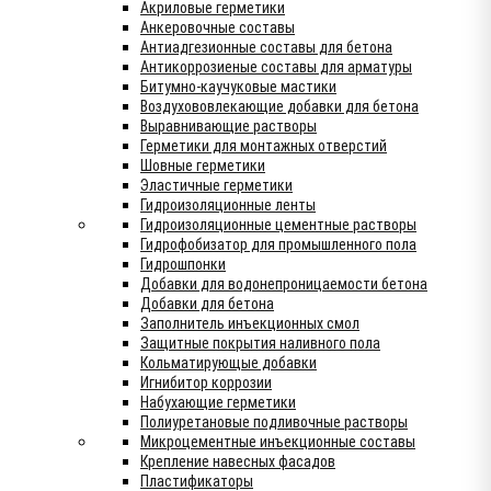
Акриловые герметики
Анкеровочные составы
Антиадгезионные составы для бетона
Антикоррозиеные составы для арматуры
Битумно-каучуковые мастики
Воздухововлекающие добавки для бетона
Выравнивающие растворы
Герметики для монтажных отверстий
Шовные герметики
Эластичные герметики
Гидроизоляционные ленты
Гидроизоляционные цементные растворы
Гидрофобизатор для промышленного пола
Гидрошпонки
Добавки для водонепроницаемости бетона
Добавки для бетона
Заполнитель инъекционных смол
Защитные покрытия наливного пола
Кольматирующые добавки
Игнибитор коррозии
Набухающие герметики
Полиуретановые подливочные растворы
Микроцементные инъекционные составы
Крепление навесных фасадов
Пластификаторы