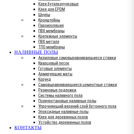
Клея бутилкаучуковые
Клея для EPDM
Шнуры
Кронштейны
Пароизоляция
ПВХ мембраны
Крепежные элементы
ПВХ металл
ТПО мембраны
НАЛИВНЫЕ ПОЛЫ
Акриловые самовыравнивающиеся стяжки
Кварцевый песок
Готовые элементы
Армирующие маты
Корунд
Самовыравнивающиеся цементные стяжки
Резиновые подложки
Системы наливного пола
Полиуретановые наливные полы
Упрочняющий верхний слой бетонного пола
Эпоксидные наливные полы
Клея для деревянных полов
Устрйство деревянных полов
КОНТАКТЫ