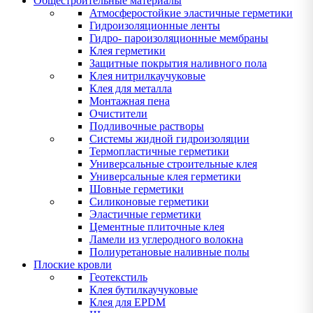
Общестроительные материалы
Атмосферостойкие эластичные герметики
Гидроизоляционные ленты
Гидро- пароизоляционные мембраны
Клея герметики
Защитные покрытия наливного пола
Клея нитрилкаучуковые
Клея для металла
Монтажная пена
Очистители
Подливочные растворы
Системы жидной гидроизоляции
Термопластичные герметики
Универсальные строительные клея
Универсальные клея герметики
Шовные герметики
Силиконовые герметики
Эластичные герметики
Цементные плиточные клея
Ламели из углеродного волокна
Полиуретановые наливные полы
Плоские кровли
Геотекстиль
Клея бутилкаучуковые
Клея для EPDM