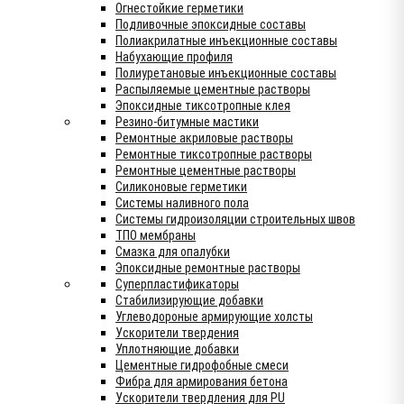
Огнестойкие герметики
Подливочные эпоксидные составы
Полиакрилатные инъекционные составы
Набухающие профиля
Полиуретановые инъекционные составы
Распыляемые цементные растворы
Эпоксидные тиксотропные клея
Резино-битумные мастики
Ремонтные акриловые растворы
Ремонтные тиксотропные растворы
Ремонтные цементные растворы
Силиконовые герметики
Системы наливного пола
Системы гидроизоляции строительных швов
ТПО мембраны
Смазка для опалубки
Эпоксидные ремонтные растворы
Суперпластификаторы
Стабилизирующие добавки
Углеводороные армирующие холсты
Ускорители твердения
Уплотняющие добавки
Цементные гидрофобные смеси
Фибра для армирования бетона
Ускорители твердления для PU