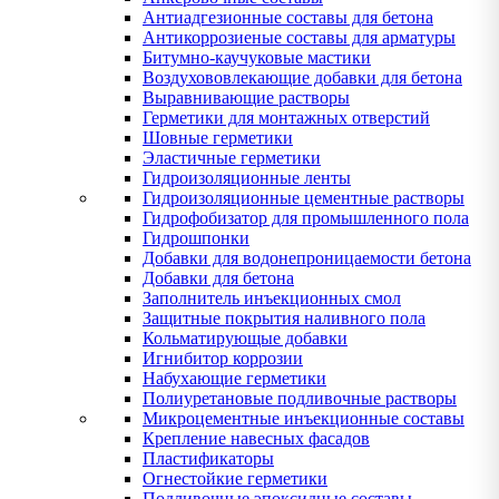
Антиадгезионные составы для бетона
Антикоррозиеные составы для арматуры
Битумно-каучуковые мастики
Воздухововлекающие добавки для бетона
Выравнивающие растворы
Герметики для монтажных отверстий
Шовные герметики
Эластичные герметики
Гидроизоляционные ленты
Гидроизоляционные цементные растворы
Гидрофобизатор для промышленного пола
Гидрошпонки
Добавки для водонепроницаемости бетона
Добавки для бетона
Заполнитель инъекционных смол
Защитные покрытия наливного пола
Кольматирующые добавки
Игнибитор коррозии
Набухающие герметики
Полиуретановые подливочные растворы
Микроцементные инъекционные составы
Крепление навесных фасадов
Пластификаторы
Огнестойкие герметики
Подливочные эпоксидные составы