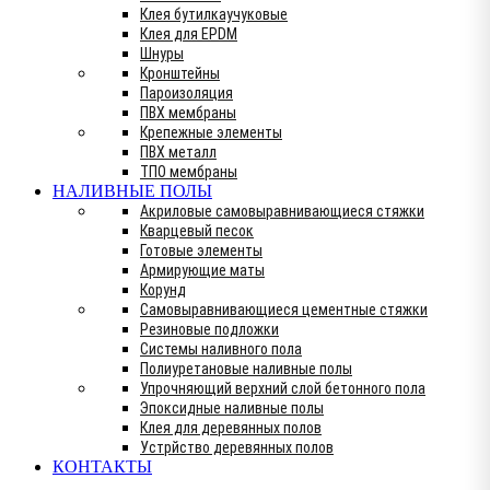
Клея бутилкаучуковые
Клея для EPDM
Шнуры
Кронштейны
Пароизоляция
ПВХ мембраны
Крепежные элементы
ПВХ металл
ТПО мембраны
НАЛИВНЫЕ ПОЛЫ
Акриловые самовыравнивающиеся стяжки
Кварцевый песок
Готовые элементы
Армирующие маты
Корунд
Самовыравнивающиеся цементные стяжки
Резиновые подложки
Системы наливного пола
Полиуретановые наливные полы
Упрочняющий верхний слой бетонного пола
Эпоксидные наливные полы
Клея для деревянных полов
Устрйство деревянных полов
КОНТАКТЫ