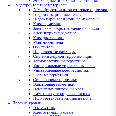
Эпоксидные инъекционные составы
Общестроительные материалы
Атмосферостойкие эластичные герметики
Гидроизоляционные ленты
Гидро- пароизоляционные мембраны
Клея герметики
Защитные покрытия наливного пола
Клея нитрилкаучуковые
Клея для металла
Монтажная пена
Очистители
Подливочные растворы
Системы жидной гидроизоляции
Термопластичные герметики
Универсальные строительные клея
Универсальные клея герметики
Шовные герметики
Силиконовые герметики
Эластичные герметики
Цементные плиточные клея
Ламели из углеродного волокна
Полиуретановые наливные полы
Плоские кровли
Геотекстиль
Клея бутилкаучуковые