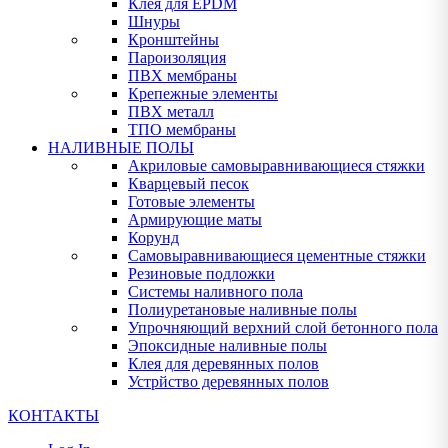
Клея для EPDM
Шнуры
Кронштейны
Пароизоляция
ПВХ мембраны
Крепежные элементы
ПВХ металл
ТПО мембраны
НАЛИВНЫЕ ПОЛЫ
Акриловые самовыравнивающиеся стяжки
Кварцевый песок
Готовые элементы
Армирующие маты
Корунд
Самовыравнивающиеся цементные стяжки
Резиновые подложки
Системы наливного пола
Полиуретановые наливные полы
Упрочняющий верхний слой бетонного пола
Эпоксидные наливные полы
Клея для деревянных полов
Устрйство деревянных полов
КОНТАКТЫ