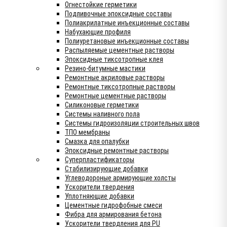
Огнестойкие герметики
Подливочные эпоксидные составы
Полиакрилатные инъекционные составы
Набухающие профиля
Полиуретановые инъекционные составы
Распыляемые цементные растворы
Эпоксидные тиксотропные клея
Резино-битумные мастики
Ремонтные акриловые растворы
Ремонтные тиксотропные растворы
Ремонтные цементные растворы
Силиконовые герметики
Системы наливного пола
Системы гидроизоляции строительных швов
ТПО мембраны
Смазка для опалубки
Эпоксидные ремонтные растворы
Суперпластификаторы
Стабилизирующие добавки
Углеводороные армирующие холсты
Ускорители твердения
Уплотняющие добавки
Цементные гидрофобные смеси
Фибра для армирования бетона
Ускорители твердления для PU