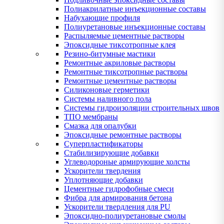
Полиакрилатные инъекционные составы
Набухающие профиля
Полиуретановые инъекционные составы
Распыляемые цементные растворы
Эпоксидные тиксотропные клея
Резино-битумные мастики
Ремонтные акриловые растворы
Ремонтные тиксотропные растворы
Ремонтные цементные растворы
Силиконовые герметики
Системы наливного пола
Системы гидроизоляции строительных швов
ТПО мембраны
Смазка для опалубки
Эпоксидные ремонтные растворы
Суперпластификаторы
Стабилизирующие добавки
Углеводороные армирующие холсты
Ускорители твердения
Уплотняющие добавки
Цементные гидрофобные смеси
Фибра для армирования бетона
Ускорители твердления для PU
Эпоксидно-полиуретановые смолы