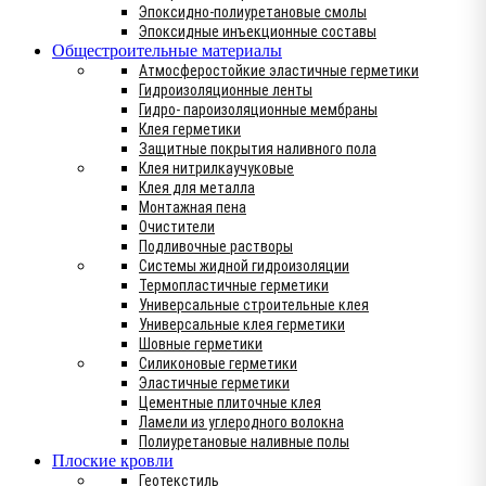
Эпоксидно-полиуретановые смолы
Эпоксидные инъекционные составы
Общестроительные материалы
Атмосферостойкие эластичные герметики
Гидроизоляционные ленты
Гидро- пароизоляционные мембраны
Клея герметики
Защитные покрытия наливного пола
Клея нитрилкаучуковые
Клея для металла
Монтажная пена
Очистители
Подливочные растворы
Системы жидной гидроизоляции
Термопластичные герметики
Универсальные строительные клея
Универсальные клея герметики
Шовные герметики
Силиконовые герметики
Эластичные герметики
Цементные плиточные клея
Ламели из углеродного волокна
Полиуретановые наливные полы
Плоские кровли
Геотекстиль