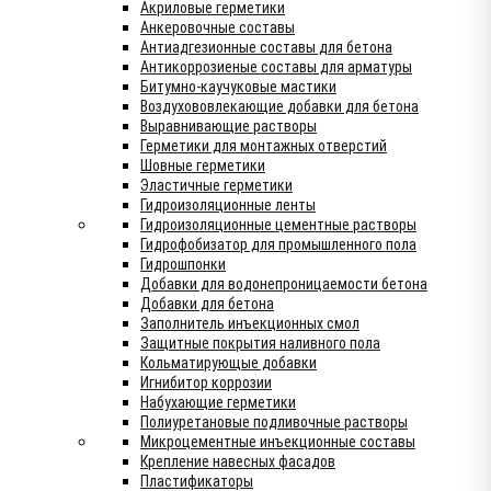
Акриловые герметики
Анкеровочные составы
Антиадгезионные составы для бетона
Антикоррозиеные составы для арматуры
Битумно-каучуковые мастики
Воздухововлекающие добавки для бетона
Выравнивающие растворы
Герметики для монтажных отверстий
Шовные герметики
Эластичные герметики
Гидроизоляционные ленты
Гидроизоляционные цементные растворы
Гидрофобизатор для промышленного пола
Гидрошпонки
Добавки для водонепроницаемости бетона
Добавки для бетона
Заполнитель инъекционных смол
Защитные покрытия наливного пола
Кольматирующые добавки
Игнибитор коррозии
Набухающие герметики
Полиуретановые подливочные растворы
Микроцементные инъекционные составы
Крепление навесных фасадов
Пластификаторы