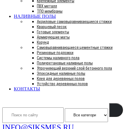
Крепежные элементы
ПВХ металл
ТПО мембраны
НАЛИВНЫЕ ПОЛЫ
Акриловые самовыравнивающиеся стяжки
Кварцевый песок
Готовые элементы
Армирующие маты
Корунд
Самовыравнивающиеся цементные стяжки
Резиновые подложки
Системы наливного пола
Полиуретановые наливные полы
Упрочняющий верхний слой бетонного пола
Эпоксидные наливные полы
Клея для деревянных полов
Устрйство деревянных полов
КОНТАКТЫ
Search
INFO@SIKSMES.RU