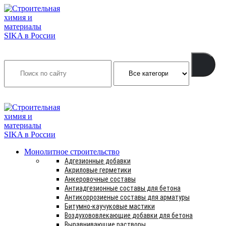
Search
INFO@SIKSMES.RU
Монолитное строительство
Адгезионные добавки
Акриловые герметики
Анкеровочные составы
Антиадгезионные составы для бетона
Антикоррозиеные составы для арматуры
Битумно-каучуковые мастики
Воздухововлекающие добавки для бетона
Выравнивающие растворы