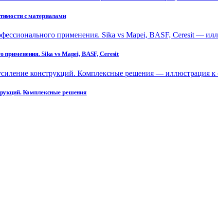
стимости с материалами
применения. Sika vs Mapei, BASF, Ceresit
струкций. Комплексные решения