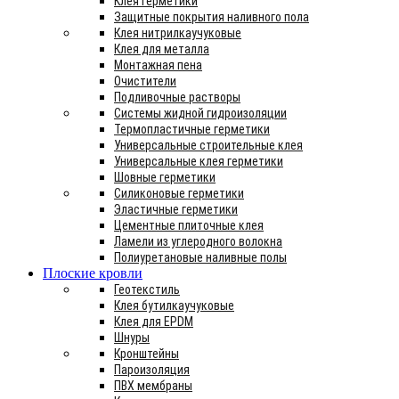
Клея герметики
Защитные покрытия наливного пола
Клея нитрилкаучуковые
Клея для металла
Монтажная пена
Очистители
Подливочные растворы
Системы жидной гидроизоляции
Термопластичные герметики
Универсальные строительные клея
Универсальные клея герметики
Шовные герметики
Силиконовые герметики
Эластичные герметики
Цементные плиточные клея
Ламели из углеродного волокна
Полиуретановые наливные полы
Плоские кровли
Геотекстиль
Клея бутилкаучуковые
Клея для EPDM
Шнуры
Кронштейны
Пароизоляция
ПВХ мембраны