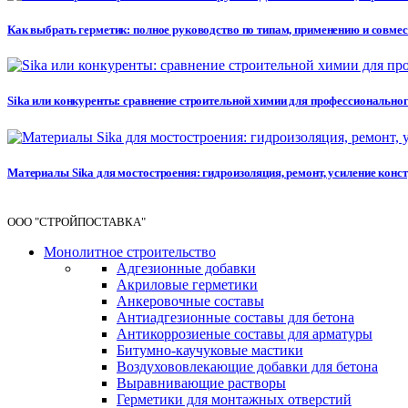
Как выбрать герметик: полное руководство по типам, применению и совме
Sika или конкуренты: сравнение строительной химии для профессионального 
Материалы Sika для мостостроения: гидроизоляция, ремонт, усиление кон
ООО "СТРОЙПОСТАВКА"
Монолитное строительство
Адгезионные добавки
Акриловые герметики
Анкеровочные составы
Антиадгезионные составы для бетона
Антикоррозиеные составы для арматуры
Битумно-каучуковые мастики
Воздухововлекающие добавки для бетона
Выравнивающие растворы
Герметики для монтажных отверстий