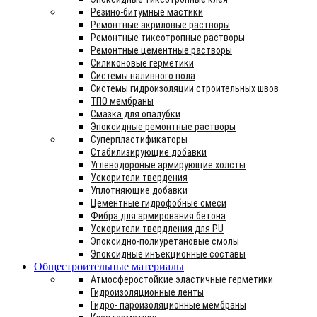
Резино-битумные мастики
Ремонтные акриловые растворы
Ремонтные тиксотропные растворы
Ремонтные цементные растворы
Силиконовые герметики
Системы наливного пола
Системы гидроизоляции строительных швов
ТПО мембраны
Смазка для опалубки
Эпоксидные ремонтные растворы
Суперпластификаторы
Стабилизирующие добавки
Углеводороные армирующие холсты
Ускорители твердения
Уплотняющие добавки
Цементные гидрофобные смеси
Фибра для армирования бетона
Ускорители твердления для PU
Эпоксидно-полиуретановые смолы
Эпоксидные инъекционные составы
Общестроительные материалы
Атмосферостойкие эластичные герметики
Гидроизоляционные ленты
Гидро- пароизоляционные мембраны