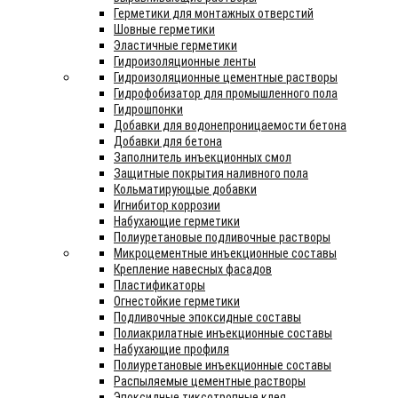
Герметики для монтажных отверстий
Шовные герметики
Эластичные герметики
Гидроизоляционные ленты
Гидроизоляционные цементные растворы
Гидрофобизатор для промышленного пола
Гидрошпонки
Добавки для водонепроницаемости бетона
Добавки для бетона
Заполнитель инъекционных смол
Защитные покрытия наливного пола
Кольматирующые добавки
Игнибитор коррозии
Набухающие герметики
Полиуретановые подливочные растворы
Микроцементные инъекционные составы
Крепление навесных фасадов
Пластификаторы
Огнестойкие герметики
Подливочные эпоксидные составы
Полиакрилатные инъекционные составы
Набухающие профиля
Полиуретановые инъекционные составы
Распыляемые цементные растворы
Эпоксидные тиксотропные клея