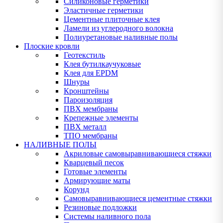
Силиконовые герметики
Эластичные герметики
Цементные плиточные клея
Ламели из углеродного волокна
Полиуретановые наливные полы
Плоские кровли
Геотекстиль
Клея бутилкаучуковые
Клея для EPDM
Шнуры
Кронштейны
Пароизоляция
ПВХ мембраны
Крепежные элементы
ПВХ металл
ТПО мембраны
НАЛИВНЫЕ ПОЛЫ
Акриловые самовыравнивающиеся стяжки
Кварцевый песок
Готовые элементы
Армирующие маты
Корунд
Самовыравнивающиеся цементные стяжки
Резиновые подложки
Системы наливного пола