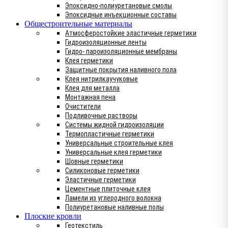
Эпоксидно-полиуретановые смолы
Эпоксидные инъекционные составы
Общестроительные материалы
Атмосферостойкие эластичные герметики
Гидроизоляционные ленты
Гидро- пароизоляционные мембраны
Клея герметики
Защитные покрытия наливного пола
Клея нитрилкаучуковые
Клея для металла
Монтажная пена
Очистители
Подливочные растворы
Системы жидной гидроизоляции
Термопластичные герметики
Универсальные строительные клея
Универсальные клея герметики
Шовные герметики
Силиконовые герметики
Эластичные герметики
Цементные плиточные клея
Ламели из углеродного волокна
Полиуретановые наливные полы
Плоские кровли
Геотекстиль