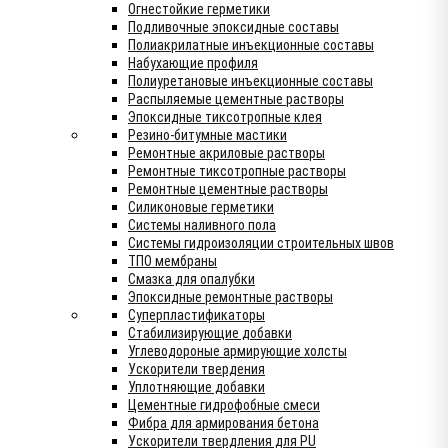
Огнестойкие герметики
Подливочные эпоксидные составы
Полиакрилатные инъекционные составы
Набухающие профиля
Полиуретановые инъекционные составы
Распыляемые цементные растворы
Эпоксидные тиксотропные клея
Резино-битумные мастики
Ремонтные акриловые растворы
Ремонтные тиксотропные растворы
Ремонтные цементные растворы
Силиконовые герметики
Системы наливного пола
Системы гидроизоляции строительных швов
ТПО мембраны
Смазка для опалубки
Эпоксидные ремонтные растворы
Суперпластификаторы
Стабилизирующие добавки
Углеводороные армирующие холсты
Ускорители твердения
Уплотняющие добавки
Цементные гидрофобные смеси
Фибра для армирования бетона
Ускорители твердления для PU