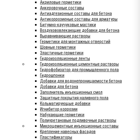
Акриловые герметики
Анкеровочные составы
Антиадгезионные составы для бетона
Антикоррозиеные составы для арматуры
Битумно-каучуковые мастики
Воздухововлекающие добавки для бетона
Выравнивающие растворы
Герметики для монтажных отверстий
Шовные герметики
Эластичные герметики
Гидроизоляционные ленты
Гидроизоляционные цементные растворы
Гидрофобизатор для промышленного пола
Гидрошпонки
Добавки для водонепроницаемости бетона
Добавки для бетона
Заполнитель инъекционных смол
Защитные покрытия наливного пола
Кольматирующые добавки
Игнибитор коррозии
Набухающие герметики
Полиуретановые подливочные растворы
Микроцементные инъекционные составы
Крепление навесных фасадов
Пластификаторы