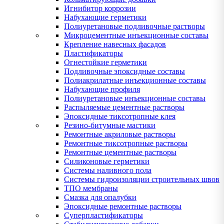
Игнибитор коррозии
Набухающие герметики
Полиуретановые подливочные растворы
Микроцементные инъекционные составы
Крепление навесных фасадов
Пластификаторы
Огнестойкие герметики
Подливочные эпоксидные составы
Полиакрилатные инъекционные составы
Набухающие профиля
Полиуретановые инъекционные составы
Распыляемые цементные растворы
Эпоксидные тиксотропные клея
Резино-битумные мастики
Ремонтные акриловые растворы
Ремонтные тиксотропные растворы
Ремонтные цементные растворы
Силиконовые герметики
Системы наливного пола
Системы гидроизоляции строительных швов
ТПО мембраны
Смазка для опалубки
Эпоксидные ремонтные растворы
Суперпластификаторы