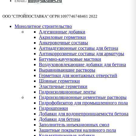
info@siksmes.ru
EMAIL:
ООО "СТРОЙПОСТАВКА" ОГРН 1097746748461 2022
Монолитное строительство
Адгезионные добавки
Акриловые герметики
Анкеровочные составы
Антиадгезионные составы для бетона
Антикоррозиеные составы для арматуры
Битумно-каучуковые мастики
Воздухововлекающие добавки для бетона
Выравнивающие растворы
Герметики для монтажных отверстий
Шовные герметики
Эластичные герметики
Гидроизоляционные ленты
Гидроизоляционные цементные растворы
Гидрофобизатор для промышленного пола
Гидрошпонки
Добавки для водонепроницаемости бетона
Добавки для бетона
Заполнитель инъекционных смол
Защитные покрытия наливного пола
Кольматирующые добавки