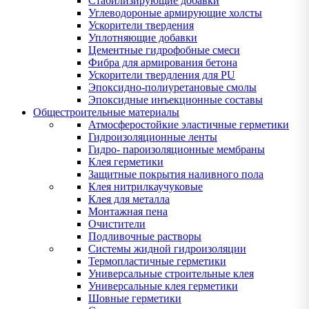
Стабилизирующие добавки
Углеводороные армирующие холсты
Ускорители твердения
Уплотняющие добавки
Цементные гидрофобные смеси
Фибра для армирования бетона
Ускорители твердления для PU
Эпоксидно-полиуретановые смолы
Эпоксидные инъекционные составы
Общестроительные материалы
Атмосферостойкие эластичные герметики
Гидроизоляционные ленты
Гидро- пароизоляционные мембраны
Клея герметики
Защитные покрытия наливного пола
Клея нитрилкаучуковые
Клея для металла
Монтажная пена
Очистители
Подливочные растворы
Системы жидной гидроизоляции
Термопластичные герметики
Универсальные строительные клея
Универсальные клея герметики
Шовные герметики