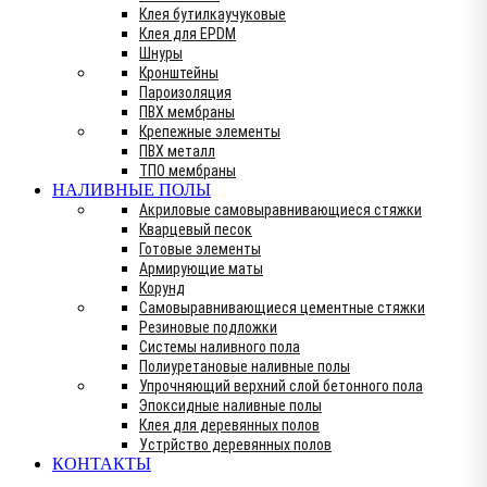
Клея бутилкаучуковые
Клея для EPDM
Шнуры
Кронштейны
Пароизоляция
ПВХ мембраны
Крепежные элементы
ПВХ металл
ТПО мембраны
НАЛИВНЫЕ ПОЛЫ
Акриловые самовыравнивающиеся стяжки
Кварцевый песок
Готовые элементы
Армирующие маты
Корунд
Самовыравнивающиеся цементные стяжки
Резиновые подложки
Системы наливного пола
Полиуретановые наливные полы
Упрочняющий верхний слой бетонного пола
Эпоксидные наливные полы
Клея для деревянных полов
Устрйство деревянных полов
КОНТАКТЫ