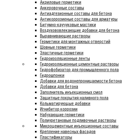
Акриловые герметики
Анкеровочные составы
Антиадгезионные составы для бетона
Антикоррозиеные составы для арматуры
Битумно-каучуковые мастики
Воздухововлекающие добавки для бетона
Выравнивающие растворы
Герметики для монтажных отверстий
Шовные герметики
Эластичные герметики
Гидроизоляционные ленты
Гидроизоляционные цементные растворы
Гидрофобизатор для промышленного пола
Гидрошпонки
Добавки для водонепроницаемости бетона
Добавки для бетона
Заполнитель инъекционных смол
Защитные покрытия наливного пола
Кольматирующые добавки
Игнибитор коррозии
Набухающие герметики
Полиуретановые подливочные растворы
Микроцементные инъекционные составы
Крепление навесных фасадов
Пластификаторы