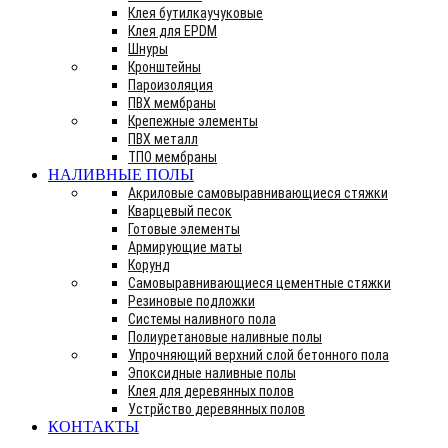
Клея бутилкаучуковые
Клея для EPDM
Шнуры
Кронштейны
Пароизоляция
ПВХ мембраны
Крепежные элементы
ПВХ металл
ТПО мембраны
НАЛИВНЫЕ ПОЛЫ
Акриловые самовыравнивающиеся стяжки
Кварцевый песок
Готовые элементы
Армирующие маты
Корунд
Самовыравнивающиеся цементные стяжки
Резиновые подложки
Системы наливного пола
Полиуретановые наливные полы
Упрочняющий верхний слой бетонного пола
Эпоксидные наливные полы
Клея для деревянных полов
Устрйство деревянных полов
КОНТАКТЫ