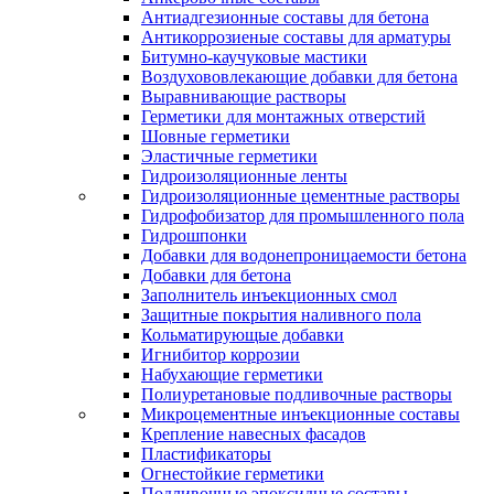
Антиадгезионные составы для бетона
Антикоррозиеные составы для арматуры
Битумно-каучуковые мастики
Воздухововлекающие добавки для бетона
Выравнивающие растворы
Герметики для монтажных отверстий
Шовные герметики
Эластичные герметики
Гидроизоляционные ленты
Гидроизоляционные цементные растворы
Гидрофобизатор для промышленного пола
Гидрошпонки
Добавки для водонепроницаемости бетона
Добавки для бетона
Заполнитель инъекционных смол
Защитные покрытия наливного пола
Кольматирующые добавки
Игнибитор коррозии
Набухающие герметики
Полиуретановые подливочные растворы
Микроцементные инъекционные составы
Крепление навесных фасадов
Пластификаторы
Огнестойкие герметики
Подливочные эпоксидные составы