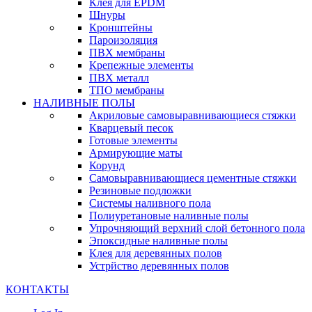
Клея для EPDM
Шнуры
Кронштейны
Пароизоляция
ПВХ мембраны
Крепежные элементы
ПВХ металл
ТПО мембраны
НАЛИВНЫЕ ПОЛЫ
Акриловые самовыравнивающиеся стяжки
Кварцевый песок
Готовые элементы
Армирующие маты
Корунд
Самовыравнивающиеся цементные стяжки
Резиновые подложки
Системы наливного пола
Полиуретановые наливные полы
Упрочняющий верхний слой бетонного пола
Эпоксидные наливные полы
Клея для деревянных полов
Устрйство деревянных полов
КОНТАКТЫ