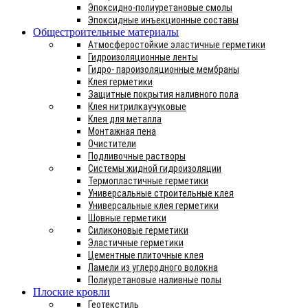
Эпоксидно-полиуретановые смолы
Эпоксидные инъекционные составы
Общестроительные материалы
Атмосферостойкие эластичные герметики
Гидроизоляционные ленты
Гидро- пароизоляционные мембраны
Клея герметики
Защитные покрытия наливного пола
Клея нитрилкаучуковые
Клея для металла
Монтажная пена
Очистители
Подливочные растворы
Системы жидной гидроизоляции
Термопластичные герметики
Универсальные строительные клея
Универсальные клея герметики
Шовные герметики
Силиконовые герметики
Эластичные герметики
Цементные плиточные клея
Ламели из углеродного волокна
Полиуретановые наливные полы
Плоские кровли
Геотекстиль