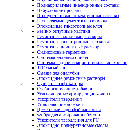
Полиакрилатные инъекционные составы
Набухающие профиля
Полиуретановые инъекционные составы
Распыляемые цементные растворы
Эпоксидные тиксотропные клея
Резино-битумные мастики
Ремонтные акриловые растворы
Ремонтные тиксотропные растворы
Ремонтные цементные растворы
Силиконовые герметики
Системы наливного пола
Системы гидроизоляции строительных швов
ТПО мембраны
Смазка для опалубки
Эпоксидные ремонтные растворы
Суперпластификаторы
Стабилизирующие добавки
Углеводороные армирующие холсты
Ускорители твердения
Уплотняющие добавки
Цементные гидрофобные смеси
Фибра для армирования бетона
Ускорители твердления для PU
Эпоксидно-полиуретановые смолы