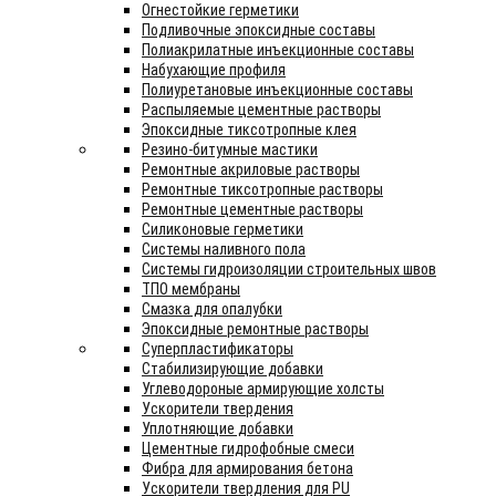
Огнестойкие герметики
Подливочные эпоксидные составы
Полиакрилатные инъекционные составы
Набухающие профиля
Полиуретановые инъекционные составы
Распыляемые цементные растворы
Эпоксидные тиксотропные клея
Резино-битумные мастики
Ремонтные акриловые растворы
Ремонтные тиксотропные растворы
Ремонтные цементные растворы
Силиконовые герметики
Системы наливного пола
Системы гидроизоляции строительных швов
ТПО мембраны
Смазка для опалубки
Эпоксидные ремонтные растворы
Суперпластификаторы
Стабилизирующие добавки
Углеводороные армирующие холсты
Ускорители твердения
Уплотняющие добавки
Цементные гидрофобные смеси
Фибра для армирования бетона
Ускорители твердления для PU