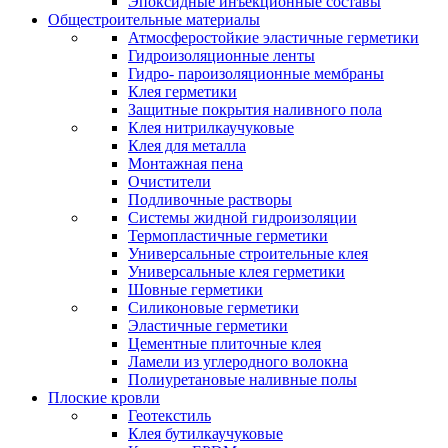
Эпоксидные инъекционные составы
Общестроительные материалы
Атмосферостойкие эластичные герметики
Гидроизоляционные ленты
Гидро- пароизоляционные мембраны
Клея герметики
Защитные покрытия наливного пола
Клея нитрилкаучуковые
Клея для металла
Монтажная пена
Очистители
Подливочные растворы
Системы жидной гидроизоляции
Термопластичные герметики
Универсальные строительные клея
Универсальные клея герметики
Шовные герметики
Силиконовые герметики
Эластичные герметики
Цементные плиточные клея
Ламели из углеродного волокна
Полиуретановые наливные полы
Плоские кровли
Геотекстиль
Клея бутилкаучуковые