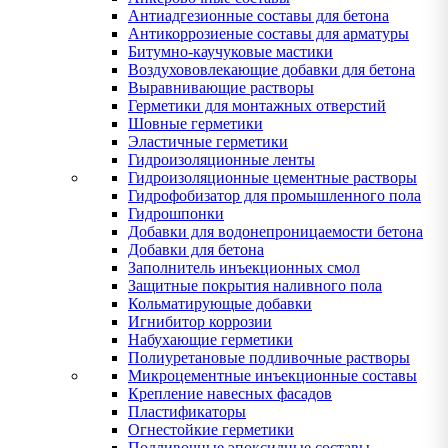
Антиадгезионные составы для бетона
Антикоррозиеные составы для арматуры
Битумно-каучуковые мастики
Воздухововлекающие добавки для бетона
Выравнивающие растворы
Герметики для монтажных отверстий
Шовные герметики
Эластичные герметики
Гидроизоляционные ленты
Гидроизоляционные цементные растворы
Гидрофобизатор для промышленного пола
Гидрошпонки
Добавки для водонепроницаемости бетона
Добавки для бетона
Заполнитель инъекционных смол
Защитные покрытия наливного пола
Кольматирующые добавки
Игнибитор коррозии
Набухающие герметики
Полиуретановые подливочные растворы
Микроцементные инъекционные составы
Крепление навесных фасадов
Пластификаторы
Огнестойкие герметики
Подливочные эпоксидные составы