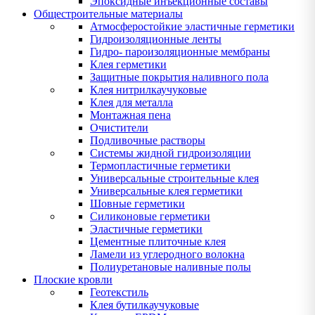
Эпоксидные инъекционные составы
Общестроительные материалы
Атмосферостойкие эластичные герметики
Гидроизоляционные ленты
Гидро- пароизоляционные мембраны
Клея герметики
Защитные покрытия наливного пола
Клея нитрилкаучуковые
Клея для металла
Монтажная пена
Очистители
Подливочные растворы
Системы жидной гидроизоляции
Термопластичные герметики
Универсальные строительные клея
Универсальные клея герметики
Шовные герметики
Силиконовые герметики
Эластичные герметики
Цементные плиточные клея
Ламели из углеродного волокна
Полиуретановые наливные полы
Плоские кровли
Геотекстиль
Клея бутилкаучуковые