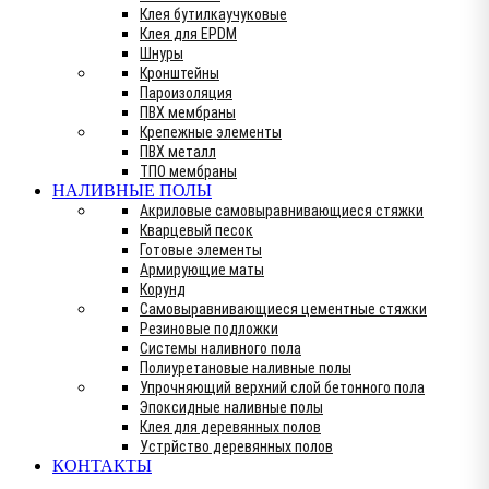
Клея бутилкаучуковые
Клея для EPDM
Шнуры
Кронштейны
Пароизоляция
ПВХ мембраны
Крепежные элементы
ПВХ металл
ТПО мембраны
НАЛИВНЫЕ ПОЛЫ
Акриловые самовыравнивающиеся стяжки
Кварцевый песок
Готовые элементы
Армирующие маты
Корунд
Самовыравнивающиеся цементные стяжки
Резиновые подложки
Системы наливного пола
Полиуретановые наливные полы
Упрочняющий верхний слой бетонного пола
Эпоксидные наливные полы
Клея для деревянных полов
Устрйство деревянных полов
КОНТАКТЫ