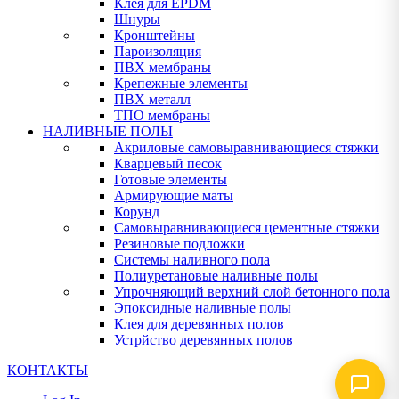
Клея для EPDM
Шнуры
Кронштейны
Пароизоляция
ПВХ мембраны
Крепежные элементы
ПВХ металл
ТПО мембраны
НАЛИВНЫЕ ПОЛЫ
Акриловые самовыравнивающиеся стяжки
Кварцевый песок
Готовые элементы
Армирующие маты
Корунд
Самовыравнивающиеся цементные стяжки
Резиновые подложки
Системы наливного пола
Полиуретановые наливные полы
Упрочняющий верхний слой бетонного пола
Эпоксидные наливные полы
Клея для деревянных полов
Устрйство деревянных полов
КОНТАКТЫ