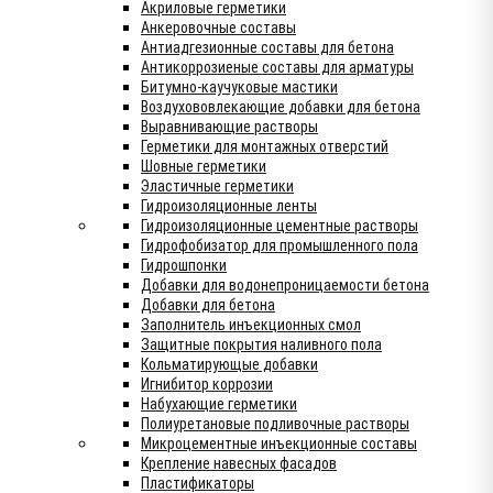
Акриловые герметики
Анкеровочные составы
Антиадгезионные составы для бетона
Антикоррозиеные составы для арматуры
Битумно-каучуковые мастики
Воздухововлекающие добавки для бетона
Выравнивающие растворы
Герметики для монтажных отверстий
Шовные герметики
Эластичные герметики
Гидроизоляционные ленты
Гидроизоляционные цементные растворы
Гидрофобизатор для промышленного пола
Гидрошпонки
Добавки для водонепроницаемости бетона
Добавки для бетона
Заполнитель инъекционных смол
Защитные покрытия наливного пола
Кольматирующые добавки
Игнибитор коррозии
Набухающие герметики
Полиуретановые подливочные растворы
Микроцементные инъекционные составы
Крепление навесных фасадов
Пластификаторы