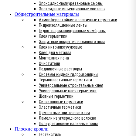
Эпоксидно-полиуретановые смолы
Эпоксидные инъекционные составы
Общестроительные материалы
Атмосферостойкие эластичные герметики
Гидроизоляционные ленты
Гидро- пароизоляционные мембраны
Клея герметики
Защитные покрытия наливного пола
Клея нитрилкаучуковые
Клея для металла
Монтажная пена
Очистители
Подливочные растворы
Системы жидной гидроизоляции
Термопластичные герметики
Универсальные строительные клея
Универсальные клея герметики
Шовные герметики
Силиконовые герметики
Эластичные герметики
Цементные плиточные клея
Ламели из углеродного волокна
Полиуретановые наливные полы
Плоские кровли
Геотекстиль