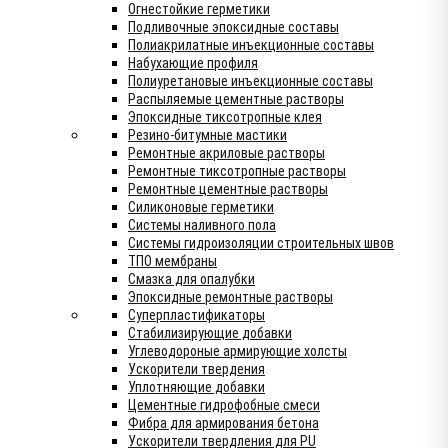
Огнестойкие герметики
Подливочные эпоксидные составы
Полиакрилатные инъекционные составы
Набухающие профиля
Полиуретановые инъекционные составы
Распыляемые цементные растворы
Эпоксидные тиксотропные клея
Резино-битумные мастики
Ремонтные акриловые растворы
Ремонтные тиксотропные растворы
Ремонтные цементные растворы
Силиконовые герметики
Системы наливного пола
Системы гидроизоляции строительных швов
ТПО мембраны
Смазка для опалубки
Эпоксидные ремонтные растворы
Суперпластификаторы
Стабилизирующие добавки
Углеводороные армирующие холсты
Ускорители твердения
Уплотняющие добавки
Цементные гидрофобные смеси
Фибра для армирования бетона
Ускорители твердления для PU