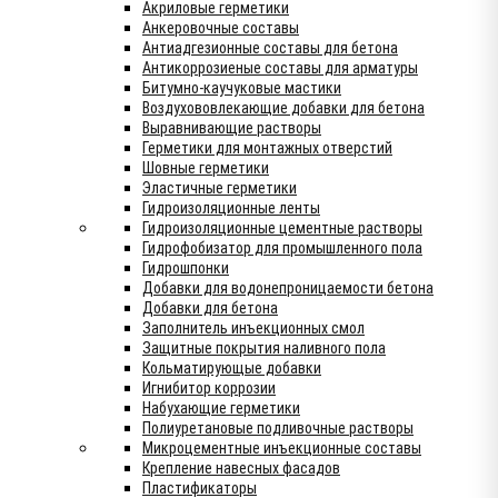
Акриловые герметики
Анкеровочные составы
Антиадгезионные составы для бетона
Антикоррозиеные составы для арматуры
Битумно-каучуковые мастики
Воздухововлекающие добавки для бетона
Выравнивающие растворы
Герметики для монтажных отверстий
Шовные герметики
Эластичные герметики
Гидроизоляционные ленты
Гидроизоляционные цементные растворы
Гидрофобизатор для промышленного пола
Гидрошпонки
Добавки для водонепроницаемости бетона
Добавки для бетона
Заполнитель инъекционных смол
Защитные покрытия наливного пола
Кольматирующые добавки
Игнибитор коррозии
Набухающие герметики
Полиуретановые подливочные растворы
Микроцементные инъекционные составы
Крепление навесных фасадов
Пластификаторы