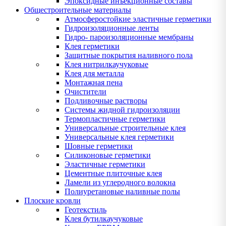
Эпоксидные инъекционные составы
Общестроительные материалы
Атмосферостойкие эластичные герметики
Гидроизоляционные ленты
Гидро- пароизоляционные мембраны
Клея герметики
Защитные покрытия наливного пола
Клея нитрилкаучуковые
Клея для металла
Монтажная пена
Очистители
Подливочные растворы
Системы жидной гидроизоляции
Термопластичные герметики
Универсальные строительные клея
Универсальные клея герметики
Шовные герметики
Силиконовые герметики
Эластичные герметики
Цементные плиточные клея
Ламели из углеродного волокна
Полиуретановые наливные полы
Плоские кровли
Геотекстиль
Клея бутилкаучуковые