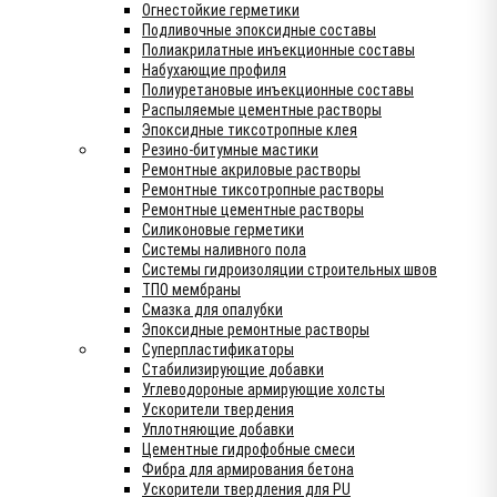
Огнестойкие герметики
Подливочные эпоксидные составы
Полиакрилатные инъекционные составы
Набухающие профиля
Полиуретановые инъекционные составы
Распыляемые цементные растворы
Эпоксидные тиксотропные клея
Резино-битумные мастики
Ремонтные акриловые растворы
Ремонтные тиксотропные растворы
Ремонтные цементные растворы
Силиконовые герметики
Системы наливного пола
Системы гидроизоляции строительных швов
ТПО мембраны
Смазка для опалубки
Эпоксидные ремонтные растворы
Суперпластификаторы
Стабилизирующие добавки
Углеводороные армирующие холсты
Ускорители твердения
Уплотняющие добавки
Цементные гидрофобные смеси
Фибра для армирования бетона
Ускорители твердления для PU