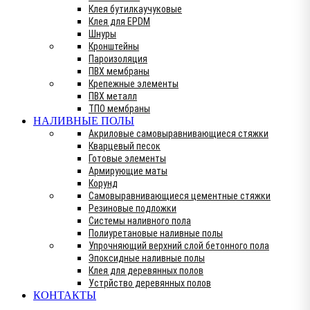
Клея бутилкаучуковые
Клея для EPDM
Шнуры
Кронштейны
Пароизоляция
ПВХ мембраны
Крепежные элементы
ПВХ металл
ТПО мембраны
НАЛИВНЫЕ ПОЛЫ
Акриловые самовыравнивающиеся стяжки
Кварцевый песок
Готовые элементы
Армирующие маты
Корунд
Самовыравнивающиеся цементные стяжки
Резиновые подложки
Системы наливного пола
Полиуретановые наливные полы
Упрочняющий верхний слой бетонного пола
Эпоксидные наливные полы
Клея для деревянных полов
Устрйство деревянных полов
КОНТАКТЫ