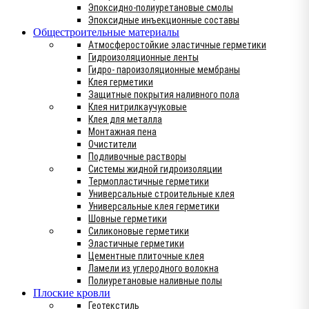
Эпоксидно-полиуретановые смолы
Эпоксидные инъекционные составы
Общестроительные материалы
Атмосферостойкие эластичные герметики
Гидроизоляционные ленты
Гидро- пароизоляционные мембраны
Клея герметики
Защитные покрытия наливного пола
Клея нитрилкаучуковые
Клея для металла
Монтажная пена
Очистители
Подливочные растворы
Системы жидной гидроизоляции
Термопластичные герметики
Универсальные строительные клея
Универсальные клея герметики
Шовные герметики
Силиконовые герметики
Эластичные герметики
Цементные плиточные клея
Ламели из углеродного волокна
Полиуретановые наливные полы
Плоские кровли
Геотекстиль