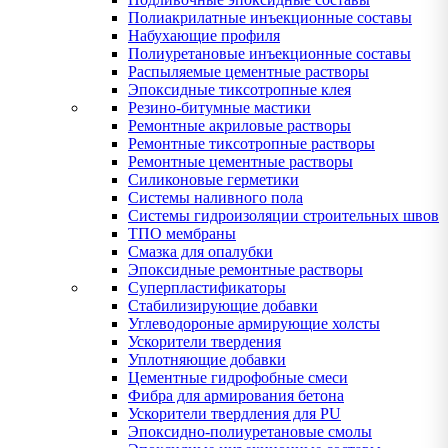
Полиакрилатные инъекционные составы
Набухающие профиля
Полиуретановые инъекционные составы
Распыляемые цементные растворы
Эпоксидные тиксотропные клея
Резино-битумные мастики
Ремонтные акриловые растворы
Ремонтные тиксотропные растворы
Ремонтные цементные растворы
Силиконовые герметики
Системы наливного пола
Системы гидроизоляции строительных швов
ТПО мембраны
Смазка для опалубки
Эпоксидные ремонтные растворы
Суперпластификаторы
Стабилизирующие добавки
Углеводороные армирующие холсты
Ускорители твердения
Уплотняющие добавки
Цементные гидрофобные смеси
Фибра для армирования бетона
Ускорители твердления для PU
Эпоксидно-полиуретановые смолы