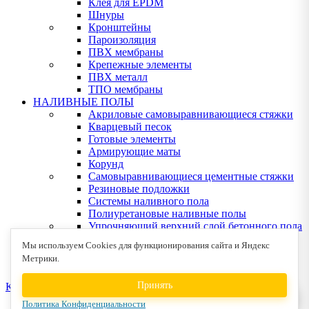
Клея для EPDM
Шнуры
Кронштейны
Пароизоляция
ПВХ мембраны
Крепежные элементы
ПВХ металл
ТПО мембраны
НАЛИВНЫЕ ПОЛЫ
Акриловые самовыравнивающиеся стяжки
Кварцевый песок
Готовые элементы
Армирующие маты
Корунд
Самовыравнивающиеся цементные стяжки
Резиновые подложки
Системы наливного пола
Полиуретановые наливные полы
Упрочняющий верхний слой бетонного пола
Эпоксидные наливные полы
Мы используем Cookies для функционирования сайта и Яндекс
Клея для деревянных полов
Метрики.
Устрйство деревянных полов
Принять
КОНТАКТЫ
Политика Конфиденциальности