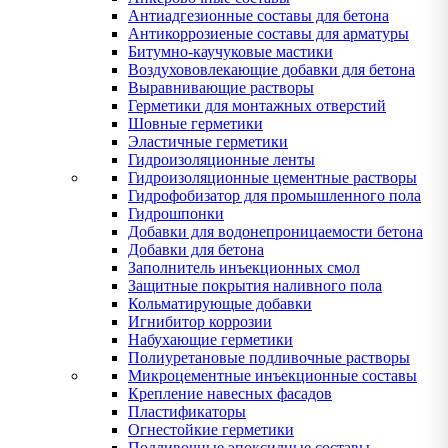
Антиадгезионные составы для бетона
Антикоррозиеные составы для арматуры
Битумно-каучуковые мастики
Воздухововлекающие добавки для бетона
Выравнивающие растворы
Герметики для монтажных отверстий
Шовные герметики
Эластичные герметики
Гидроизоляционные ленты
Гидроизоляционные цементные растворы
Гидрофобизатор для промышленного пола
Гидрошпонки
Добавки для водонепроницаемости бетона
Добавки для бетона
Заполнитель инъекционных смол
Защитные покрытия наливного пола
Кольматирующые добавки
Игнибитор коррозии
Набухающие герметики
Полиуретановые подливочные растворы
Микроцементные инъекционные составы
Крепление навесных фасадов
Пластификаторы
Огнестойкие герметики
Подливочные эпоксидные составы