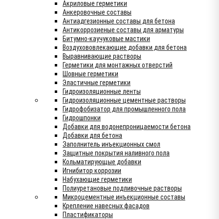
Акриловые герметики
Анкеровочные составы
Антиадгезионные составы для бетона
Антикоррозиеные составы для арматуры
Битумно-каучуковые мастики
Воздухововлекающие добавки для бетона
Выравнивающие растворы
Герметики для монтажных отверстий
Шовные герметики
Эластичные герметики
Гидроизоляционные ленты
Гидроизоляционные цементные растворы
Гидрофобизатор для промышленного пола
Гидрошпонки
Добавки для водонепроницаемости бетона
Добавки для бетона
Заполнитель инъекционных смол
Защитные покрытия наливного пола
Кольматирующые добавки
Игнибитор коррозии
Набухающие герметики
Полиуретановые подливочные растворы
Микроцементные инъекционные составы
Крепление навесных фасадов
Пластификаторы