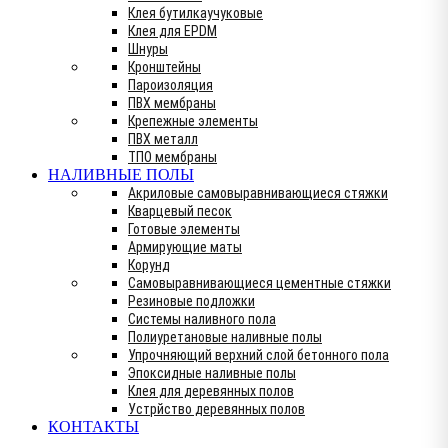
Клея бутилкаучуковые
Клея для EPDM
Шнуры
Кронштейны
Пароизоляция
ПВХ мембраны
Крепежные элементы
ПВХ металл
ТПО мембраны
НАЛИВНЫЕ ПОЛЫ
Акриловые самовыравнивающиеся стяжки
Кварцевый песок
Готовые элементы
Армирующие маты
Корунд
Самовыравнивающиеся цементные стяжки
Резиновые подложки
Системы наливного пола
Полиуретановые наливные полы
Упрочняющий верхний слой бетонного пола
Эпоксидные наливные полы
Клея для деревянных полов
Устрйство деревянных полов
КОНТАКТЫ