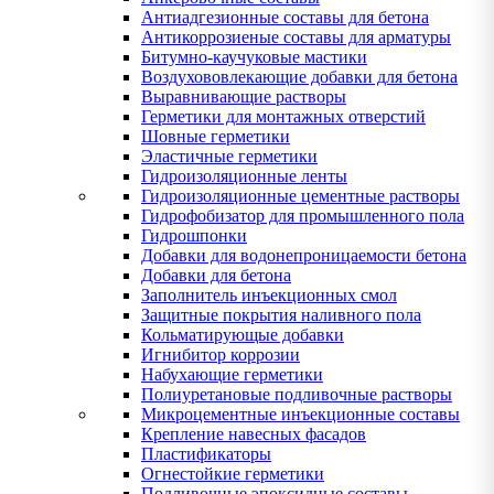
Антиадгезионные составы для бетона
Антикоррозиеные составы для арматуры
Битумно-каучуковые мастики
Воздухововлекающие добавки для бетона
Выравнивающие растворы
Герметики для монтажных отверстий
Шовные герметики
Эластичные герметики
Гидроизоляционные ленты
Гидроизоляционные цементные растворы
Гидрофобизатор для промышленного пола
Гидрошпонки
Добавки для водонепроницаемости бетона
Добавки для бетона
Заполнитель инъекционных смол
Защитные покрытия наливного пола
Кольматирующые добавки
Игнибитор коррозии
Набухающие герметики
Полиуретановые подливочные растворы
Микроцементные инъекционные составы
Крепление навесных фасадов
Пластификаторы
Огнестойкие герметики
Подливочные эпоксидные составы