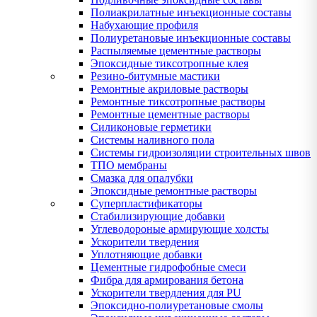
Полиакрилатные инъекционные составы
Набухающие профиля
Полиуретановые инъекционные составы
Распыляемые цементные растворы
Эпоксидные тиксотропные клея
Резино-битумные мастики
Ремонтные акриловые растворы
Ремонтные тиксотропные растворы
Ремонтные цементные растворы
Силиконовые герметики
Системы наливного пола
Системы гидроизоляции строительных швов
ТПО мембраны
Смазка для опалубки
Эпоксидные ремонтные растворы
Суперпластификаторы
Стабилизирующие добавки
Углеводороные армирующие холсты
Ускорители твердения
Уплотняющие добавки
Цементные гидрофобные смеси
Фибра для армирования бетона
Ускорители твердления для PU
Эпоксидно-полиуретановые смолы