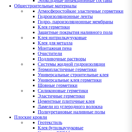
Эпоксидные инъекционные составы
Общестроительные материалы
Атмосферостойкие эластичные герметики
Гидроизоляционные ленты
Гидро- пароизоляционные мембраны
Клея герметики
Защитные покрытия наливного пола
Клея нитрилкаучуковые
Клея для металла
Монтажная пена
Очистители
Подливочные растворы
Системы жидной гидроизоляции
Термопластичные герметики
Универсальные строительные клея
Универсальные клея герметики
Шовные герметики
Силиконовые герметики
Эластичные герметики
Цементные плиточные клея
Ламели из углеродного волокна
Полиуретановые наливные полы
Плоские кровли
Геотекстиль
Клея бутилкаучуковые