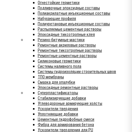
Огнестойкие герметики
Подливочные эпоксидные составы
Полиакрилатные инъекционные составы
Набухающие профиля
Полиуретановые инъекционные составы
Распыляемые цементные растворы
Эпоксидные тиксотропные клея
Резино-битумные мастики
Ремонтные акриловые растворы
Ремонтные тиксотропные растворы
Ремонтные цементные растворы
Силиконовые герметики
Системы наливного пола
Системы гидроизоляции строительных швов
ТПО мембраны
Смазка для опалубки
Эпоксидные ремонтные растворы
Суперпластификаторы
Стабилизирующие добавки
Углеводороные армирующие холсты
Ускорители твердения
Уплотняющие добавки
Цементные гидрофобные смеси
Фибра для армирования бетона
Ускорители твердления для PU