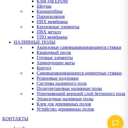
Клея для EPDM
Шнуры
Кронштейны
Пароизоляция
ПВХ мембраны
Крепежные элементы
ПВХ металл
ТПО мембраны
НАЛИВНЫЕ ПОЛЫ
Акриловые самовыравнивающиеся стяжки
Кварцевый песок
Готовые элементы
Армирующие маты
Корунд
Самовыравнивающиеся цементные стяжки
Резиновые подложки
Системы наливного пола
Полиуретановые наливные полы
Упрочняющий верхний слой бетонного пола
Эпоксидные наливные полы
Клея для деревянных полов
Устрйство деревянных полов
КОНТАКТЫ