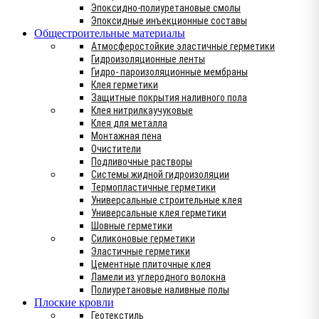
Эпоксидно-полиуретановые смолы
Эпоксидные инъекционные составы
Общестроительные материалы
Атмосферостойкие эластичные герметики
Гидроизоляционные ленты
Гидро- пароизоляционные мембраны
Клея герметики
Защитные покрытия наливного пола
Клея нитрилкаучуковые
Клея для металла
Монтажная пена
Очистители
Подливочные растворы
Системы жидной гидроизоляции
Термопластичные герметики
Универсальные строительные клея
Универсальные клея герметики
Шовные герметики
Силиконовые герметики
Эластичные герметики
Цементные плиточные клея
Ламели из углеродного волокна
Полиуретановые наливные полы
Плоские кровли
Геотекстиль