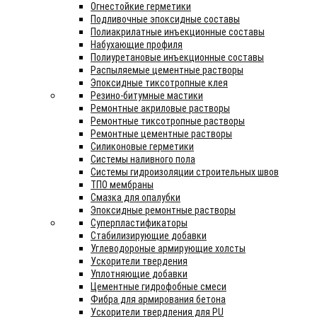
Огнестойкие герметики
Подливочные эпоксидные составы
Полиакрилатные инъекционные составы
Набухающие профиля
Полиуретановые инъекционные составы
Распыляемые цементные растворы
Эпоксидные тиксотропные клея
Резино-битумные мастики
Ремонтные акриловые растворы
Ремонтные тиксотропные растворы
Ремонтные цементные растворы
Силиконовые герметики
Системы наливного пола
Системы гидроизоляции строительных швов
ТПО мембраны
Смазка для опалубки
Эпоксидные ремонтные растворы
Суперпластификаторы
Стабилизирующие добавки
Углеводороные армирующие холсты
Ускорители твердения
Уплотняющие добавки
Цементные гидрофобные смеси
Фибра для армирования бетона
Ускорители твердления для PU