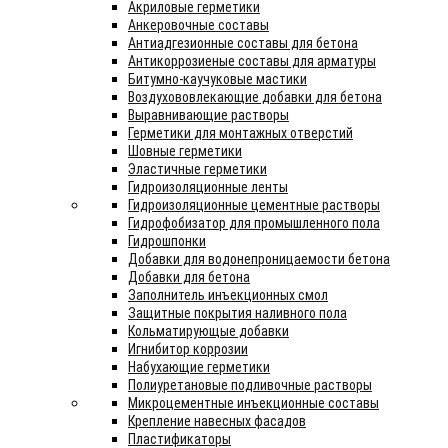
Акриловые герметики
Анкеровочные составы
Антиадгезионные составы для бетона
Антикоррозиеные составы для арматуры
Битумно-каучуковые мастики
Воздухововлекающие добавки для бетона
Выравнивающие растворы
Герметики для монтажных отверстий
Шовные герметики
Эластичные герметики
Гидроизоляционные ленты
Гидроизоляционные цементные растворы
Гидрофобизатор для промышленного пола
Гидрошпонки
Добавки для водонепроницаемости бетона
Добавки для бетона
Заполнитель инъекционных смол
Защитные покрытия наливного пола
Кольматирующые добавки
Игнибитор коррозии
Набухающие герметики
Полиуретановые подливочные растворы
Микроцементные инъекционные составы
Крепление навесных фасадов
Пластификаторы