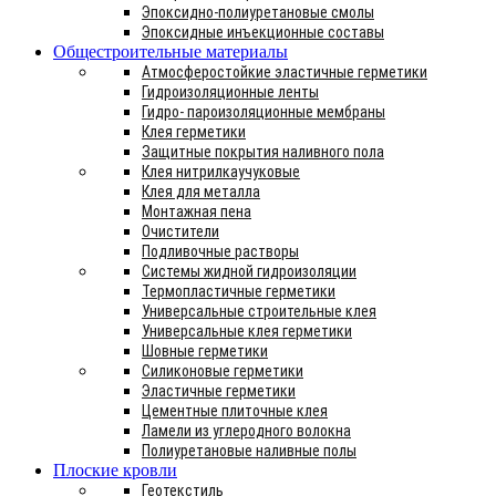
Эпоксидно-полиуретановые смолы
Эпоксидные инъекционные составы
Общестроительные материалы
Атмосферостойкие эластичные герметики
Гидроизоляционные ленты
Гидро- пароизоляционные мембраны
Клея герметики
Защитные покрытия наливного пола
Клея нитрилкаучуковые
Клея для металла
Монтажная пена
Очистители
Подливочные растворы
Системы жидной гидроизоляции
Термопластичные герметики
Универсальные строительные клея
Универсальные клея герметики
Шовные герметики
Силиконовые герметики
Эластичные герметики
Цементные плиточные клея
Ламели из углеродного волокна
Полиуретановые наливные полы
Плоские кровли
Геотекстиль