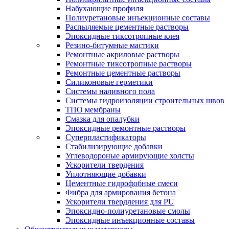
Набухающие профиля
Полиуретановые инъекционные составы
Распыляемые цементные растворы
Эпоксидные тиксотропные клея
Резино-битумные мастики
Ремонтные акриловые растворы
Ремонтные тиксотропные растворы
Ремонтные цементные растворы
Силиконовые герметики
Системы наливного пола
Системы гидроизоляции строительных швов
ТПО мембраны
Смазка для опалубки
Эпоксидные ремонтные растворы
Суперпластификаторы
Стабилизирующие добавки
Углеводороные армирующие холсты
Ускорители твердения
Уплотняющие добавки
Цементные гидрофобные смеси
Фибра для армирования бетона
Ускорители твердления для PU
Эпоксидно-полиуретановые смолы
Эпоксидные инъекционные составы