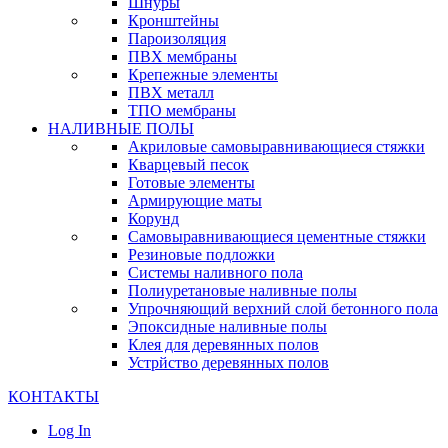
Шнуры
Кронштейны
Пароизоляция
ПВХ мембраны
Крепежные элементы
ПВХ металл
ТПО мембраны
НАЛИВНЫЕ ПОЛЫ
Акриловые самовыравнивающиеся стяжки
Кварцевый песок
Готовые элементы
Армирующие маты
Корунд
Самовыравнивающиеся цементные стяжки
Резиновые подложки
Системы наливного пола
Полиуретановые наливные полы
Упрочняющий верхний слой бетонного пола
Эпоксидные наливные полы
Клея для деревянных полов
Устрйство деревянных полов
КОНТАКТЫ
Log In