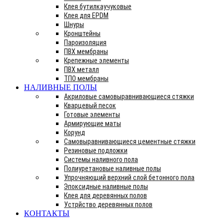
Клея бутилкаучуковые
Клея для EPDM
Шнуры
Кронштейны
Пароизоляция
ПВХ мембраны
Крепежные элементы
ПВХ металл
ТПО мембраны
НАЛИВНЫЕ ПОЛЫ
Акриловые самовыравнивающиеся стяжки
Кварцевый песок
Готовые элементы
Армирующие маты
Корунд
Самовыравнивающиеся цементные стяжки
Резиновые подложки
Системы наливного пола
Полиуретановые наливные полы
Упрочняющий верхний слой бетонного пола
Эпоксидные наливные полы
Клея для деревянных полов
Устрйство деревянных полов
КОНТАКТЫ