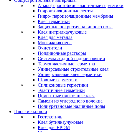
Общестроительные материалы
Атмосферостойкие эластичные герметики
Гидроизоляционные ленты
Гидро- пароизоляционные мембраны
Клея герметики
Защитные покрытия наливного пола
Клея нитрилкаучуковые
Клея для металла
Монтажная пена
Очистители
Подливочные растворы
Системы жидной гидроизоляции
Термопластичные герметики
Универсальные строительные клея
Универсальные клея герметики
Шовные герметики
Силиконовые герметики
Эластичные герметики
Цементные плиточные клея
Ламели из углеродного волокна
Полиуретановые наливные полы
Плоские кровли
Геотекстиль
Клея бутилкаучуковые
Клея для EPDM