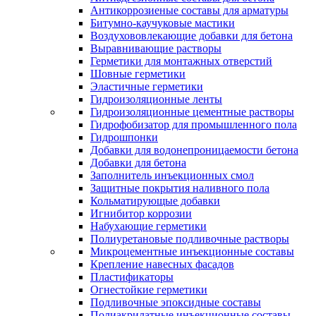
Антикоррозиеные составы для арматуры
Битумно-каучуковые мастики
Воздухововлекающие добавки для бетона
Выравнивающие растворы
Герметики для монтажных отверстий
Шовные герметики
Эластичные герметики
Гидроизоляционные ленты
Гидроизоляционные цементные растворы
Гидрофобизатор для промышленного пола
Гидрошпонки
Добавки для водонепроницаемости бетона
Добавки для бетона
Заполнитель инъекционных смол
Защитные покрытия наливного пола
Кольматирующые добавки
Игнибитор коррозии
Набухающие герметики
Полиуретановые подливочные растворы
Микроцементные инъекционные составы
Крепление навесных фасадов
Пластификаторы
Огнестойкие герметики
Подливочные эпоксидные составы
Полиакрилатные инъекционные составы