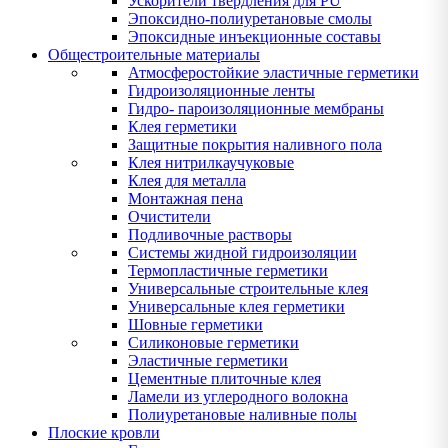
Ускорители твердления для PU
Эпоксидно-полиуретановые смолы
Эпоксидные инъекционные составы
Общестроительные материалы
Атмосферостойкие эластичные герметики
Гидроизоляционные ленты
Гидро- пароизоляционные мембраны
Клея герметики
Защитные покрытия наливного пола
Клея нитрилкаучуковые
Клея для металла
Монтажная пена
Очистители
Подливочные растворы
Системы жидной гидроизоляции
Термопластичные герметики
Универсальные строительные клея
Универсальные клея герметики
Шовные герметики
Силиконовые герметики
Эластичные герметики
Цементные плиточные клея
Ламели из углеродного волокна
Полиуретановые наливные полы
Плоские кровли