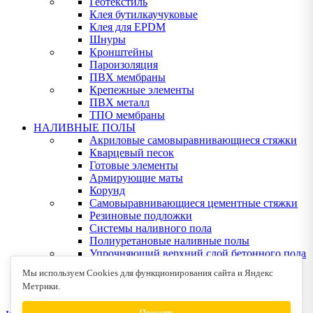
Геотекстиль
Клея бутилкаучуковые
Клея для EPDM
Шнуры
Кронштейны
Пароизоляция
ПВХ мембраны
Крепежные элементы
ПВХ металл
ТПО мембраны
НАЛИВНЫЕ ПОЛЫ
Акриловые самовыравнивающиеся стяжки
Кварцевый песок
Готовые элементы
Армирующие маты
Корунд
Самовыравнивающиеся цементные стяжки
Резиновые подложки
Системы наливного пола
Полиуретановые наливные полы
Упрочняющий верхний слой бетонного пола
Эпоксидные наливные полы
Мы используем Cookies для функционирования сайта и Яндекс
Клея для деревянных полов
Метрики.
Устрйство деревянных полов