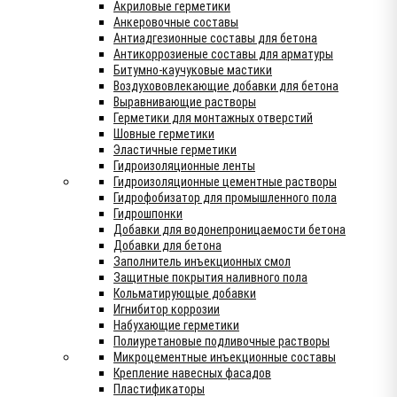
Акриловые герметики
Анкеровочные составы
Антиадгезионные составы для бетона
Антикоррозиеные составы для арматуры
Битумно-каучуковые мастики
Воздухововлекающие добавки для бетона
Выравнивающие растворы
Герметики для монтажных отверстий
Шовные герметики
Эластичные герметики
Гидроизоляционные ленты
Гидроизоляционные цементные растворы
Гидрофобизатор для промышленного пола
Гидрошпонки
Добавки для водонепроницаемости бетона
Добавки для бетона
Заполнитель инъекционных смол
Защитные покрытия наливного пола
Кольматирующые добавки
Игнибитор коррозии
Набухающие герметики
Полиуретановые подливочные растворы
Микроцементные инъекционные составы
Крепление навесных фасадов
Пластификаторы