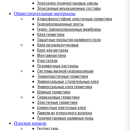
Эпоксидно-полиуретановые смолы
Эпоксидные инъекционные составы
Общестроительные материалы
Атмосферостойкие эластичные герметики
Гидроизоляционные ленты
Гидро- пароизоляционные мембраны
Клея герметики
Защитные покрытия наливного пола
Клея нитрилкаучуковые
Клея для металла
Монтажная пена
Очистители
Подливочные растворы
Системы жидной гидроизоляции
Термопластичные герметики
Универсальные строительные клея
Универсальные клея герметики
Шовные герметики
Силиконовые герметики
Эластичные герметики
Цементные плиточные клея
Ламели из углеродного волокна
Полиуретановые наливные полы
Плоские кровли
Геотекстиль