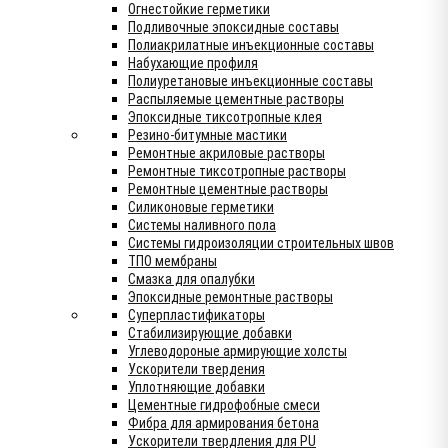
Огнестойкие герметики
Подливочные эпоксидные составы
Полиакрилатные инъекционные составы
Набухающие профиля
Полиуретановые инъекционные составы
Распыляемые цементные растворы
Эпоксидные тиксотропные клея
Резино-битумные мастики
Ремонтные акриловые растворы
Ремонтные тиксотропные растворы
Ремонтные цементные растворы
Силиконовые герметики
Системы наливного пола
Системы гидроизоляции строительных швов
ТПО мембраны
Смазка для опалубки
Эпоксидные ремонтные растворы
Суперпластификаторы
Стабилизирующие добавки
Углеводороные армирующие холсты
Ускорители твердения
Уплотняющие добавки
Цементные гидрофобные смеси
Фибра для армирования бетона
Ускорители твердления для PU