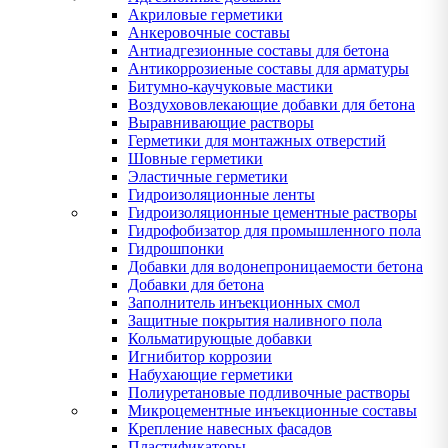
Акриловые герметики
Анкеровочные составы
Антиадгезионные составы для бетона
Антикоррозиеные составы для арматуры
Битумно-каучуковые мастики
Воздухововлекающие добавки для бетона
Выравнивающие растворы
Герметики для монтажных отверстий
Шовные герметики
Эластичные герметики
Гидроизоляционные ленты
Гидроизоляционные цементные растворы
Гидрофобизатор для промышленного пола
Гидрошпонки
Добавки для водонепроницаемости бетона
Добавки для бетона
Заполнитель инъекционных смол
Защитные покрытия наливного пола
Кольматирующые добавки
Игнибитор коррозии
Набухающие герметики
Полиуретановые подливочные растворы
Микроцементные инъекционные составы
Крепление навесных фасадов
Пластификаторы