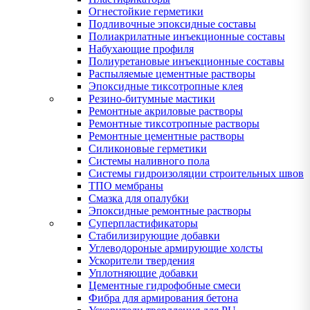
Огнестойкие герметики
Подливочные эпоксидные составы
Полиакрилатные инъекционные составы
Набухающие профиля
Полиуретановые инъекционные составы
Распыляемые цементные растворы
Эпоксидные тиксотропные клея
Резино-битумные мастики
Ремонтные акриловые растворы
Ремонтные тиксотропные растворы
Ремонтные цементные растворы
Силиконовые герметики
Системы наливного пола
Системы гидроизоляции строительных швов
ТПО мембраны
Смазка для опалубки
Эпоксидные ремонтные растворы
Суперпластификаторы
Стабилизирующие добавки
Углеводороные армирующие холсты
Ускорители твердения
Уплотняющие добавки
Цементные гидрофобные смеси
Фибра для армирования бетона