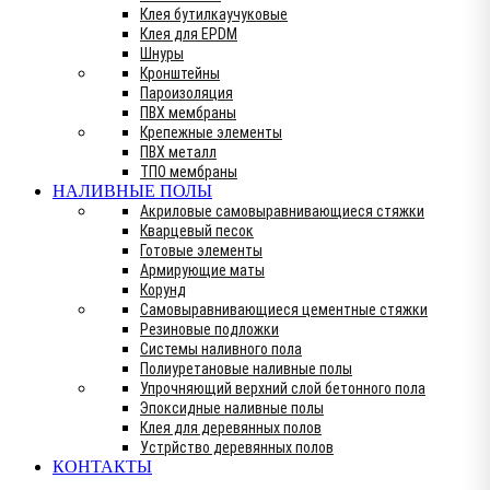
Клея бутилкаучуковые
Клея для EPDM
Шнуры
Кронштейны
Пароизоляция
ПВХ мембраны
Крепежные элементы
ПВХ металл
ТПО мембраны
НАЛИВНЫЕ ПОЛЫ
Акриловые самовыравнивающиеся стяжки
Кварцевый песок
Готовые элементы
Армирующие маты
Корунд
Самовыравнивающиеся цементные стяжки
Резиновые подложки
Системы наливного пола
Полиуретановые наливные полы
Упрочняющий верхний слой бетонного пола
Эпоксидные наливные полы
Клея для деревянных полов
Устрйство деревянных полов
КОНТАКТЫ