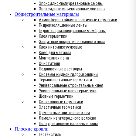
Эпоксидно-полиуретановые смолы
Эпоксидные инъекционные составы
Общестроительные материалы
Атмосферостойкие эластичные герметики
Гидроизоляционные ленты
Гидро- пароизоляционные мембраны
Клея герметики
Защитные покрытия наливного пола
Клея нитрилкаучуковые
Клея для металла
Монтажная пена
Очистители
Подливочные растворы
Системы жидной гидроизоляции
Термопластичные герметики
Универсальные строительные клея
Универсальные клея герметики
Шовные герметики
Силиконовые герметики
Эластичные герметики
Цементные плиточные клея
Ламели из углеродного волокна
Полиуретановые наливные полы
Плоские кровли
Геотекстиль