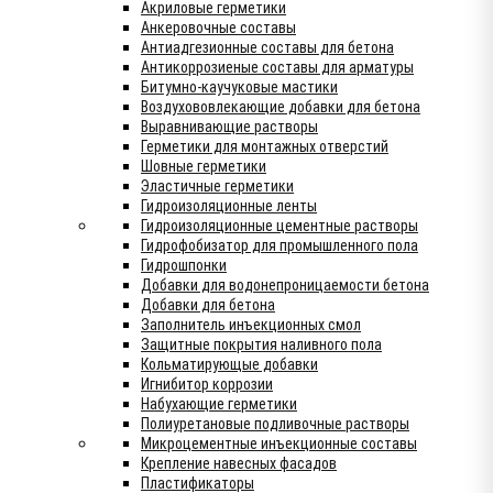
Акриловые герметики
Анкеровочные составы
Антиадгезионные составы для бетона
Антикоррозиеные составы для арматуры
Битумно-каучуковые мастики
Воздухововлекающие добавки для бетона
Выравнивающие растворы
Герметики для монтажных отверстий
Шовные герметики
Эластичные герметики
Гидроизоляционные ленты
Гидроизоляционные цементные растворы
Гидрофобизатор для промышленного пола
Гидрошпонки
Добавки для водонепроницаемости бетона
Добавки для бетона
Заполнитель инъекционных смол
Защитные покрытия наливного пола
Кольматирующые добавки
Игнибитор коррозии
Набухающие герметики
Полиуретановые подливочные растворы
Микроцементные инъекционные составы
Крепление навесных фасадов
Пластификаторы