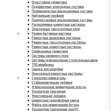
Огнестойкие герметики
Подливочные эпоксидные составы
Полиакрилатные инъекционные составы
Набухающие профиля
Полиуретановые инъекционные составы
Распыляемые цементные растворы
Эпоксидные тиксотропные клея
Резино-битумные мастики
Ремонтные акриловые растворы
Ремонтные тиксотропные растворы
Ремонтные цементные растворы
Силиконовые герметики
Системы наливного пола
Системы гидроизоляции строительных швов
ТПО мембраны
Смазка для опалубки
Эпоксидные ремонтные растворы
Суперпластификаторы
Стабилизирующие добавки
Углеводороные армирующие холсты
Ускорители твердения
Уплотняющие добавки
Цементные гидрофобные смеси
Фибра для армирования бетона
Ускорители твердления для PU