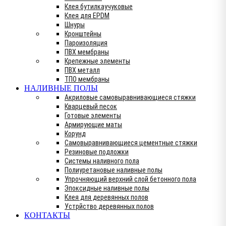
Клея бутилкаучуковые
Клея для EPDM
Шнуры
Кронштейны
Пароизоляция
ПВХ мембраны
Крепежные элементы
ПВХ металл
ТПО мембраны
НАЛИВНЫЕ ПОЛЫ
Акриловые самовыравнивающиеся стяжки
Кварцевый песок
Готовые элементы
Армирующие маты
Корунд
Самовыравнивающиеся цементные стяжки
Резиновые подложки
Системы наливного пола
Полиуретановые наливные полы
Упрочняющий верхний слой бетонного пола
Эпоксидные наливные полы
Клея для деревянных полов
Устрйство деревянных полов
КОНТАКТЫ