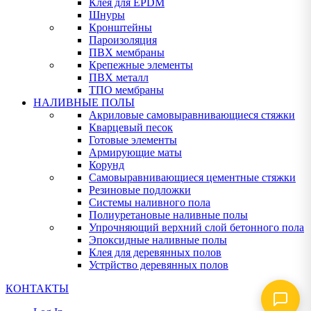
Клея для EPDM
Шнуры
Кронштейны
Пароизоляция
ПВХ мембраны
Крепежные элементы
ПВХ металл
ТПО мембраны
НАЛИВНЫЕ ПОЛЫ
Акриловые самовыравнивающиеся стяжки
Кварцевый песок
Готовые элементы
Армирующие маты
Корунд
Самовыравнивающиеся цементные стяжки
Резиновые подложки
Системы наливного пола
Полиуретановые наливные полы
Упрочняющий верхний слой бетонного пола
Эпоксидные наливные полы
Клея для деревянных полов
Устрйство деревянных полов
КОНТАКТЫ