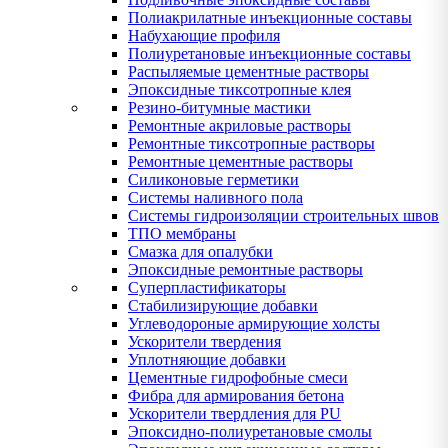
Полиакрилатные инъекционные составы
Набухающие профиля
Полиуретановые инъекционные составы
Распыляемые цементные растворы
Эпоксидные тиксотропные клея
Резино-битумные мастики
Ремонтные акриловые растворы
Ремонтные тиксотропные растворы
Ремонтные цементные растворы
Силиконовые герметики
Системы наливного пола
Системы гидроизоляции строительных швов
ТПО мембраны
Смазка для опалубки
Эпоксидные ремонтные растворы
Суперпластификаторы
Стабилизирующие добавки
Углеводороные армирующие холсты
Ускорители твердения
Уплотняющие добавки
Цементные гидрофобные смеси
Фибра для армирования бетона
Ускорители твердления для PU
Эпоксидно-полиуретановые смолы