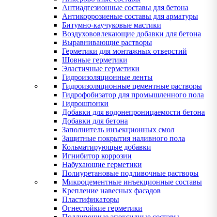
Антиадгезионные составы для бетона
Антикоррозиеные составы для арматуры
Битумно-каучуковые мастики
Воздухововлекающие добавки для бетона
Выравнивающие растворы
Герметики для монтажных отверстий
Шовные герметики
Эластичные герметики
Гидроизоляционные ленты
Гидроизоляционные цементные растворы
Гидрофобизатор для промышленного пола
Гидрошпонки
Добавки для водонепроницаемости бетона
Добавки для бетона
Заполнитель инъекционных смол
Защитные покрытия наливного пола
Кольматирующые добавки
Игнибитор коррозии
Набухающие герметики
Полиуретановые подливочные растворы
Микроцементные инъекционные составы
Крепление навесных фасадов
Пластификаторы
Огнестойкие герметики
Подливочные эпоксидные составы