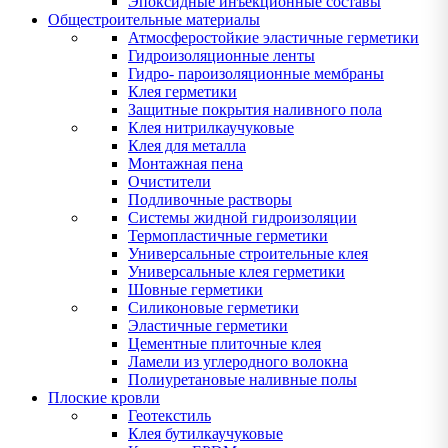
Эпоксидные инъекционные составы
Общестроительные материалы
Атмосферостойкие эластичные герметики
Гидроизоляционные ленты
Гидро- пароизоляционные мембраны
Клея герметики
Защитные покрытия наливного пола
Клея нитрилкаучуковые
Клея для металла
Монтажная пена
Очистители
Подливочные растворы
Системы жидной гидроизоляции
Термопластичные герметики
Универсальные строительные клея
Универсальные клея герметики
Шовные герметики
Силиконовые герметики
Эластичные герметики
Цементные плиточные клея
Ламели из углеродного волокна
Полиуретановые наливные полы
Плоские кровли
Геотекстиль
Клея бутилкаучуковые