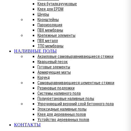
Клея бутилкаучуковые
Клея для EPDM
Шнуры
Кронштейны
Пароизоляция
ПВХ мембраны
Крепежные элементы
ПВХ металл
ТПО мембраны
НАЛИВНЫЕ ПОЛЫ
Акриловые самовыравнивающиеся стяжки
Кварцевый песок
Готовые элементы
Армирующие маты
Корунд
Самовыравнивающиеся цементные стяжки
Резиновые подложки
Системы наливного пола
Полиуретановые наливные полы
Упрочняющий верхний слой бетонного пола
Эпоксидные наливные полы
Клея для деревянных полов
Устрйство деревянных полов
КОНТАКТЫ