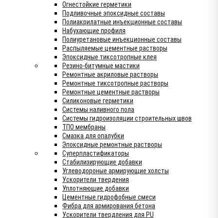
Огнестойкие герметики
Подливочные эпоксидные составы
Полиакрилатные инъекционные составы
Набухающие профиля
Полиуретановые инъекционные составы
Распыляемые цементные растворы
Эпоксидные тиксотропные клея
Резино-битумные мастики
Ремонтные акриловые растворы
Ремонтные тиксотропные растворы
Ремонтные цементные растворы
Силиконовые герметики
Системы наливного пола
Системы гидроизоляции строительных швов
ТПО мембраны
Смазка для опалубки
Эпоксидные ремонтные растворы
Суперпластификаторы
Стабилизирующие добавки
Углеводороные армирующие холсты
Ускорители твердения
Уплотняющие добавки
Цементные гидрофобные смеси
Фибра для армирования бетона
Ускорители твердления для PU