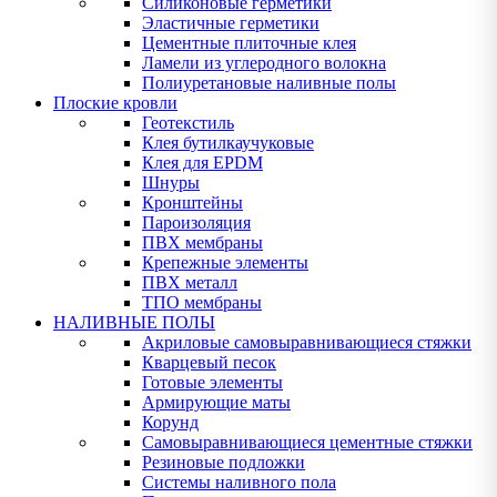
Силиконовые герметики
Эластичные герметики
Цементные плиточные клея
Ламели из углеродного волокна
Полиуретановые наливные полы
Плоские кровли
Геотекстиль
Клея бутилкаучуковые
Клея для EPDM
Шнуры
Кронштейны
Пароизоляция
ПВХ мембраны
Крепежные элементы
ПВХ металл
ТПО мембраны
НАЛИВНЫЕ ПОЛЫ
Акриловые самовыравнивающиеся стяжки
Кварцевый песок
Готовые элементы
Армирующие маты
Корунд
Самовыравнивающиеся цементные стяжки
Резиновые подложки
Системы наливного пола