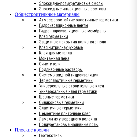
Эпоксидно-полиуретановые смолы
Эпоксидные инъекционные составы
Общестроительные материалы
Атмосферостойкие эластичные герметики
Гидроизоляционные ленты
Гидро- пароизоляционные мембраны
Клея герметики
Защитные покрытия наливного пола
Клея нитрилкаучуковые
Клея для металла
Монтажная пена
Очистители
Подливочные растворы
Системы жидной гидроизоляции
Термопластичные герметики
Универсальные строительные клея
Универсальные клея герметики
Шовные герметики
Силиконовые герметики
Эластичные герметики
Цементные плиточные клея
Ламели из углеродного волокна
Полиуретановые наливные полы
Плоские кровли
Геотекстиль