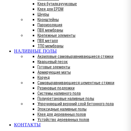
Клея бутилкаучуковые
Клея для EPDM
Шнуры
Кронштейны
Пароизоляция
ПВХ мембраны
Крепежные элементы
ПВХ металл
ТПО мембраны
НАЛИВНЫЕ ПОЛЫ
Акриловые самовыравнивающиеся стяжки
Кварцевый песок
Готовые элементы
Армирующие маты
Корунд
Самовыравнивающиеся цементные стяжки
Резиновые подложки
Системы наливного пола
Полиуретановые наливные полы
Упрочняющий верхний слой бетонного пола
Эпоксидные наливные полы
Клея для деревянных полов
Устрйство деревянных полов
КОНТАКТЫ