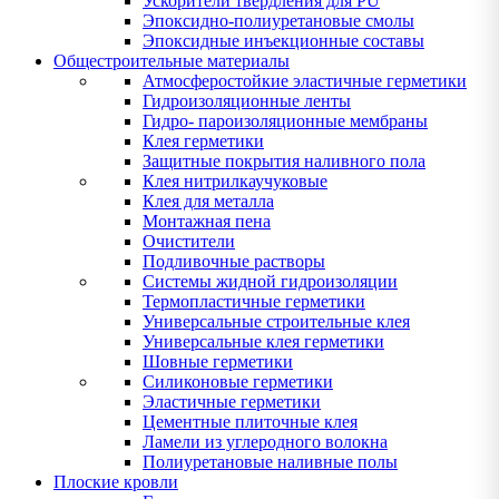
Ускорители твердления для PU
Эпоксидно-полиуретановые смолы
Эпоксидные инъекционные составы
Общестроительные материалы
Атмосферостойкие эластичные герметики
Гидроизоляционные ленты
Гидро- пароизоляционные мембраны
Клея герметики
Защитные покрытия наливного пола
Клея нитрилкаучуковые
Клея для металла
Монтажная пена
Очистители
Подливочные растворы
Системы жидной гидроизоляции
Термопластичные герметики
Универсальные строительные клея
Универсальные клея герметики
Шовные герметики
Силиконовые герметики
Эластичные герметики
Цементные плиточные клея
Ламели из углеродного волокна
Полиуретановые наливные полы
Плоские кровли