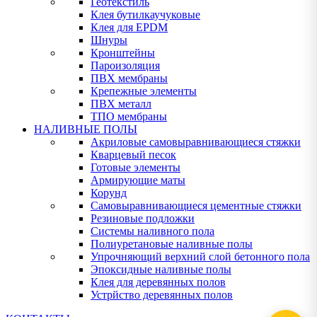
Геотекстиль
Клея бутилкаучуковые
Клея для EPDM
Шнуры
Кронштейны
Пароизоляция
ПВХ мембраны
Крепежные элементы
ПВХ металл
ТПО мембраны
НАЛИВНЫЕ ПОЛЫ
Акриловые самовыравнивающиеся стяжки
Кварцевый песок
Готовые элементы
Армирующие маты
Корунд
Самовыравнивающиеся цементные стяжки
Резиновые подложки
Системы наливного пола
Полиуретановые наливные полы
Упрочняющий верхний слой бетонного пола
Эпоксидные наливные полы
Клея для деревянных полов
Устрйство деревянных полов