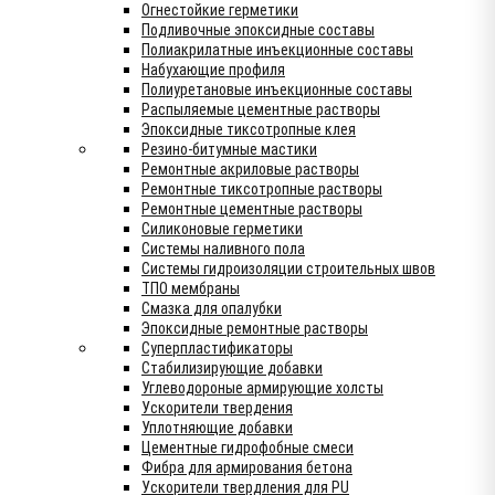
Огнестойкие герметики
Подливочные эпоксидные составы
Полиакрилатные инъекционные составы
Набухающие профиля
Полиуретановые инъекционные составы
Распыляемые цементные растворы
Эпоксидные тиксотропные клея
Резино-битумные мастики
Ремонтные акриловые растворы
Ремонтные тиксотропные растворы
Ремонтные цементные растворы
Силиконовые герметики
Системы наливного пола
Системы гидроизоляции строительных швов
ТПО мембраны
Смазка для опалубки
Эпоксидные ремонтные растворы
Суперпластификаторы
Стабилизирующие добавки
Углеводороные армирующие холсты
Ускорители твердения
Уплотняющие добавки
Цементные гидрофобные смеси
Фибра для армирования бетона
Ускорители твердления для PU