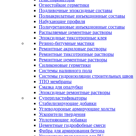
Огнестойкие герметики
Подливочные эпоксидные составы
Полиакрилатные инъекционные составы
Набухающие профиля
Полиуретановые инъекционные составы
Распыляемые цементные растворы
Эпоксидные тиксотропные клея
Резино-битумные мастики
Ремонтные акриловые растворы
Ремонтные тиксотропные растворы
Ремонтные цементные растворы
Силиконовые герметики
Системы наливного пола
Системы гидроизоляции строительных швов
ТПО мембраны
Смазка для опалубки
Эпоксидные ремонтные растворы
Суперпластификаторы
Стабилизирующие добавки
Углеводороные армирующие холсты
Ускорители твердения
Уплотняющие добавки
Цементные гидрофобные смеси
Фибра для армирования бетона