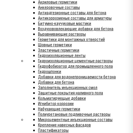
Акриловые герметики
Анкеровочные составы
Антиадгезионные составы для бетона
Антикоррозиеные составы для арматуры
Битумно-каучуковые мастики
Воздухововлекающие добавки для бетона
Выравнивающие растворы
Герметики для монтажных отверстий
Шовные герметики
Эластичные герметики
Гидроизоляционные ленты
Гидроизоляционные цементные растворы
Гидрофобизатор для промышленного пола
Гидрошпонки
Добавки для водонепроницаемости бетона
Добавки для бетона
Заполнитель инъекционных смол
Защитные покрытия наливного пола
Кольматирующые добавки
Игнибитор коррозии
Набухающие герметики
Полиуретановые подливочные растворы
Микроцементные инъекционные составы
Крепление навесных фасадов
Пластификаторы