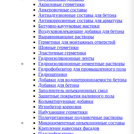
Акриловые герметики
Анкеровочные составы
Антиадгезионные составы для бетона
Антикоррозиеные составы для арматуры
Битумно-каучуковые мастики
Воздухововлекающие добавки для бетона
Выравнивающие растворы
Герметики для монтажных отверстий
Шовные герметики
Эластичные герметики
Гидроизоляционные ленты
Гидроизоляционные цементные растворы
Гидрофобизатор для промышленного пола
Гидрошпонки
Добавки для водонепроницаемости бетона
Добавки для бетона
Заполнитель инъекционных смол
Защитные покрытия наливного пола
Кольматирующые добавки
Игнибитор коррозии
Набухающие герметики
Полиуретановые подливочные растворы
Микроцементные инъекционные составы
Крепление навесных фасадов
Пластификаторы