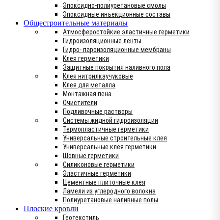
Эпоксидно-полиуретановые смолы
Эпоксидные инъекционные составы
Общестроительные материалы
Атмосферостойкие эластичные герметики
Гидроизоляционные ленты
Гидро- пароизоляционные мембраны
Клея герметики
Защитные покрытия наливного пола
Клея нитрилкаучуковые
Клея для металла
Монтажная пена
Очистители
Подливочные растворы
Системы жидной гидроизоляции
Термопластичные герметики
Универсальные строительные клея
Универсальные клея герметики
Шовные герметики
Силиконовые герметики
Эластичные герметики
Цементные плиточные клея
Ламели из углеродного волокна
Полиуретановые наливные полы
Плоские кровли
Геотекстиль