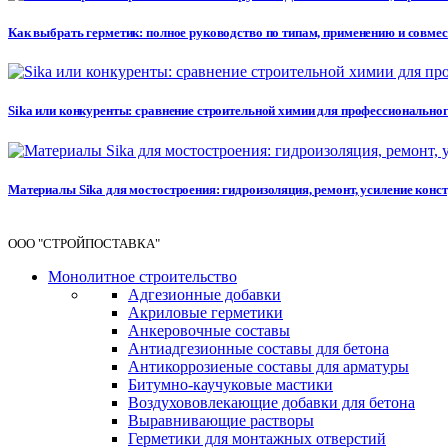
Как выбрать герметик: полное руководство по типам, применению и совме
Sika или конкуренты: сравнение строительной химии для профессионального 
Материалы Sika для мостостроения: гидроизоляция, ремонт, усиление кон
ООО "СТРОЙПОСТАВКА"
Монолитное строительство
Адгезионные добавки
Акриловые герметики
Анкеровочные составы
Антиадгезионные составы для бетона
Антикоррозиеные составы для арматуры
Битумно-каучуковые мастики
Воздухововлекающие добавки для бетона
Выравнивающие растворы
Герметики для монтажных отверстий