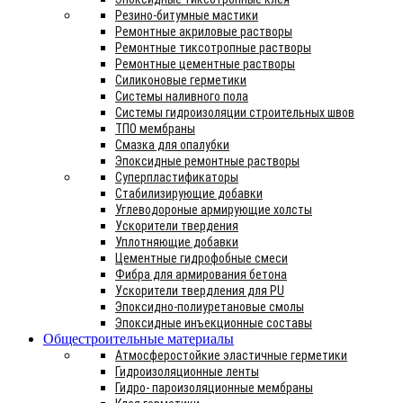
Резино-битумные мастики
Ремонтные акриловые растворы
Ремонтные тиксотропные растворы
Ремонтные цементные растворы
Силиконовые герметики
Системы наливного пола
Системы гидроизоляции строительных швов
ТПО мембраны
Смазка для опалубки
Эпоксидные ремонтные растворы
Суперпластификаторы
Стабилизирующие добавки
Углеводороные армирующие холсты
Ускорители твердения
Уплотняющие добавки
Цементные гидрофобные смеси
Фибра для армирования бетона
Ускорители твердления для PU
Эпоксидно-полиуретановые смолы
Эпоксидные инъекционные составы
Общестроительные материалы
Атмосферостойкие эластичные герметики
Гидроизоляционные ленты
Гидро- пароизоляционные мембраны