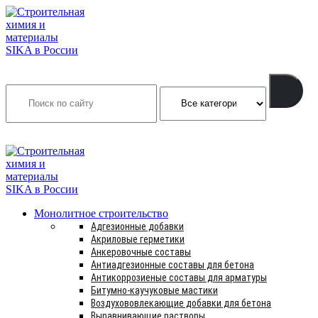
Search
INFO@SIKSMES.RU
Монолитное строительство
Адгезионные добавки
Акриловые герметики
Анкеровочные составы
Антиадгезионные составы для бетона
Антикоррозиеные составы для арматуры
Битумно-каучуковые мастики
Воздухововлекающие добавки для бетона
Выравнивающие растворы