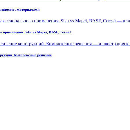
стимости с материалами
применения. Sika vs Mapei, BASF, Ceresit
струкций. Комплексные решения