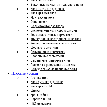
Клея герметики
Защитные покрытия наливного пола
Клея нитрилкаучуковые
Клея для металла
Монтажная пена
Очистители
Подливочные растворы
Системы жидной гидроизоляции
Термопластичные герметики
Универсальные строительные клея
Универсальные клея герметики
Шовные герметики
Силиконовые герметики
Эластичные герметики
Цементные плиточные клея
Ламели из углеродного волокна
Полиуретановые наливные полы
Плоские кровли
Геотекстиль
Клея бутилкаучуковые
Клея для EPDM
Шнуры
Кронштейны
Пароизоляция
ПВХ мембраны