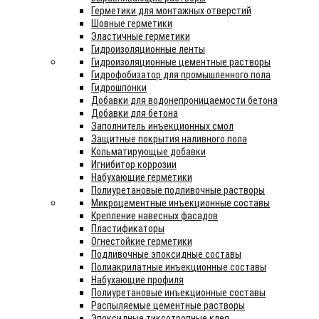
Герметики для монтажных отверстий
Шовные герметики
Эластичные герметики
Гидроизоляционные ленты
Гидроизоляционные цементные растворы
Гидрофобизатор для промышленного пола
Гидрошпонки
Добавки для водонепроницаемости бетона
Добавки для бетона
Заполнитель инъекционных смол
Защитные покрытия наливного пола
Кольматирующые добавки
Игнибитор коррозии
Набухающие герметики
Полиуретановые подливочные растворы
Микроцементные инъекционные составы
Крепление навесных фасадов
Пластификаторы
Огнестойкие герметики
Подливочные эпоксидные составы
Полиакрилатные инъекционные составы
Набухающие профиля
Полиуретановые инъекционные составы
Распыляемые цементные растворы
Эпоксидные тиксотропные клея