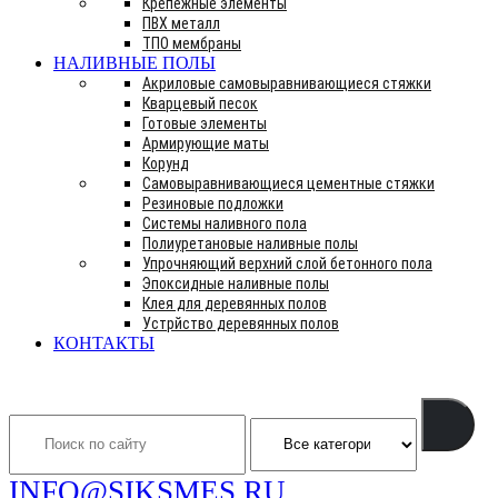
Крепежные элементы
ПВХ металл
ТПО мембраны
НАЛИВНЫЕ ПОЛЫ
Акриловые самовыравнивающиеся стяжки
Кварцевый песок
Готовые элементы
Армирующие маты
Корунд
Самовыравнивающиеся цементные стяжки
Резиновые подложки
Системы наливного пола
Полиуретановые наливные полы
Упрочняющий верхний слой бетонного пола
Эпоксидные наливные полы
Клея для деревянных полов
Устрйство деревянных полов
КОНТАКТЫ
Search
INFO@SIKSMES.RU