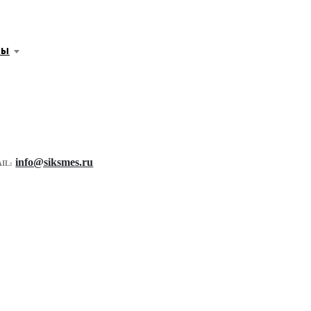
ры
info@siksmes.ru
IL: