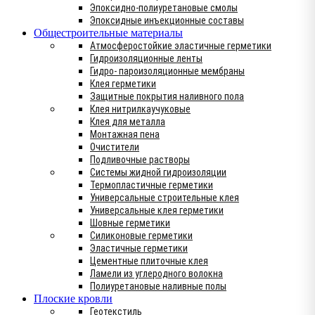
Эпоксидно-полиуретановые смолы
Эпоксидные инъекционные составы
Общестроительные материалы
Атмосферостойкие эластичные герметики
Гидроизоляционные ленты
Гидро- пароизоляционные мембраны
Клея герметики
Защитные покрытия наливного пола
Клея нитрилкаучуковые
Клея для металла
Монтажная пена
Очистители
Подливочные растворы
Системы жидной гидроизоляции
Термопластичные герметики
Универсальные строительные клея
Универсальные клея герметики
Шовные герметики
Силиконовые герметики
Эластичные герметики
Цементные плиточные клея
Ламели из углеродного волокна
Полиуретановые наливные полы
Плоские кровли
Геотекстиль