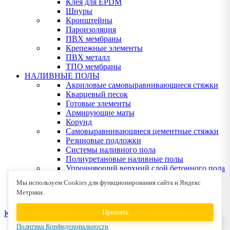
Клея для EPDM
Шнуры
Кронштейны
Пароизоляция
ПВХ мембраны
Крепежные элементы
ПВХ металл
ТПО мембраны
НАЛИВНЫЕ ПОЛЫ
Акриловые самовыравнивающиеся стяжки
Кварцевый песок
Готовые элементы
Армирующие маты
Корунд
Самовыравнивающиеся цементные стяжки
Резиновые подложки
Системы наливного пола
Полиуретановые наливные полы
Упрочняющий верхний слой бетонного пола
Эпоксидные наливные полы
Мы используем Cookies для функционирования сайта и Яндекс
Клея для деревянных полов
Метрики.
Устрйство деревянных полов
Принять
КОНТАКТЫ
Политика Конфиденциальности