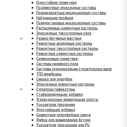
Огнестойкие герметики
Подливочные эпоксидные составы
Полиакрилатные инъекционные составы
Набухающие профиля
Полиуретановые инъекционные составы
Распыляемые цементные растворы
Эпоксидные тиксотропные клея
Резино-битумные мастики
Ремонтные акриловые растворы
Ремонтные тиксотропные растворы
Ремонтные цементные растворы
Силиконовые герметики
Системы наливного пола
Системы гидроизоляции строительных швов
ТПО мембраны
Смазка для опалубки
Эпоксидные ремонтные растворы
Суперпластификаторы
Стабилизирующие добавки
Углеводороные армирующие холсты
Ускорители твердения
Уплотняющие добавки
Цементные гидрофобные смеси
Фибра для армирования бетона
Ускорители твердления для PU