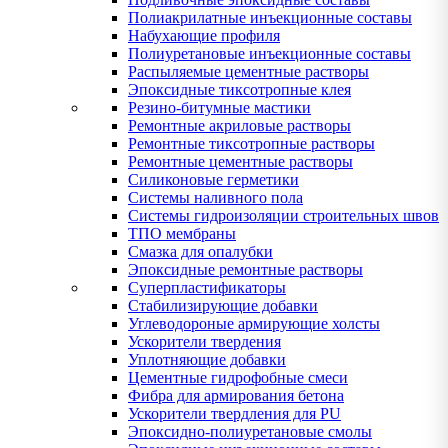
Полиакрилатные инъекционные составы
Набухающие профиля
Полиуретановые инъекционные составы
Распыляемые цементные растворы
Эпоксидные тиксотропные клея
Резино-битумные мастики
Ремонтные акриловые растворы
Ремонтные тиксотропные растворы
Ремонтные цементные растворы
Силиконовые герметики
Системы наливного пола
Системы гидроизоляции строительных швов
ТПО мембраны
Смазка для опалубки
Эпоксидные ремонтные растворы
Суперпластификаторы
Стабилизирующие добавки
Углеводороные армирующие холсты
Ускорители твердения
Уплотняющие добавки
Цементные гидрофобные смеси
Фибра для армирования бетона
Ускорители твердления для PU
Эпоксидно-полиуретановые смолы