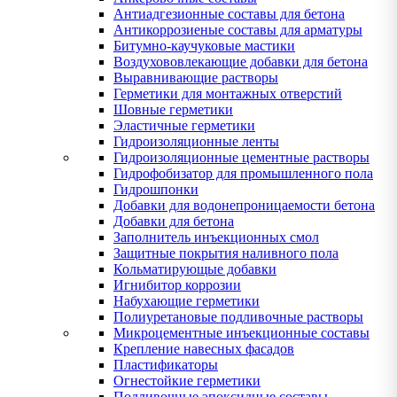
Антиадгезионные составы для бетона
Антикоррозиеные составы для арматуры
Битумно-каучуковые мастики
Воздухововлекающие добавки для бетона
Выравнивающие растворы
Герметики для монтажных отверстий
Шовные герметики
Эластичные герметики
Гидроизоляционные ленты
Гидроизоляционные цементные растворы
Гидрофобизатор для промышленного пола
Гидрошпонки
Добавки для водонепроницаемости бетона
Добавки для бетона
Заполнитель инъекционных смол
Защитные покрытия наливного пола
Кольматирующые добавки
Игнибитор коррозии
Набухающие герметики
Полиуретановые подливочные растворы
Микроцементные инъекционные составы
Крепление навесных фасадов
Пластификаторы
Огнестойкие герметики
Подливочные эпоксидные составы