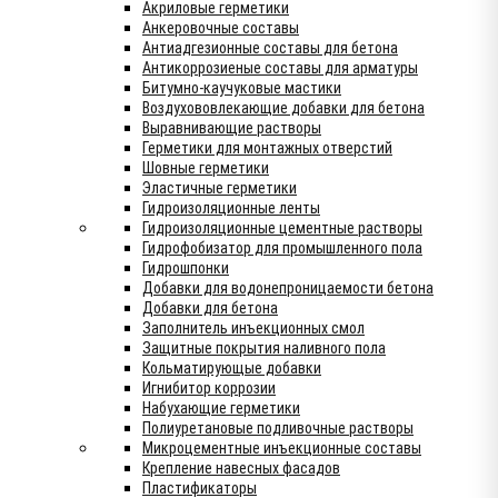
Акриловые герметики
Анкеровочные составы
Антиадгезионные составы для бетона
Антикоррозиеные составы для арматуры
Битумно-каучуковые мастики
Воздухововлекающие добавки для бетона
Выравнивающие растворы
Герметики для монтажных отверстий
Шовные герметики
Эластичные герметики
Гидроизоляционные ленты
Гидроизоляционные цементные растворы
Гидрофобизатор для промышленного пола
Гидрошпонки
Добавки для водонепроницаемости бетона
Добавки для бетона
Заполнитель инъекционных смол
Защитные покрытия наливного пола
Кольматирующые добавки
Игнибитор коррозии
Набухающие герметики
Полиуретановые подливочные растворы
Микроцементные инъекционные составы
Крепление навесных фасадов
Пластификаторы