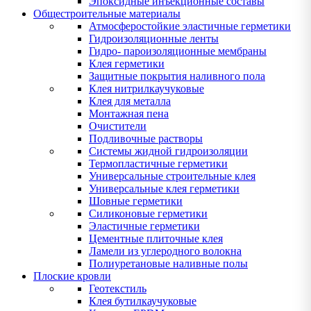
Эпоксидные инъекционные составы
Общестроительные материалы
Атмосферостойкие эластичные герметики
Гидроизоляционные ленты
Гидро- пароизоляционные мембраны
Клея герметики
Защитные покрытия наливного пола
Клея нитрилкаучуковые
Клея для металла
Монтажная пена
Очистители
Подливочные растворы
Системы жидной гидроизоляции
Термопластичные герметики
Универсальные строительные клея
Универсальные клея герметики
Шовные герметики
Силиконовые герметики
Эластичные герметики
Цементные плиточные клея
Ламели из углеродного волокна
Полиуретановые наливные полы
Плоские кровли
Геотекстиль
Клея бутилкаучуковые