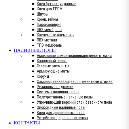
Клея бутилкаучуковые
Клея для EPDM
Шнуры
Кронштейны
Пароизоляция
ПВХ мембраны
Крепежные элементы
ПВХ металл
ТПО мембраны
НАЛИВНЫЕ ПОЛЫ
Акриловые самовыравнивающиеся стяжки
Кварцевый песок
Готовые элементы
Армирующие маты
Корунд
Самовыравнивающиеся цементные стяжки
Резиновые подложки
Системы наливного пола
Полиуретановые наливные полы
Упрочняющий верхний слой бетонного пола
Эпоксидные наливные полы
Клея для деревянных полов
Устрйство деревянных полов
КОНТАКТЫ