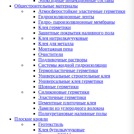
Эпоксидные инъекционные составы
Общестроительные материалы
Атмосферостойкие эластичные герметики
Гидроизоляционные ленты
Гидро- пароизоляционные мембраны
Клея герметики
Защитные покрытия наливного пола
Клея нитрилкаучуковые
Клея для металла
Монтажная пена
Очистители
Подливочные растворы
Системы жидной гидроизоляции
Термопластичные герметики
Универсальные строительные клея
Универсальные клея герметики
Шовные герметики
Силиконовые герметики
Эластичные герметики
Цементные плиточные клея
Ламели из углеродного волокна
Полиуретановые наливные полы
Плоские кровли
Геотекстиль
Клея бутилкаучуковые