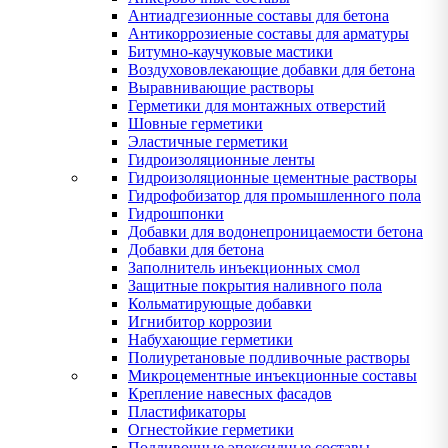
Антиадгезионные составы для бетона
Антикоррозиеные составы для арматуры
Битумно-каучуковые мастики
Воздухововлекающие добавки для бетона
Выравнивающие растворы
Герметики для монтажных отверстий
Шовные герметики
Эластичные герметики
Гидроизоляционные ленты
Гидроизоляционные цементные растворы
Гидрофобизатор для промышленного пола
Гидрошпонки
Добавки для водонепроницаемости бетона
Добавки для бетона
Заполнитель инъекционных смол
Защитные покрытия наливного пола
Кольматирующые добавки
Игнибитор коррозии
Набухающие герметики
Полиуретановые подливочные растворы
Микроцементные инъекционные составы
Крепление навесных фасадов
Пластификаторы
Огнестойкие герметики
Подливочные эпоксидные составы