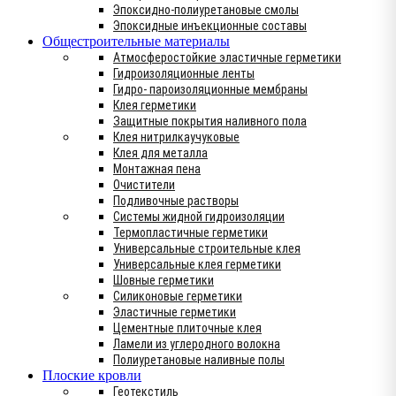
Эпоксидно-полиуретановые смолы
Эпоксидные инъекционные составы
Общестроительные материалы
Атмосферостойкие эластичные герметики
Гидроизоляционные ленты
Гидро- пароизоляционные мембраны
Клея герметики
Защитные покрытия наливного пола
Клея нитрилкаучуковые
Клея для металла
Монтажная пена
Очистители
Подливочные растворы
Системы жидной гидроизоляции
Термопластичные герметики
Универсальные строительные клея
Универсальные клея герметики
Шовные герметики
Силиконовые герметики
Эластичные герметики
Цементные плиточные клея
Ламели из углеродного волокна
Полиуретановые наливные полы
Плоские кровли
Геотекстиль