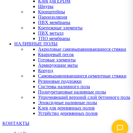
Клея для EPDM
Шнуры
Кронштейны
Пароизоляция
ПВХ мембраны
Крепежные элементы
ПВХ металл
ТПО мембраны
НАЛИВНЫЕ ПОЛЫ
Акриловые самовыравнивающиеся стяжки
Кварцевый песок
Готовые элементы
Армирующие маты
Корунд
Самовыравнивающиеся цементные стяжки
Резиновые подложки
Системы наливного пола
Полиуретановые наливные полы
Упрочняющий верхний слой бетонного пола
Эпоксидные наливные полы
Клея для деревянных полов
Устрйство деревянных полов
КОНТАКТЫ