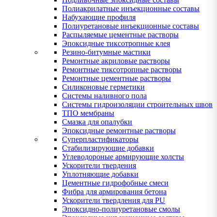
Полиакрилатные инъекционные составы
Набухающие профиля
Полиуретановые инъекционные составы
Распыляемые цементные растворы
Эпоксидные тиксотропные клея
Резино-битумные мастики
Ремонтные акриловые растворы
Ремонтные тиксотропные растворы
Ремонтные цементные растворы
Силиконовые герметики
Системы наливного пола
Системы гидроизоляции строительных швов
ТПО мембраны
Смазка для опалубки
Эпоксидные ремонтные растворы
Суперпластификаторы
Стабилизирующие добавки
Углеводороные армирующие холсты
Ускорители твердения
Уплотняющие добавки
Цементные гидрофобные смеси
Фибра для армирования бетона
Ускорители твердления для PU
Эпоксидно-полиуретановые смолы