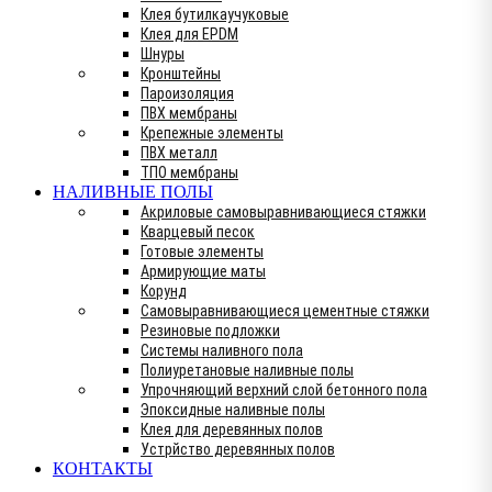
Клея бутилкаучуковые
Клея для EPDM
Шнуры
Кронштейны
Пароизоляция
ПВХ мембраны
Крепежные элементы
ПВХ металл
ТПО мембраны
НАЛИВНЫЕ ПОЛЫ
Акриловые самовыравнивающиеся стяжки
Кварцевый песок
Готовые элементы
Армирующие маты
Корунд
Самовыравнивающиеся цементные стяжки
Резиновые подложки
Системы наливного пола
Полиуретановые наливные полы
Упрочняющий верхний слой бетонного пола
Эпоксидные наливные полы
Клея для деревянных полов
Устрйство деревянных полов
КОНТАКТЫ