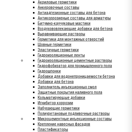
Акриловые герметики
Анкеровочные составы
Антиадгезионные составы для бетона
Антикоррозиеные составы для арматуры
Битумно-каучуковые мастики
Воздухововлекающие добавки для бетона
Выравнивающие растворы
Герметики для монтажных отверстий
Шовные герметики
Эластичные герметики
Гидроизоляционные ленты
Гидроизоляционные цементные растворы
Гидрофобизатор для промышленного пола
Гидрошпонки
Добавки для водонепроницаемости бетона
Добавки для бетона
Заполнитель инъекционных смол
Защитные покрытия наливного пола
Кольматирующые добавки
Игнибитор коррозии
Набухающие герметики
Полиуретановые подливочные растворы
Микроцементные инъекционные составы
Крепление навесных фасадов
Пластификаторы