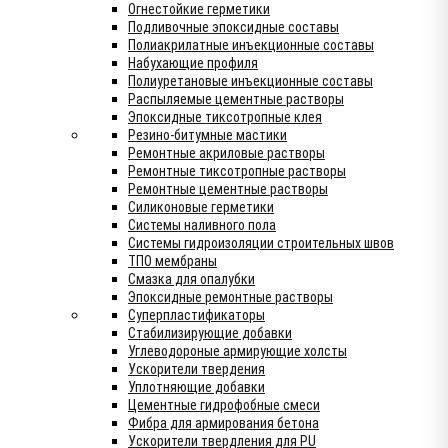
Огнестойкие герметики
Подливочные эпоксидные составы
Полиакрилатные инъекционные составы
Набухающие профиля
Полиуретановые инъекционные составы
Распыляемые цементные растворы
Эпоксидные тиксотропные клея
Резино-битумные мастики
Ремонтные акриловые растворы
Ремонтные тиксотропные растворы
Ремонтные цементные растворы
Силиконовые герметики
Системы наливного пола
Системы гидроизоляции строительных швов
ТПО мембраны
Смазка для опалубки
Эпоксидные ремонтные растворы
Суперпластификаторы
Стабилизирующие добавки
Углеводороные армирующие холсты
Ускорители твердения
Уплотняющие добавки
Цементные гидрофобные смеси
Фибра для армирования бетона
Ускорители твердления для PU