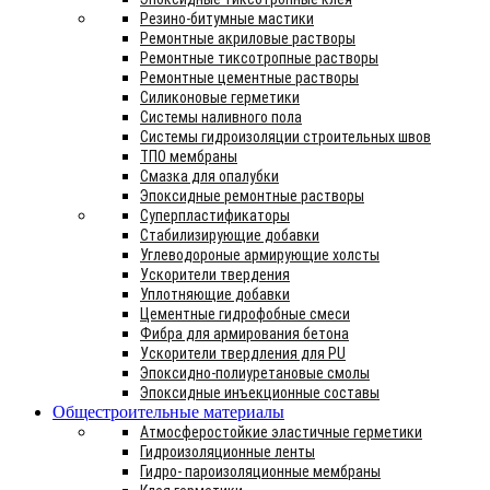
Резино-битумные мастики
Ремонтные акриловые растворы
Ремонтные тиксотропные растворы
Ремонтные цементные растворы
Силиконовые герметики
Системы наливного пола
Системы гидроизоляции строительных швов
ТПО мембраны
Смазка для опалубки
Эпоксидные ремонтные растворы
Суперпластификаторы
Стабилизирующие добавки
Углеводороные армирующие холсты
Ускорители твердения
Уплотняющие добавки
Цементные гидрофобные смеси
Фибра для армирования бетона
Ускорители твердления для PU
Эпоксидно-полиуретановые смолы
Эпоксидные инъекционные составы
Общестроительные материалы
Атмосферостойкие эластичные герметики
Гидроизоляционные ленты
Гидро- пароизоляционные мембраны