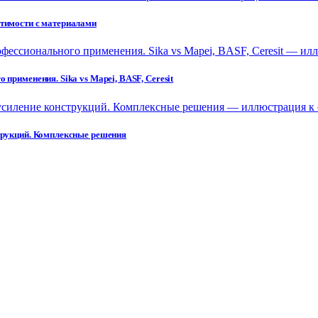
стимости с материалами
применения. Sika vs Mapei, BASF, Ceresit
струкций. Комплексные решения