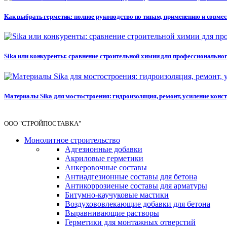
Как выбрать герметик: полное руководство по типам, применению и совме
Sika или конкуренты: сравнение строительной химии для профессионального 
Материалы Sika для мостостроения: гидроизоляция, ремонт, усиление кон
ООО "СТРОЙПОСТАВКА"
Монолитное строительство
Адгезионные добавки
Акриловые герметики
Анкеровочные составы
Антиадгезионные составы для бетона
Антикоррозиеные составы для арматуры
Битумно-каучуковые мастики
Воздухововлекающие добавки для бетона
Выравнивающие растворы
Герметики для монтажных отверстий