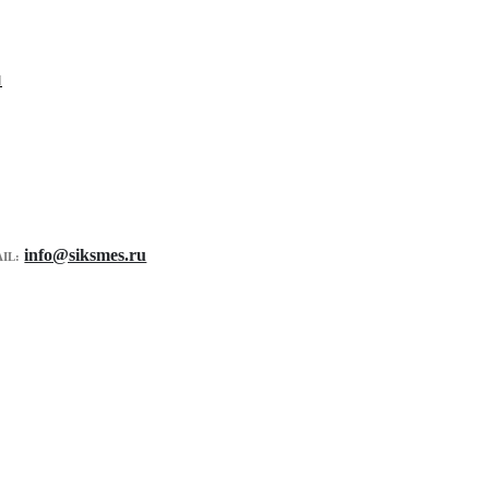
и
info@siksmes.ru
IL: