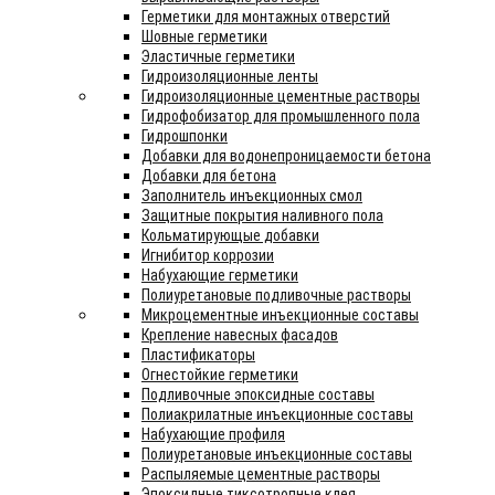
Герметики для монтажных отверстий
Шовные герметики
Эластичные герметики
Гидроизоляционные ленты
Гидроизоляционные цементные растворы
Гидрофобизатор для промышленного пола
Гидрошпонки
Добавки для водонепроницаемости бетона
Добавки для бетона
Заполнитель инъекционных смол
Защитные покрытия наливного пола
Кольматирующые добавки
Игнибитор коррозии
Набухающие герметики
Полиуретановые подливочные растворы
Микроцементные инъекционные составы
Крепление навесных фасадов
Пластификаторы
Огнестойкие герметики
Подливочные эпоксидные составы
Полиакрилатные инъекционные составы
Набухающие профиля
Полиуретановые инъекционные составы
Распыляемые цементные растворы
Эпоксидные тиксотропные клея