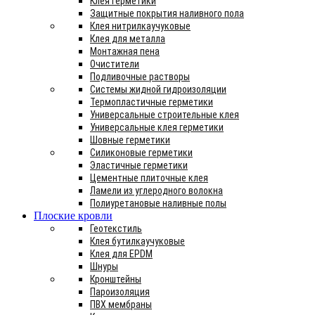
Клея герметики
Защитные покрытия наливного пола
Клея нитрилкаучуковые
Клея для металла
Монтажная пена
Очистители
Подливочные растворы
Системы жидной гидроизоляции
Термопластичные герметики
Универсальные строительные клея
Универсальные клея герметики
Шовные герметики
Силиконовые герметики
Эластичные герметики
Цементные плиточные клея
Ламели из углеродного волокна
Полиуретановые наливные полы
Плоские кровли
Геотекстиль
Клея бутилкаучуковые
Клея для EPDM
Шнуры
Кронштейны
Пароизоляция
ПВХ мембраны