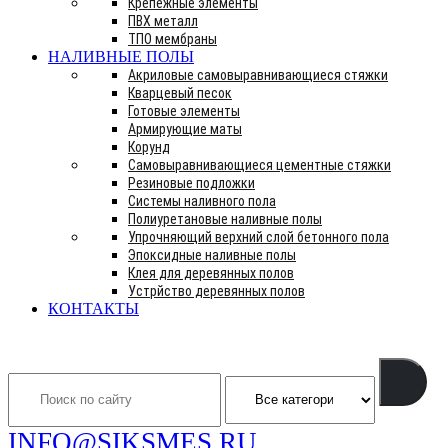
Крепежные элементы
ПВХ металл
ТПО мембраны
НАЛИВНЫЕ ПОЛЫ
Акриловые самовыравнивающиеся стяжки
Кварцевый песок
Готовые элементы
Армирующие маты
Корунд
Самовыравнивающиеся цементные стяжки
Резиновые подложки
Системы наливного пола
Полиуретановые наливные полы
Упрочняющий верхний слой бетонного пола
Эпоксидные наливные полы
Клея для деревянных полов
Устрйство деревянных полов
КОНТАКТЫ
Search
INFO@SIKSMES.RU