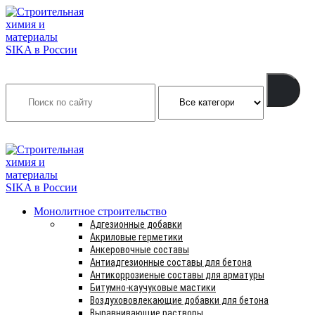
Search
INFO@SIKSMES.RU
Монолитное строительство
Адгезионные добавки
Акриловые герметики
Анкеровочные составы
Антиадгезионные составы для бетона
Антикоррозиеные составы для арматуры
Битумно-каучуковые мастики
Воздухововлекающие добавки для бетона
Выравнивающие растворы