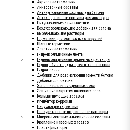
Акриловые герметики
Анкеровочные составы
Антиадгезионные составы для бетона
Антикоррозиеные составы для арматуры
Битумно-каучуковые мастики
Воздухововлекающие добавки для бетона
Выравнивающие растворы
Герметики для монтажных отверстий
Шовные герметики
Эластичные герметики
Гидроизоляционные ленты
Гидроизоляционные цементные растворы
Гидрофобизатор для промышленного пола
Гидрошпонки
Добавки для водонепроницаемости бетона
Добавки для бетона
Заполнитель инъекционных смол
Защитные покрытия наливного пола
Кольматирующые добавки
Игнибитор коррозии
Набухающие герметики
Полиуретановые подливочные растворы
Микроцементные инъекционные составы
Крепление навесных фасадов
Пластификаторы