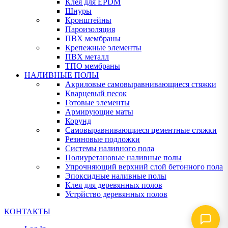
Клея для EPDM
Шнуры
Кронштейны
Пароизоляция
ПВХ мембраны
Крепежные элементы
ПВХ металл
ТПО мембраны
НАЛИВНЫЕ ПОЛЫ
Акриловые самовыравнивающиеся стяжки
Кварцевый песок
Готовые элементы
Армирующие маты
Корунд
Самовыравнивающиеся цементные стяжки
Резиновые подложки
Системы наливного пола
Полиуретановые наливные полы
Упрочняющий верхний слой бетонного пола
Эпоксидные наливные полы
Клея для деревянных полов
Устрйство деревянных полов
КОНТАКТЫ