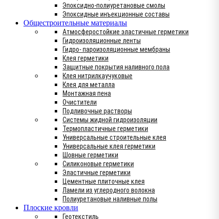
Эпоксидно-полиуретановые смолы
Эпоксидные инъекционные составы
Общестроительные материалы
Атмосферостойкие эластичные герметики
Гидроизоляционные ленты
Гидро- пароизоляционные мембраны
Клея герметики
Защитные покрытия наливного пола
Клея нитрилкаучуковые
Клея для металла
Монтажная пена
Очистители
Подливочные растворы
Системы жидной гидроизоляции
Термопластичные герметики
Универсальные строительные клея
Универсальные клея герметики
Шовные герметики
Силиконовые герметики
Эластичные герметики
Цементные плиточные клея
Ламели из углеродного волокна
Полиуретановые наливные полы
Плоские кровли
Геотекстиль