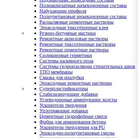
Полиакрилатные инъекционные составы
Набухающие профиля
Полиуретановые инъекционные составы
Распыляемые цементные растворы
Эпоксидные тиксотропные клея
Резино-битумные мастики
Ремонтные акриловые растворы
Ремонтные тиксотропные растворы
Ремонтные цементные растворы
Силиконовые герметики
Системы наливного пола
Системы гидроизоляции строительных швов
ТПО мембраны
Смазка для опалубки
Эпоксидные ремонтные растворы
Суперпластификаторы
Стабилизирующие добавки
Углеводороные армирующие холсты
Ускорители твердения
Уплотняющие добавки
Цементные гидрофобные смеси
Фибра для армирования бетона
Ускорители твердления для PU
Эпоксидно-полиуретановые смолы