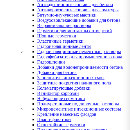
Антиадгезионные составы для бетона
Антикоррозиеные составы для арматуры
Битумно-каучуковые мастики
Воздухововлекающие добавки для бетона
Выравнивающие растворы
Герметики для монтажных отверстий
Шовные герметики
Эластичные герметики
Гидроизоляционные ленты
Гидроизоляционные цементные растворы
Гидрофобизатор для промышленного пола
Гидрошпонки
Добавки для водонепроницаемости бетона
Добавки для бетона
Заполнитель инъекционных смол
Защитные покрытия наливного пола
Кольматирующые добавки
Игнибитор коррозии
Набухающие герметики
Полиуретановые подливочные растворы
Микроцементные инъекционные составы
Крепление навесных фасадов
Пластификаторы
Огнестойкие герметики
Подливочные эпоксидные составы