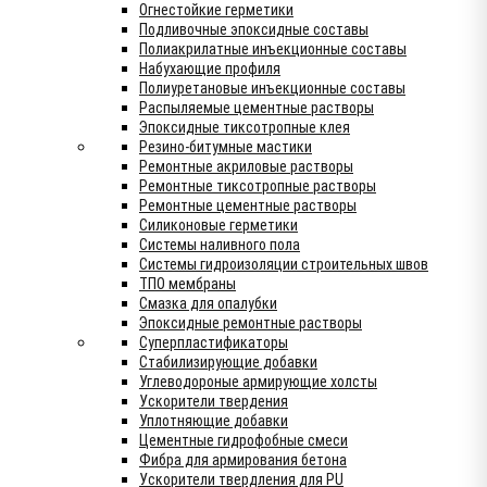
Огнестойкие герметики
Подливочные эпоксидные составы
Полиакрилатные инъекционные составы
Набухающие профиля
Полиуретановые инъекционные составы
Распыляемые цементные растворы
Эпоксидные тиксотропные клея
Резино-битумные мастики
Ремонтные акриловые растворы
Ремонтные тиксотропные растворы
Ремонтные цементные растворы
Силиконовые герметики
Системы наливного пола
Системы гидроизоляции строительных швов
ТПО мембраны
Смазка для опалубки
Эпоксидные ремонтные растворы
Суперпластификаторы
Стабилизирующие добавки
Углеводороные армирующие холсты
Ускорители твердения
Уплотняющие добавки
Цементные гидрофобные смеси
Фибра для армирования бетона
Ускорители твердления для PU