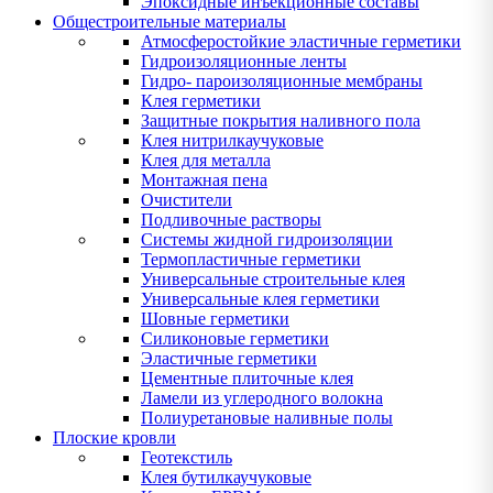
Эпоксидные инъекционные составы
Общестроительные материалы
Атмосферостойкие эластичные герметики
Гидроизоляционные ленты
Гидро- пароизоляционные мембраны
Клея герметики
Защитные покрытия наливного пола
Клея нитрилкаучуковые
Клея для металла
Монтажная пена
Очистители
Подливочные растворы
Системы жидной гидроизоляции
Термопластичные герметики
Универсальные строительные клея
Универсальные клея герметики
Шовные герметики
Силиконовые герметики
Эластичные герметики
Цементные плиточные клея
Ламели из углеродного волокна
Полиуретановые наливные полы
Плоские кровли
Геотекстиль
Клея бутилкаучуковые