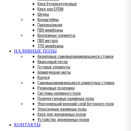
Клея бутилкаучуковые
Клея для EPDM
Шнуры
Кронштейны
Пароизоляция
ПВХ мембраны
Крепежные элементы
ПВХ металл
ТПО мембраны
НАЛИВНЫЕ ПОЛЫ
Акриловые самовыравнивающиеся стяжки
Кварцевый песок
Готовые элементы
Армирующие маты
Корунд
Самовыравнивающиеся цементные стяжки
Резиновые подложки
Системы наливного пола
Полиуретановые наливные полы
Упрочняющий верхний слой бетонного пола
Эпоксидные наливные полы
Клея для деревянных полов
Устрйство деревянных полов
КОНТАКТЫ