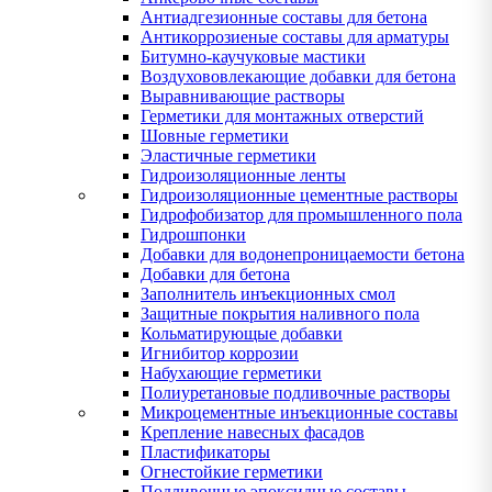
Антиадгезионные составы для бетона
Антикоррозиеные составы для арматуры
Битумно-каучуковые мастики
Воздухововлекающие добавки для бетона
Выравнивающие растворы
Герметики для монтажных отверстий
Шовные герметики
Эластичные герметики
Гидроизоляционные ленты
Гидроизоляционные цементные растворы
Гидрофобизатор для промышленного пола
Гидрошпонки
Добавки для водонепроницаемости бетона
Добавки для бетона
Заполнитель инъекционных смол
Защитные покрытия наливного пола
Кольматирующые добавки
Игнибитор коррозии
Набухающие герметики
Полиуретановые подливочные растворы
Микроцементные инъекционные составы
Крепление навесных фасадов
Пластификаторы
Огнестойкие герметики
Подливочные эпоксидные составы