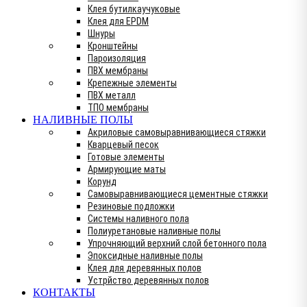
Клея бутилкаучуковые
Клея для EPDM
Шнуры
Кронштейны
Пароизоляция
ПВХ мембраны
Крепежные элементы
ПВХ металл
ТПО мембраны
НАЛИВНЫЕ ПОЛЫ
Акриловые самовыравнивающиеся стяжки
Кварцевый песок
Готовые элементы
Армирующие маты
Корунд
Самовыравнивающиеся цементные стяжки
Резиновые подложки
Системы наливного пола
Полиуретановые наливные полы
Упрочняющий верхний слой бетонного пола
Эпоксидные наливные полы
Клея для деревянных полов
Устрйство деревянных полов
КОНТАКТЫ