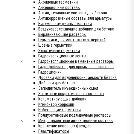
Акриловые герметики
Анкеровочные составы
Антиадгезионные составы для бетона
Антикоррозиеные составы для арматуры
Битумно-каучуковые мастики
Воздухововлекающие добавки для бетона
Выравнивающие растворы
Герметики для монтажных отверстий
Шовные герметики
Эластичные герметики
Гидроизоляционные ленты
Гидроизоляционные цементные растворы
Гидрофобизатор для промышленного пола
Гидрошпонки
Добавки для водонепроницаемости бетона
Добавки для бетона
Заполнитель инъекционных смол
Защитные покрытия наливного пола
Кольматирующые добавки
Игнибитор коррозии
Набухающие герметики
Полиуретановые подливочные растворы
Микроцементные инъекционные составы
Крепление навесных фасадов
Пластификаторы