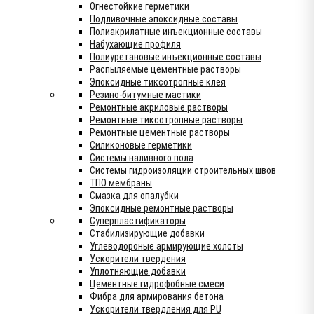
Огнестойкие герметики
Подливочные эпоксидные составы
Полиакрилатные инъекционные составы
Набухающие профиля
Полиуретановые инъекционные составы
Распыляемые цементные растворы
Эпоксидные тиксотропные клея
Резино-битумные мастики
Ремонтные акриловые растворы
Ремонтные тиксотропные растворы
Ремонтные цементные растворы
Силиконовые герметики
Системы наливного пола
Системы гидроизоляции строительных швов
ТПО мембраны
Смазка для опалубки
Эпоксидные ремонтные растворы
Суперпластификаторы
Стабилизирующие добавки
Углеводороные армирующие холсты
Ускорители твердения
Уплотняющие добавки
Цементные гидрофобные смеси
Фибра для армирования бетона
Ускорители твердления для PU