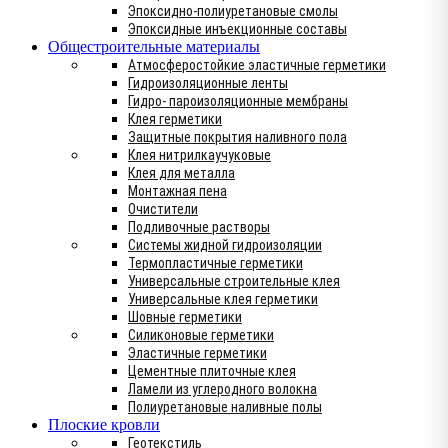
Эпоксидно-полиуретановые смолы
Эпоксидные инъекционные составы
Общестроительные материалы
Атмосферостойкие эластичные герметики
Гидроизоляционные ленты
Гидро- пароизоляционные мембраны
Клея герметики
Защитные покрытия наливного пола
Клея нитрилкаучуковые
Клея для металла
Монтажная пена
Очистители
Подливочные растворы
Системы жидной гидроизоляции
Термопластичные герметики
Универсальные строительные клея
Универсальные клея герметики
Шовные герметики
Силиконовые герметики
Эластичные герметики
Цементные плиточные клея
Ламели из углеродного волокна
Полиуретановые наливные полы
Плоские кровли
Геотекстиль