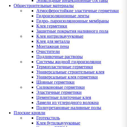
Эпоксидные инъекционные составы
Общестроительные материалы
Атмосферостойкие эластичные герметики
Гидроизоляционные ленты
Гидро- пароизоляционные мембраны
Клея герметики
Защитные покрытия наливного пола
Клея нитрилкаучуковые
Клея для металла
Монтажная пена
Очистители
Подливочные растворы
Системы жидной гидроизоляции
Термопластичные герметики
Универсальные строительные клея
Универсальные клея герметики
Шовные герметики
Силиконовые герметики
Эластичные герметики
Цементные плиточные клея
Ламели из углеродного волокна
Полиуретановые наливные полы
Плоские кровли
Геотекстиль
Клея бутилкаучуковые