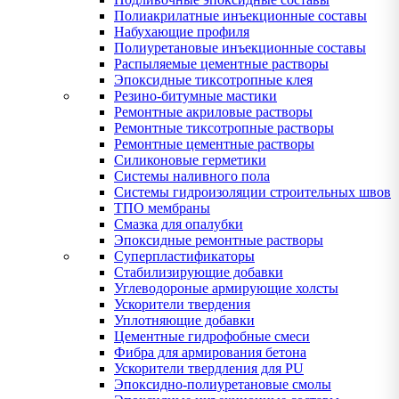
Полиакрилатные инъекционные составы
Набухающие профиля
Полиуретановые инъекционные составы
Распыляемые цементные растворы
Эпоксидные тиксотропные клея
Резино-битумные мастики
Ремонтные акриловые растворы
Ремонтные тиксотропные растворы
Ремонтные цементные растворы
Силиконовые герметики
Системы наливного пола
Системы гидроизоляции строительных швов
ТПО мембраны
Смазка для опалубки
Эпоксидные ремонтные растворы
Суперпластификаторы
Стабилизирующие добавки
Углеводороные армирующие холсты
Ускорители твердения
Уплотняющие добавки
Цементные гидрофобные смеси
Фибра для армирования бетона
Ускорители твердления для PU
Эпоксидно-полиуретановые смолы