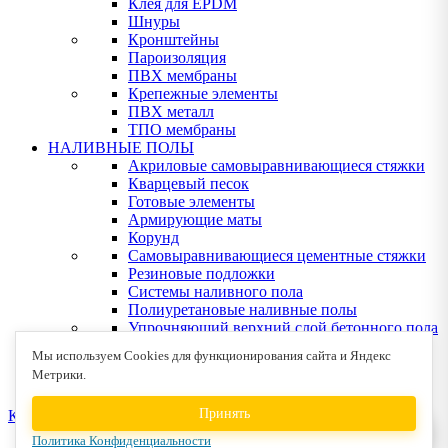
Клея для EPDM
Шнуры
Кронштейны
Пароизоляция
ПВХ мембраны
Крепежные элементы
ПВХ металл
ТПО мембраны
НАЛИВНЫЕ ПОЛЫ
Акриловые самовыравнивающиеся стяжки
Кварцевый песок
Готовые элементы
Армирующие маты
Корунд
Самовыравнивающиеся цементные стяжки
Резиновые подложки
Системы наливного пола
Полиуретановые наливные полы
Упрочняющий верхний слой бетонного пола
Эпоксидные наливные полы
Мы используем Cookies для функционирования сайта и Яндекс
Клея для деревянных полов
Метрики.
Устрйство деревянных полов
Принять
КОНТАКТЫ
Политика Конфиденциальности