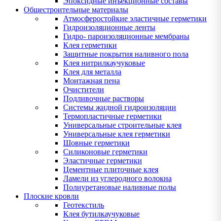
Эпоксидные инъекционные составы
Общестроительные материалы
Атмосферостойкие эластичные герметики
Гидроизоляционные ленты
Гидро- пароизоляционные мембраны
Клея герметики
Защитные покрытия наливного пола
Клея нитрилкаучуковые
Клея для металла
Монтажная пена
Очистители
Подливочные растворы
Системы жидной гидроизоляции
Термопластичные герметики
Универсальные строительные клея
Универсальные клея герметики
Шовные герметики
Силиконовые герметики
Эластичные герметики
Цементные плиточные клея
Ламели из углеродного волокна
Полиуретановые наливные полы
Плоские кровли
Геотекстиль
Клея бутилкаучуковые