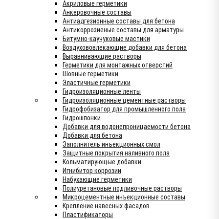
Акриловые герметики
Анкеровочные составы
Антиадгезионные составы для бетона
Антикоррозиеные составы для арматуры
Битумно-каучуковые мастики
Воздухововлекающие добавки для бетона
Выравнивающие растворы
Герметики для монтажных отверстий
Шовные герметики
Эластичные герметики
Гидроизоляционные ленты
Гидроизоляционные цементные растворы
Гидрофобизатор для промышленного пола
Гидрошпонки
Добавки для водонепроницаемости бетона
Добавки для бетона
Заполнитель инъекционных смол
Защитные покрытия наливного пола
Кольматирующые добавки
Игнибитор коррозии
Набухающие герметики
Полиуретановые подливочные растворы
Микроцементные инъекционные составы
Крепление навесных фасадов
Пластификаторы