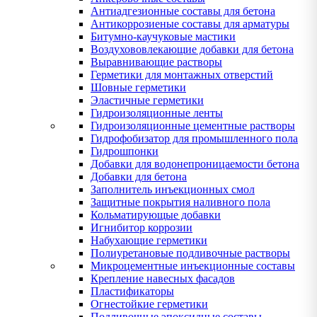
Антиадгезионные составы для бетона
Антикоррозиеные составы для арматуры
Битумно-каучуковые мастики
Воздухововлекающие добавки для бетона
Выравнивающие растворы
Герметики для монтажных отверстий
Шовные герметики
Эластичные герметики
Гидроизоляционные ленты
Гидроизоляционные цементные растворы
Гидрофобизатор для промышленного пола
Гидрошпонки
Добавки для водонепроницаемости бетона
Добавки для бетона
Заполнитель инъекционных смол
Защитные покрытия наливного пола
Кольматирующые добавки
Игнибитор коррозии
Набухающие герметики
Полиуретановые подливочные растворы
Микроцементные инъекционные составы
Крепление навесных фасадов
Пластификаторы
Огнестойкие герметики
Подливочные эпоксидные составы