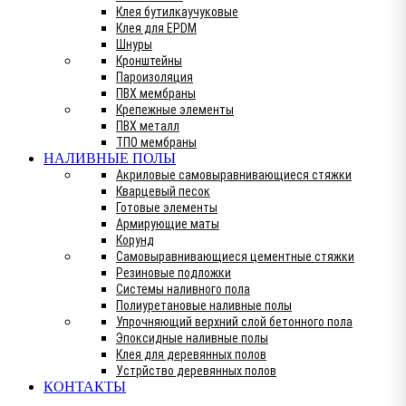
Клея бутилкаучуковые
Клея для EPDM
Шнуры
Кронштейны
Пароизоляция
ПВХ мембраны
Крепежные элементы
ПВХ металл
ТПО мембраны
НАЛИВНЫЕ ПОЛЫ
Акриловые самовыравнивающиеся стяжки
Кварцевый песок
Готовые элементы
Армирующие маты
Корунд
Самовыравнивающиеся цементные стяжки
Резиновые подложки
Системы наливного пола
Полиуретановые наливные полы
Упрочняющий верхний слой бетонного пола
Эпоксидные наливные полы
Клея для деревянных полов
Устрйство деревянных полов
КОНТАКТЫ