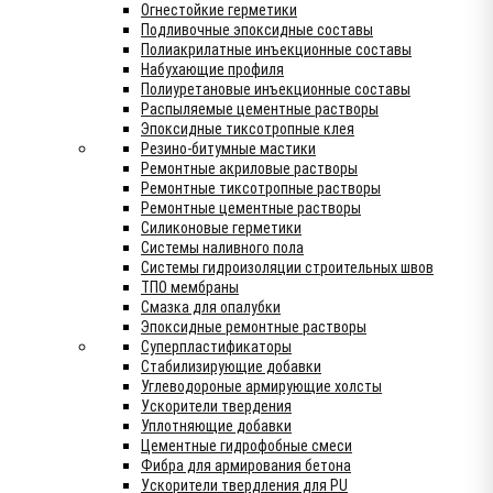
Огнестойкие герметики
Подливочные эпоксидные составы
Полиакрилатные инъекционные составы
Набухающие профиля
Полиуретановые инъекционные составы
Распыляемые цементные растворы
Эпоксидные тиксотропные клея
Резино-битумные мастики
Ремонтные акриловые растворы
Ремонтные тиксотропные растворы
Ремонтные цементные растворы
Силиконовые герметики
Системы наливного пола
Системы гидроизоляции строительных швов
ТПО мембраны
Смазка для опалубки
Эпоксидные ремонтные растворы
Суперпластификаторы
Стабилизирующие добавки
Углеводороные армирующие холсты
Ускорители твердения
Уплотняющие добавки
Цементные гидрофобные смеси
Фибра для армирования бетона
Ускорители твердления для PU