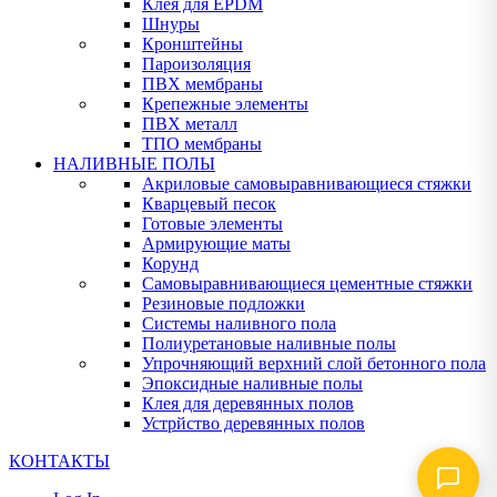
Клея для EPDM
Шнуры
Кронштейны
Пароизоляция
ПВХ мембраны
Крепежные элементы
ПВХ металл
ТПО мембраны
НАЛИВНЫЕ ПОЛЫ
Акриловые самовыравнивающиеся стяжки
Кварцевый песок
Готовые элементы
Армирующие маты
Корунд
Самовыравнивающиеся цементные стяжки
Резиновые подложки
Системы наливного пола
Полиуретановые наливные полы
Упрочняющий верхний слой бетонного пола
Эпоксидные наливные полы
Клея для деревянных полов
Устрйство деревянных полов
КОНТАКТЫ