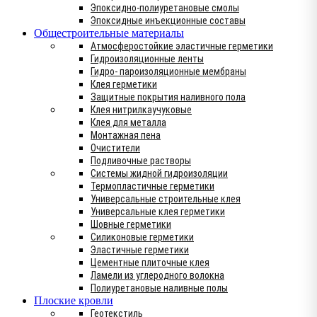
Эпоксидно-полиуретановые смолы
Эпоксидные инъекционные составы
Общестроительные материалы
Атмосферостойкие эластичные герметики
Гидроизоляционные ленты
Гидро- пароизоляционные мембраны
Клея герметики
Защитные покрытия наливного пола
Клея нитрилкаучуковые
Клея для металла
Монтажная пена
Очистители
Подливочные растворы
Системы жидной гидроизоляции
Термопластичные герметики
Универсальные строительные клея
Универсальные клея герметики
Шовные герметики
Силиконовые герметики
Эластичные герметики
Цементные плиточные клея
Ламели из углеродного волокна
Полиуретановые наливные полы
Плоские кровли
Геотекстиль