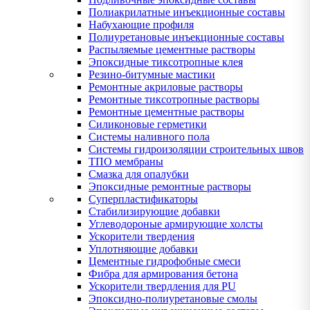
Полиакрилатные инъекционные составы
Набухающие профиля
Полиуретановые инъекционные составы
Распыляемые цементные растворы
Эпоксидные тиксотропные клея
Резино-битумные мастики
Ремонтные акриловые растворы
Ремонтные тиксотропные растворы
Ремонтные цементные растворы
Силиконовые герметики
Системы наливного пола
Системы гидроизоляции строительных швов
ТПО мембраны
Смазка для опалубки
Эпоксидные ремонтные растворы
Суперпластификаторы
Стабилизирующие добавки
Углеводороные армирующие холсты
Ускорители твердения
Уплотняющие добавки
Цементные гидрофобные смеси
Фибра для армирования бетона
Ускорители твердления для PU
Эпоксидно-полиуретановые смолы