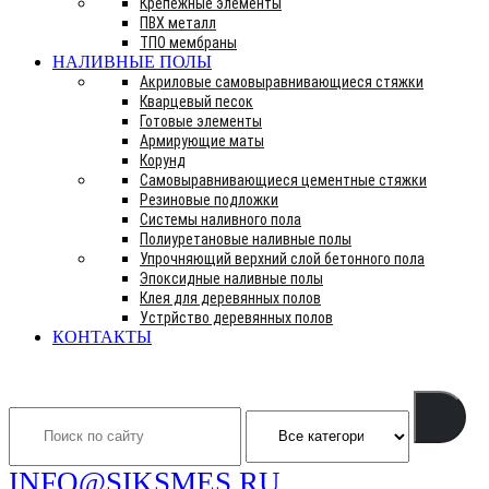
Крепежные элементы
ПВХ металл
ТПО мембраны
НАЛИВНЫЕ ПОЛЫ
Акриловые самовыравнивающиеся стяжки
Кварцевый песок
Готовые элементы
Армирующие маты
Корунд
Самовыравнивающиеся цементные стяжки
Резиновые подложки
Системы наливного пола
Полиуретановые наливные полы
Упрочняющий верхний слой бетонного пола
Эпоксидные наливные полы
Клея для деревянных полов
Устрйство деревянных полов
КОНТАКТЫ
Search
INFO@SIKSMES.RU