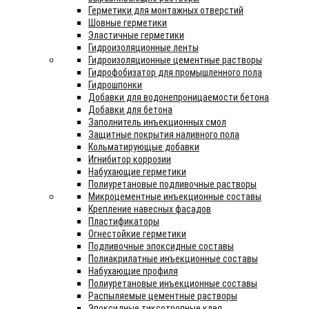
Герметики для монтажных отверстий
Шовные герметики
Эластичные герметики
Гидроизоляционные ленты
Гидроизоляционные цементные растворы
Гидрофобизатор для промышленного пола
Гидрошпонки
Добавки для водонепроницаемости бетона
Добавки для бетона
Заполнитель инъекционных смол
Защитные покрытия наливного пола
Кольматирующые добавки
Игнибитор коррозии
Набухающие герметики
Полиуретановые подливочные растворы
Микроцементные инъекционные составы
Крепление навесных фасадов
Пластификаторы
Огнестойкие герметики
Подливочные эпоксидные составы
Полиакрилатные инъекционные составы
Набухающие профиля
Полиуретановые инъекционные составы
Распыляемые цементные растворы
Эпоксидные тиксотропные клея