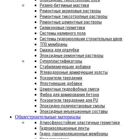
Резино-битумные мастики
Ремонтные акриловые растворы
Ремонтные тиксотропные растворы
Ремонтные цементные растворы
Силиконовые герметики
Системы наливного пола
Системы гидроизоляции строительных швов
ТПО мембраны
Смазка для опалубки
Эпоксидные ремонтные растворы
Суперпластификаторы
Стабилизирующие добавки
Углеводороные армирующие холсты
Ускорители твердения
Уплотняющие добавки
Цементные гидрофобные смеси
Фибра для армирования бетона
Ускорители твердления для PU
Эпоксидно-полиуретановые смолы
Эпоксидные инъекционные составы
Общестроительные материалы
Атмосферостойкие эластичные герметики
Гидроизоляционные ленты
Гидро- пароизоляционные мембраны