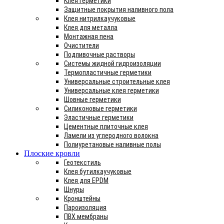
Клея герметики
Защитные покрытия наливного пола
Клея нитрилкаучуковые
Клея для металла
Монтажная пена
Очистители
Подливочные растворы
Системы жидной гидроизоляции
Термопластичные герметики
Универсальные строительные клея
Универсальные клея герметики
Шовные герметики
Силиконовые герметики
Эластичные герметики
Цементные плиточные клея
Ламели из углеродного волокна
Полиуретановые наливные полы
Плоские кровли
Геотекстиль
Клея бутилкаучуковые
Клея для EPDM
Шнуры
Кронштейны
Пароизоляция
ПВХ мембраны