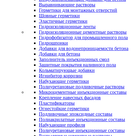
Выравнивающие растворы
Герметики для монтажных отверстий
Шовные герметики
Эластичные герметики
Гидроизоляционные ленты
Гидроизоляционные цементные растворы
Гидрофобизатор для промышленного пола
Гидрошпонки
Добавки для водонепроницаемости бетона
Добавки для бетона
Заполнитель инъекционных смол
Защитные покрытия наливного пола
Кольматирующые добавки
Игнибитор коррозии
Набухающие герметики
Полиуретановые подливочные растворы
Микроцементные инъекционные составы
Крепление навесных фасадов
Пластификаторы
Огнестойкие герметики
Подливочные эпоксидные составы
Полиакрилатные инъекционные составы
Набухающие профиля
Полиуретановые инъекционные составы
Распыляемые цементные растворы