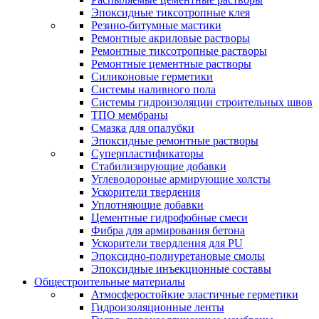
Эпоксидные тиксотропные клея
Резино-битумные мастики
Ремонтные акриловые растворы
Ремонтные тиксотропные растворы
Ремонтные цементные растворы
Силиконовые герметики
Системы наливного пола
Системы гидроизоляции строительных швов
ТПО мембраны
Смазка для опалубки
Эпоксидные ремонтные растворы
Суперпластификаторы
Стабилизирующие добавки
Углеводороные армирующие холсты
Ускорители твердения
Уплотняющие добавки
Цементные гидрофобные смеси
Фибра для армирования бетона
Ускорители твердления для PU
Эпоксидно-полиуретановые смолы
Эпоксидные инъекционные составы
Общестроительные материалы
Атмосферостойкие эластичные герметики
Гидроизоляционные ленты