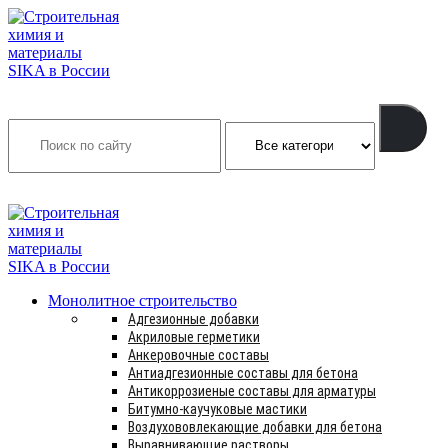
Search
INFO@SIKSMES.RU
Монолитное строительство
Адгезионные добавки
Акриловые герметики
Анкеровочные составы
Антиадгезионные составы для бетона
Антикоррозиеные составы для арматуры
Битумно-каучуковые мастики
Воздухововлекающие добавки для бетона
Выравнивающие растворы