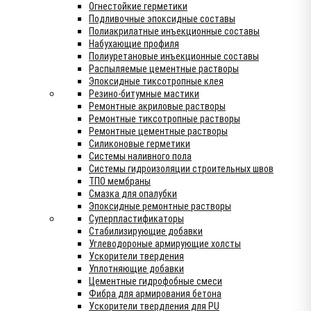
Огнестойкие герметики
Подливочные эпоксидные составы
Полиакрилатные инъекционные составы
Набухающие профиля
Полиуретановые инъекционные составы
Распыляемые цементные растворы
Эпоксидные тиксотропные клея
Резино-битумные мастики
Ремонтные акриловые растворы
Ремонтные тиксотропные растворы
Ремонтные цементные растворы
Силиконовые герметики
Системы наливного пола
Системы гидроизоляции строительных швов
ТПО мембраны
Смазка для опалубки
Эпоксидные ремонтные растворы
Суперпластификаторы
Стабилизирующие добавки
Углеводороные армирующие холсты
Ускорители твердения
Уплотняющие добавки
Цементные гидрофобные смеси
Фибра для армирования бетона
Ускорители твердления для PU