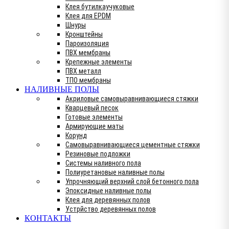
Клея бутилкаучуковые
Клея для EPDM
Шнуры
Кронштейны
Пароизоляция
ПВХ мембраны
Крепежные элементы
ПВХ металл
ТПО мембраны
НАЛИВНЫЕ ПОЛЫ
Акриловые самовыравнивающиеся стяжки
Кварцевый песок
Готовые элементы
Армирующие маты
Корунд
Самовыравнивающиеся цементные стяжки
Резиновые подложки
Системы наливного пола
Полиуретановые наливные полы
Упрочняющий верхний слой бетонного пола
Эпоксидные наливные полы
Клея для деревянных полов
Устрйство деревянных полов
КОНТАКТЫ