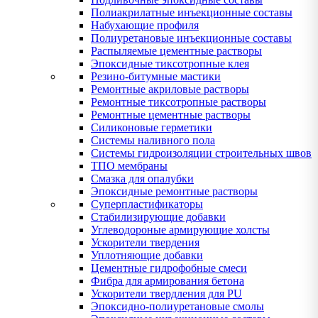
Полиакрилатные инъекционные составы
Набухающие профиля
Полиуретановые инъекционные составы
Распыляемые цементные растворы
Эпоксидные тиксотропные клея
Резино-битумные мастики
Ремонтные акриловые растворы
Ремонтные тиксотропные растворы
Ремонтные цементные растворы
Силиконовые герметики
Системы наливного пола
Системы гидроизоляции строительных швов
ТПО мембраны
Смазка для опалубки
Эпоксидные ремонтные растворы
Суперпластификаторы
Стабилизирующие добавки
Углеводороные армирующие холсты
Ускорители твердения
Уплотняющие добавки
Цементные гидрофобные смеси
Фибра для армирования бетона
Ускорители твердления для PU
Эпоксидно-полиуретановые смолы