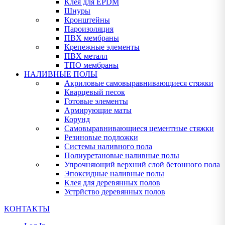
Клея для EPDM
Шнуры
Кронштейны
Пароизоляция
ПВХ мембраны
Крепежные элементы
ПВХ металл
ТПО мембраны
НАЛИВНЫЕ ПОЛЫ
Акриловые самовыравнивающиеся стяжки
Кварцевый песок
Готовые элементы
Армирующие маты
Корунд
Самовыравнивающиеся цементные стяжки
Резиновые подложки
Системы наливного пола
Полиуретановые наливные полы
Упрочняющий верхний слой бетонного пола
Эпоксидные наливные полы
Клея для деревянных полов
Устрйство деревянных полов
КОНТАКТЫ