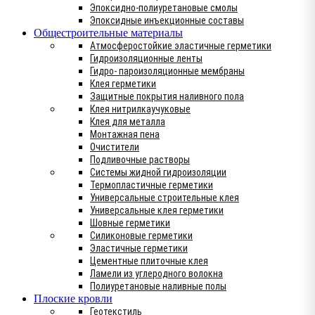
Эпоксидно-полиуретановые смолы
Эпоксидные инъекционные составы
Общестроительные материалы
Атмосферостойкие эластичные герметики
Гидроизоляционные ленты
Гидро- пароизоляционные мембраны
Клея герметики
Защитные покрытия наливного пола
Клея нитрилкаучуковые
Клея для металла
Монтажная пена
Очистители
Подливочные растворы
Системы жидной гидроизоляции
Термопластичные герметики
Универсальные строительные клея
Универсальные клея герметики
Шовные герметики
Силиконовые герметики
Эластичные герметики
Цементные плиточные клея
Ламели из углеродного волокна
Полиуретановые наливные полы
Плоские кровли
Геотекстиль