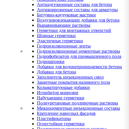
Антиадгезионные составы для бетона
Антикоррозиеные составы для арматуры
Битумно-каучуковые мастики
Воздухововлекающие добавки для бетона
Выравнивающие растворы
Герметики для монтажных отверстий
Шовные герметики
Эластичные герметики
Гидроизоляционные ленты
Гидроизоляционные цементные растворы
Гидрофобизатор для промышленного пола
Гидрошпонки
Добавки для водонепроницаемости бетона
Добавки для бетона
Заполнитель инъекционных смол
Защитные покрытия наливного пола
Кольматирующые добавки
Игнибитор коррозии
Набухающие герметики
Полиуретановые подливочные растворы
Микроцементные инъекционные составы
Крепление навесных фасадов
Пластификаторы
Огнестойкие герметики
Подливочные эпоксидные составы