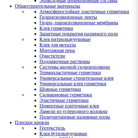
Эпоксидные инъекционные составы
Общестроительные материалы
Атмосферостойкие эластичные герметики
Гидроизоляционные ленты
Гидро- пароизоляционные мембраны
Клея герметики
Защитные покрытия наливного пола
Клея нитрилкаучуковые
Клея для металла
Монтажная пена
Очистители
Подливочные растворы
Системы жидной гидроизоляции
Термопластичные герметики
Универсальные строительные клея
Универсальные клея герметики
Шовные герметики
Силиконовые герметики
Эластичные герметики
Цементные плиточные клея
Ламели из углеродного волокна
Полиуретановые наливные полы
Плоские кровли
Геотекстиль
Клея бутилкаучуковые