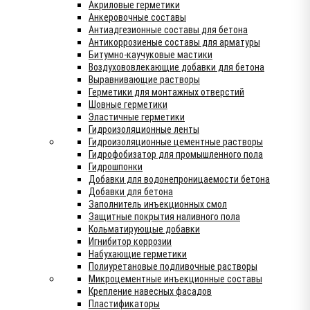
Акриловые герметики
Анкеровочные составы
Антиадгезионные составы для бетона
Антикоррозиеные составы для арматуры
Битумно-каучуковые мастики
Воздухововлекающие добавки для бетона
Выравнивающие растворы
Герметики для монтажных отверстий
Шовные герметики
Эластичные герметики
Гидроизоляционные ленты
Гидроизоляционные цементные растворы
Гидрофобизатор для промышленного пола
Гидрошпонки
Добавки для водонепроницаемости бетона
Добавки для бетона
Заполнитель инъекционных смол
Защитные покрытия наливного пола
Кольматирующые добавки
Игнибитор коррозии
Набухающие герметики
Полиуретановые подливочные растворы
Микроцементные инъекционные составы
Крепление навесных фасадов
Пластификаторы