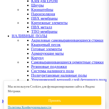
Клея для EPDM
Шнуры
Кронштейны
Пароизоляция
ПВХ мембраны
Крепежные элементы
ПВХ металл
ТПО мембраны
НАЛИВНЫЕ ПОЛЫ
Акриловые самовыравнивающиеся стяжки
Кварцевый песок
Готовые элементы
Армирующие маты
Корунд
Самовыравнивающиеся цементные стяжки
Резиновые подложки
Системы наливного пола
Полиуретановые наливные полы
Упрочняющий верхний слой бетонного пола
Эпоксидные наливные полы
Мы используем Cookies для функционирования сайта и Яндекс
Клея для деревянных полов
Метрики.
Устрйство деревянных полов
Принять
КОНТАКТЫ
Политика Конфиденциальности