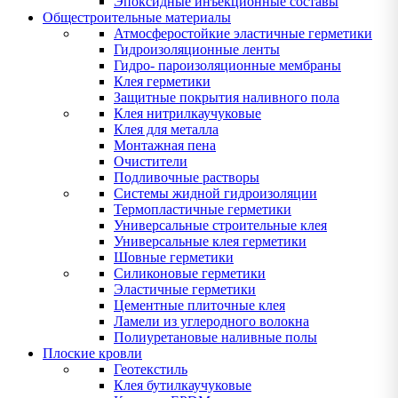
Эпоксидные инъекционные составы
Общестроительные материалы
Атмосферостойкие эластичные герметики
Гидроизоляционные ленты
Гидро- пароизоляционные мембраны
Клея герметики
Защитные покрытия наливного пола
Клея нитрилкаучуковые
Клея для металла
Монтажная пена
Очистители
Подливочные растворы
Системы жидной гидроизоляции
Термопластичные герметики
Универсальные строительные клея
Универсальные клея герметики
Шовные герметики
Силиконовые герметики
Эластичные герметики
Цементные плиточные клея
Ламели из углеродного волокна
Полиуретановые наливные полы
Плоские кровли
Геотекстиль
Клея бутилкаучуковые