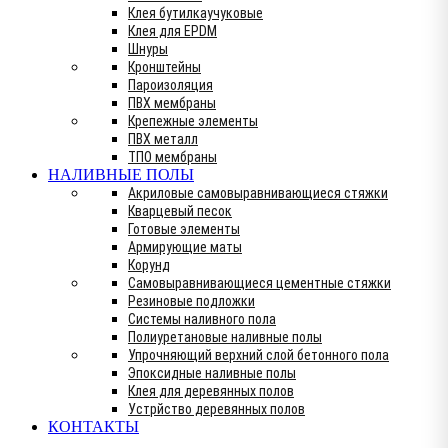
Клея бутилкаучуковые
Клея для EPDM
Шнуры
Кронштейны
Пароизоляция
ПВХ мембраны
Крепежные элементы
ПВХ металл
ТПО мембраны
НАЛИВНЫЕ ПОЛЫ
Акриловые самовыравнивающиеся стяжки
Кварцевый песок
Готовые элементы
Армирующие маты
Корунд
Самовыравнивающиеся цементные стяжки
Резиновые подложки
Системы наливного пола
Полиуретановые наливные полы
Упрочняющий верхний слой бетонного пола
Эпоксидные наливные полы
Клея для деревянных полов
Устрйство деревянных полов
КОНТАКТЫ