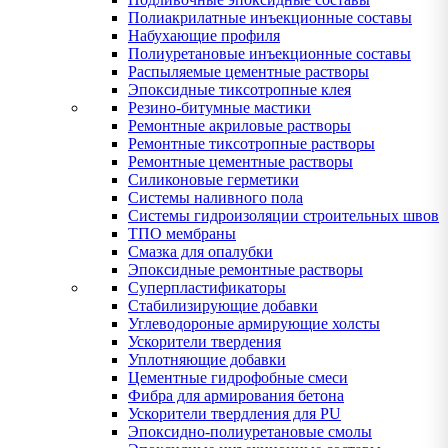
Полиакрилатные инъекционные составы
Набухающие профиля
Полиуретановые инъекционные составы
Распыляемые цементные растворы
Эпоксидные тиксотропные клея
Резино-битумные мастики
Ремонтные акриловые растворы
Ремонтные тиксотропные растворы
Ремонтные цементные растворы
Силиконовые герметики
Системы наливного пола
Системы гидроизоляции строительных швов
ТПО мембраны
Смазка для опалубки
Эпоксидные ремонтные растворы
Суперпластификаторы
Стабилизирующие добавки
Углеводороные армирующие холсты
Ускорители твердения
Уплотняющие добавки
Цементные гидрофобные смеси
Фибра для армирования бетона
Ускорители твердления для PU
Эпоксидно-полиуретановые смолы