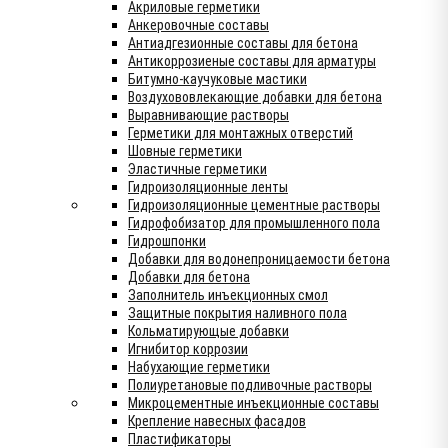
Акриловые герметики
Анкеровочные составы
Антиадгезионные составы для бетона
Антикоррозиеные составы для арматуры
Битумно-каучуковые мастики
Воздухововлекающие добавки для бетона
Выравнивающие растворы
Герметики для монтажных отверстий
Шовные герметики
Эластичные герметики
Гидроизоляционные ленты
Гидроизоляционные цементные растворы
Гидрофобизатор для промышленного пола
Гидрошпонки
Добавки для водонепроницаемости бетона
Добавки для бетона
Заполнитель инъекционных смол
Защитные покрытия наливного пола
Кольматирующые добавки
Игнибитор коррозии
Набухающие герметики
Полиуретановые подливочные растворы
Микроцементные инъекционные составы
Крепление навесных фасадов
Пластификаторы