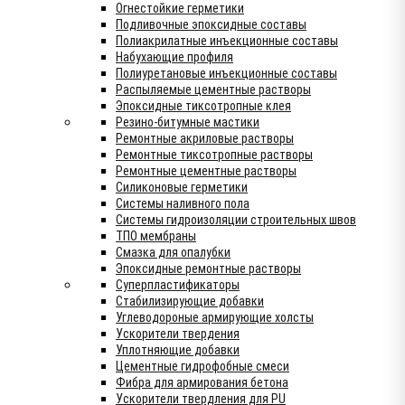
Огнестойкие герметики
Подливочные эпоксидные составы
Полиакрилатные инъекционные составы
Набухающие профиля
Полиуретановые инъекционные составы
Распыляемые цементные растворы
Эпоксидные тиксотропные клея
Резино-битумные мастики
Ремонтные акриловые растворы
Ремонтные тиксотропные растворы
Ремонтные цементные растворы
Силиконовые герметики
Системы наливного пола
Системы гидроизоляции строительных швов
ТПО мембраны
Смазка для опалубки
Эпоксидные ремонтные растворы
Суперпластификаторы
Стабилизирующие добавки
Углеводороные армирующие холсты
Ускорители твердения
Уплотняющие добавки
Цементные гидрофобные смеси
Фибра для армирования бетона
Ускорители твердления для PU