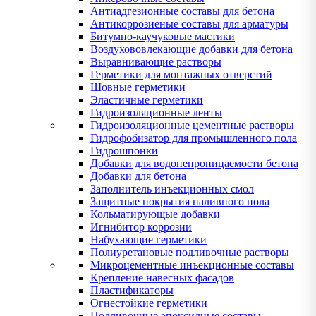
Антиадгезионные составы для бетона
Антикоррозиеные составы для арматуры
Битумно-каучуковые мастики
Воздухововлекающие добавки для бетона
Выравнивающие растворы
Герметики для монтажных отверстий
Шовные герметики
Эластичные герметики
Гидроизоляционные ленты
Гидроизоляционные цементные растворы
Гидрофобизатор для промышленного пола
Гидрошпонки
Добавки для водонепроницаемости бетона
Добавки для бетона
Заполнитель инъекционных смол
Защитные покрытия наливного пола
Кольматирующые добавки
Игнибитор коррозии
Набухающие герметики
Полиуретановые подливочные растворы
Микроцементные инъекционные составы
Крепление навесных фасадов
Пластификаторы
Огнестойкие герметики
Подливочные эпоксидные составы