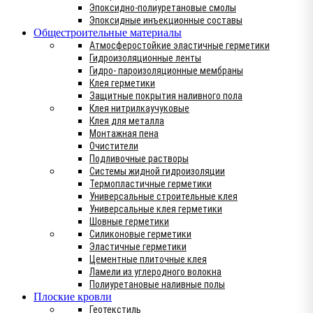
Эпоксидно-полиуретановые смолы
Эпоксидные инъекционные составы
Общестроительные материалы
Атмосферостойкие эластичные герметики
Гидроизоляционные ленты
Гидро- пароизоляционные мембраны
Клея герметики
Защитные покрытия наливного пола
Клея нитрилкаучуковые
Клея для металла
Монтажная пена
Очистители
Подливочные растворы
Системы жидной гидроизоляции
Термопластичные герметики
Универсальные строительные клея
Универсальные клея герметики
Шовные герметики
Силиконовые герметики
Эластичные герметики
Цементные плиточные клея
Ламели из углеродного волокна
Полиуретановые наливные полы
Плоские кровли
Геотекстиль