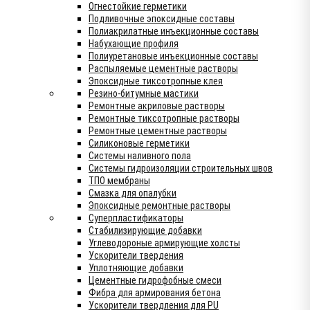
Огнестойкие герметики
Подливочные эпоксидные составы
Полиакрилатные инъекционные составы
Набухающие профиля
Полиуретановые инъекционные составы
Распыляемые цементные растворы
Эпоксидные тиксотропные клея
Резино-битумные мастики
Ремонтные акриловые растворы
Ремонтные тиксотропные растворы
Ремонтные цементные растворы
Силиконовые герметики
Системы наливного пола
Системы гидроизоляции строительных швов
ТПО мембраны
Смазка для опалубки
Эпоксидные ремонтные растворы
Суперпластификаторы
Стабилизирующие добавки
Углеводороные армирующие холсты
Ускорители твердения
Уплотняющие добавки
Цементные гидрофобные смеси
Фибра для армирования бетона
Ускорители твердления для PU