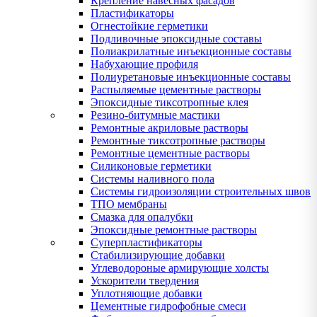
Крепление навесных фасадов
Пластификаторы
Огнестойкие герметики
Подливочные эпоксидные составы
Полиакрилатные инъекционные составы
Набухающие профиля
Полиуретановые инъекционные составы
Распыляемые цементные растворы
Эпоксидные тиксотропные клея
Резино-битумные мастики
Ремонтные акриловые растворы
Ремонтные тиксотропные растворы
Ремонтные цементные растворы
Силиконовые герметики
Системы наливного пола
Системы гидроизоляции строительных швов
ТПО мембраны
Смазка для опалубки
Эпоксидные ремонтные растворы
Суперпластификаторы
Стабилизирующие добавки
Углеводороные армирующие холсты
Ускорители твердения
Уплотняющие добавки
Цементные гидрофобные смеси