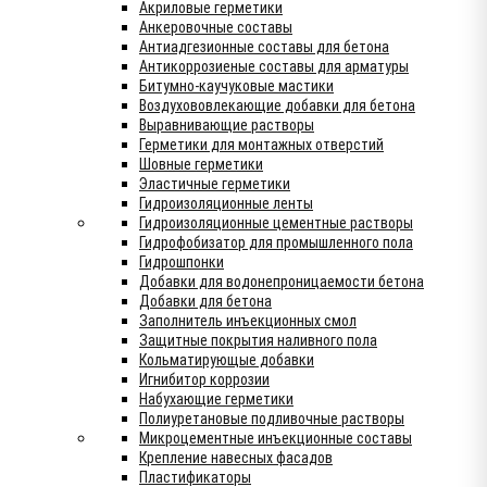
Акриловые герметики
Анкеровочные составы
Антиадгезионные составы для бетона
Антикоррозиеные составы для арматуры
Битумно-каучуковые мастики
Воздухововлекающие добавки для бетона
Выравнивающие растворы
Герметики для монтажных отверстий
Шовные герметики
Эластичные герметики
Гидроизоляционные ленты
Гидроизоляционные цементные растворы
Гидрофобизатор для промышленного пола
Гидрошпонки
Добавки для водонепроницаемости бетона
Добавки для бетона
Заполнитель инъекционных смол
Защитные покрытия наливного пола
Кольматирующые добавки
Игнибитор коррозии
Набухающие герметики
Полиуретановые подливочные растворы
Микроцементные инъекционные составы
Крепление навесных фасадов
Пластификаторы