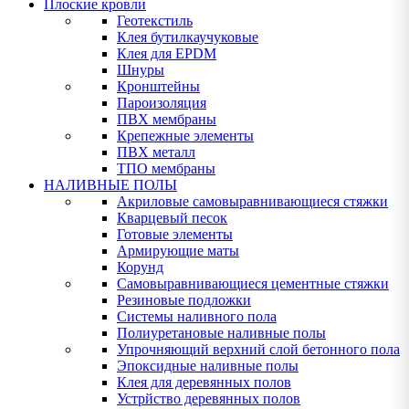
Плоские кровли
Геотекстиль
Клея бутилкаучуковые
Клея для EPDM
Шнуры
Кронштейны
Пароизоляция
ПВХ мембраны
Крепежные элементы
ПВХ металл
ТПО мембраны
НАЛИВНЫЕ ПОЛЫ
Акриловые самовыравнивающиеся стяжки
Кварцевый песок
Готовые элементы
Армирующие маты
Корунд
Самовыравнивающиеся цементные стяжки
Резиновые подложки
Системы наливного пола
Полиуретановые наливные полы
Упрочняющий верхний слой бетонного пола
Эпоксидные наливные полы
Клея для деревянных полов
Устрйство деревянных полов