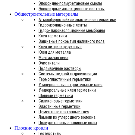
Эпоксидно-полиуретановые смолы
Эпоксидные инъекционные составы
Общестроительные материалы
Атмосферостойкие эластичные герметики
Гидроизоляционные ленты
Гидро- пароизоляционные мембраны
Клея герметики
Защитные покрытия наливного пола
Клея нитрилкаучуковые
Клея для металла
Монтажная пена
Очистители
Подливочные растворы
Системы жидной гидроизоляции
Термопластичные герметики
Универсальные строительные клея
Универсальные клея герметики
Шовные герметики
Силиконовые герметики
Эластичные герметики
Цементные плиточные клея
Ламели из углеродного волокна
Полиуретановые наливные полы
Плоские кровли
Геотекстиль