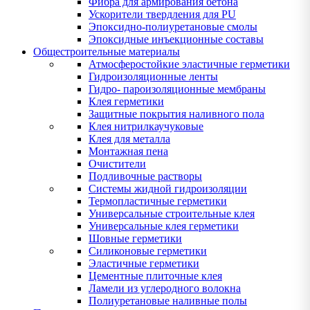
Фибра для армирования бетона
Ускорители твердления для PU
Эпоксидно-полиуретановые смолы
Эпоксидные инъекционные составы
Общестроительные материалы
Атмосферостойкие эластичные герметики
Гидроизоляционные ленты
Гидро- пароизоляционные мембраны
Клея герметики
Защитные покрытия наливного пола
Клея нитрилкаучуковые
Клея для металла
Монтажная пена
Очистители
Подливочные растворы
Системы жидной гидроизоляции
Термопластичные герметики
Универсальные строительные клея
Универсальные клея герметики
Шовные герметики
Силиконовые герметики
Эластичные герметики
Цементные плиточные клея
Ламели из углеродного волокна
Полиуретановые наливные полы