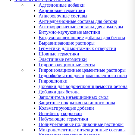
Адгезионные добавки
Акриловые герметики
Анкеровочные составы
Антиадгезионные составы для бетона
Антикоррозиеные составы для арматуры
Битумно-каучуковые мастики
Воздухововлекающие добавки для бетона
Выравнивающие растворы
Герметики для монтажных отверстий
Шовные герметики
Эластичные герметики
Гидроизоляционные ленты
Гидроизоляционные цементные растворы
Гидрофобизатор для промышленного пола
Гидрошпонки
Добавки для водонепроницаемости бетона
Добавки для бетона
Заполнитель инъекционных смол
Защитные покрытия наливного пола
Кольматирующые добавки
Игнибитор коррозии
Набухающие герметики
Полиуретановые подливочные растворы
Микроцементные инъекционные составы