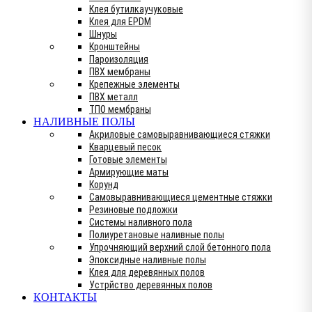
Клея бутилкаучуковые
Клея для EPDM
Шнуры
Кронштейны
Пароизоляция
ПВХ мембраны
Крепежные элементы
ПВХ металл
ТПО мембраны
НАЛИВНЫЕ ПОЛЫ
Акриловые самовыравнивающиеся стяжки
Кварцевый песок
Готовые элементы
Армирующие маты
Корунд
Самовыравнивающиеся цементные стяжки
Резиновые подложки
Системы наливного пола
Полиуретановые наливные полы
Упрочняющий верхний слой бетонного пола
Эпоксидные наливные полы
Клея для деревянных полов
Устрйство деревянных полов
КОНТАКТЫ