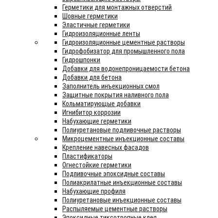
Герметики для монтажных отверстий
Шовные герметики
Эластичные герметики
Гидроизоляционные ленты
Гидроизоляционные цементные растворы
Гидрофобизатор для промышленного пола
Гидрошпонки
Добавки для водонепроницаемости бетона
Добавки для бетона
Заполнитель инъекционных смол
Защитные покрытия наливного пола
Кольматирующые добавки
Игнибитор коррозии
Набухающие герметики
Полиуретановые подливочные растворы
Микроцементные инъекционные составы
Крепление навесных фасадов
Пластификаторы
Огнестойкие герметики
Подливочные эпоксидные составы
Полиакрилатные инъекционные составы
Набухающие профиля
Полиуретановые инъекционные составы
Распыляемые цементные растворы
Эпоксидные тиксотропные клея