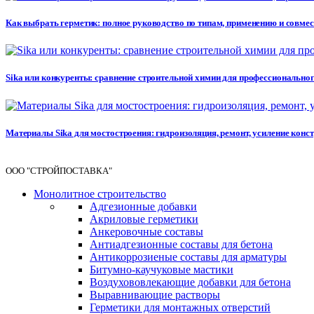
Как выбрать герметик: полное руководство по типам, применению и совме
Sika или конкуренты: сравнение строительной химии для профессионального 
Материалы Sika для мостостроения: гидроизоляция, ремонт, усиление кон
ООО "СТРОЙПОСТАВКА"
Монолитное строительство
Адгезионные добавки
Акриловые герметики
Анкеровочные составы
Антиадгезионные составы для бетона
Антикоррозиеные составы для арматуры
Битумно-каучуковые мастики
Воздухововлекающие добавки для бетона
Выравнивающие растворы
Герметики для монтажных отверстий