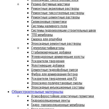
Резино-битумные мастики
Ремонтные акриловые растворы
Ремонтные тиксотропные растворы
Ремонтные цементные растворы
Силиконовые герметики
Системы наливного пола
Системы гидроизоляции строительных швов
ТПО мембраны
Смазка для опалубки
Эпоксидные ремонтные растворы
Суперпластификаторы
Стабилизирующие добавки
Углеводороные армирующие холсты
Ускорители твердения
Уплотняющие добавки
Цементные гидрофобные смеси
Фибра для армирования бетона
Ускорители твердления для PU
Эпоксидно-полиуретановые смолы
Эпоксидные инъекционные составы
Общестроительные материалы
Атмосферостойкие эластичные герметики
Гидроизоляционные ленты
Гидро- пароизоляционные мембраны