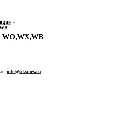
яции
,WB
 + WO,WX,WB
info@siksmes.ru
IL: