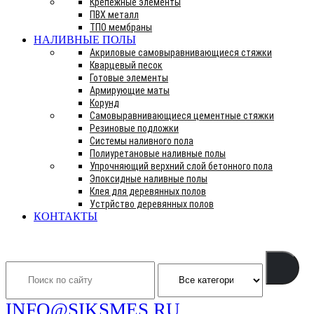
Крепежные элементы
ПВХ металл
ТПО мембраны
НАЛИВНЫЕ ПОЛЫ
Акриловые самовыравнивающиеся стяжки
Кварцевый песок
Готовые элементы
Армирующие маты
Корунд
Самовыравнивающиеся цементные стяжки
Резиновые подложки
Системы наливного пола
Полиуретановые наливные полы
Упрочняющий верхний слой бетонного пола
Эпоксидные наливные полы
Клея для деревянных полов
Устрйство деревянных полов
КОНТАКТЫ
Search
INFO@SIKSMES.RU