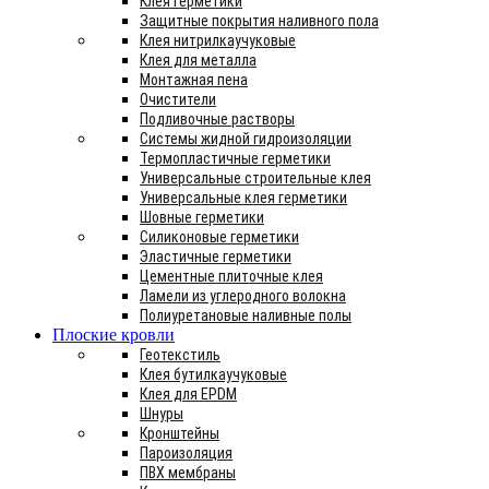
Клея герметики
Защитные покрытия наливного пола
Клея нитрилкаучуковые
Клея для металла
Монтажная пена
Очистители
Подливочные растворы
Системы жидной гидроизоляции
Термопластичные герметики
Универсальные строительные клея
Универсальные клея герметики
Шовные герметики
Силиконовые герметики
Эластичные герметики
Цементные плиточные клея
Ламели из углеродного волокна
Полиуретановые наливные полы
Плоские кровли
Геотекстиль
Клея бутилкаучуковые
Клея для EPDM
Шнуры
Кронштейны
Пароизоляция
ПВХ мембраны