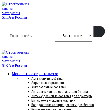
Search
INFO@SIKSMES.RU
Монолитное строительство
Адгезионные добавки
Акриловые герметики
Анкеровочные составы
Антиадгезионные составы для бетона
Антикоррозиеные составы для арматуры
Битумно-каучуковые мастики
Воздухововлекающие добавки для бетона
Выравнивающие растворы