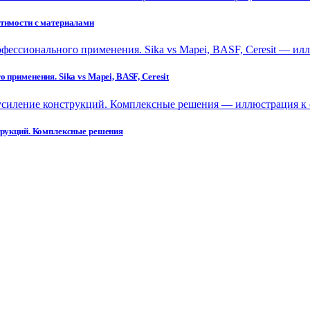
стимости с материалами
применения. Sika vs Mapei, BASF, Ceresit
струкций. Комплексные решения