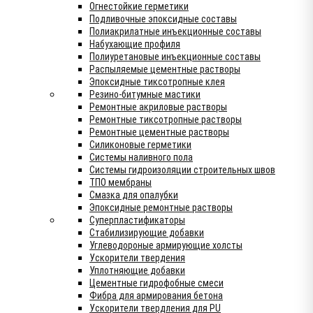
Огнестойкие герметики
Подливочные эпоксидные составы
Полиакрилатные инъекционные составы
Набухающие профиля
Полиуретановые инъекционные составы
Распыляемые цементные растворы
Эпоксидные тиксотропные клея
Резино-битумные мастики
Ремонтные акриловые растворы
Ремонтные тиксотропные растворы
Ремонтные цементные растворы
Силиконовые герметики
Системы наливного пола
Системы гидроизоляции строительных швов
ТПО мембраны
Смазка для опалубки
Эпоксидные ремонтные растворы
Суперпластификаторы
Стабилизирующие добавки
Углеводороные армирующие холсты
Ускорители твердения
Уплотняющие добавки
Цементные гидрофобные смеси
Фибра для армирования бетона
Ускорители твердления для PU