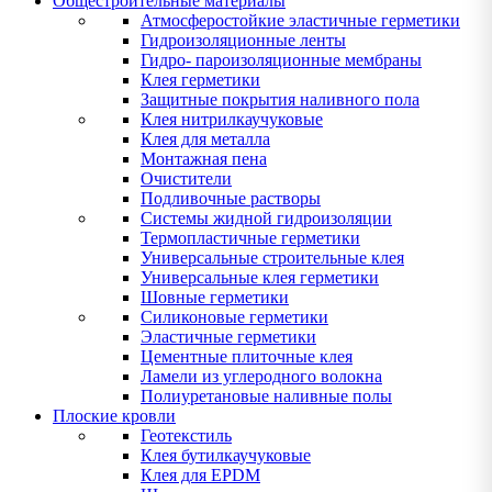
Общестроительные материалы
Атмосферостойкие эластичные герметики
Гидроизоляционные ленты
Гидро- пароизоляционные мембраны
Клея герметики
Защитные покрытия наливного пола
Клея нитрилкаучуковые
Клея для металла
Монтажная пена
Очистители
Подливочные растворы
Системы жидной гидроизоляции
Термопластичные герметики
Универсальные строительные клея
Универсальные клея герметики
Шовные герметики
Силиконовые герметики
Эластичные герметики
Цементные плиточные клея
Ламели из углеродного волокна
Полиуретановые наливные полы
Плоские кровли
Геотекстиль
Клея бутилкаучуковые
Клея для EPDM