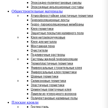
Эпоксидно-полиуретановые смолы
Эпоксидные инъекционные составы
Общестроительные материалы
Атмосферостойкие эластичные герметики
Гидроизоляционные ленты
Гидро- пароизоляционные мембраны
Клея герметики
Защитные покрытия наливного пола
Клея нитрилкаучуковые
Клея для металла
Монтажная пена
Очистители
Подливочные растворы
Системы жидной гидроизоляции
Термопластичные герметики
Универсальные строительные клея
Универсальные клея герметики
Шовные герметики
Силиконовые герметики
Эластичные герметики
Цементные плиточные клея
Ламели из углеродного волокна
Полиуретановые наливные полы
Плоские кровли
Геотекстиль