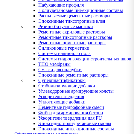
Набухающие профиля
Полиуретановые инъекционные составы
Распыляемые цементные растворы
Эпоксидные тиксотропные клея
Резино-битумные мастики
Ремонтные акриловые растворы
Ремонтные тиксотропные растворы
Ремонтные цементные растворы
Силиконовые герметики
Системы наливного пола
Системы гидроизоляции строительных швов
ТПО мембраны
Смазка для опалубки
Эпоксидные ремонтные растворы
Суперпластификаторы
Стабилизирующие добавки
Углеводороные армирующие холсты
Ускорители твердения
Уплотняющие добавки
Цементные гидрофобные смеси
Фибра для армирования бетона
Ускорители твердления для PU
Эпоксидно-полиуретановые смолы
Эпоксидные инъекционные составы