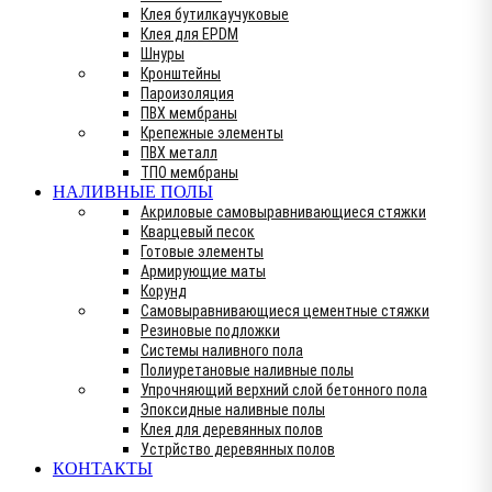
Клея бутилкаучуковые
Клея для EPDM
Шнуры
Кронштейны
Пароизоляция
ПВХ мембраны
Крепежные элементы
ПВХ металл
ТПО мембраны
НАЛИВНЫЕ ПОЛЫ
Акриловые самовыравнивающиеся стяжки
Кварцевый песок
Готовые элементы
Армирующие маты
Корунд
Самовыравнивающиеся цементные стяжки
Резиновые подложки
Системы наливного пола
Полиуретановые наливные полы
Упрочняющий верхний слой бетонного пола
Эпоксидные наливные полы
Клея для деревянных полов
Устрйство деревянных полов
КОНТАКТЫ