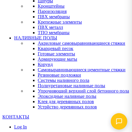
Шнуры
Кронштейны
Пароизоляция
ПВХ мембраны
Крепежные элементы
ПВХ металл
ТПО мембраны
НАЛИВНЫЕ ПОЛЫ
Акриловые самовыравнивающиеся стяжки
Кварцевый песок
Готовые элементы
Армирующие маты
Корунд
Самовыравнивающиеся цементные стяжки
Резиновые подложки
Системы наливного пола
Полиуретановые наливные полы
Упрочняющий верхний слой бетонного пола
Эпоксидные наливные полы
Клея для деревянных полов
Устрйство деревянных полов
КОНТАКТЫ
Log In