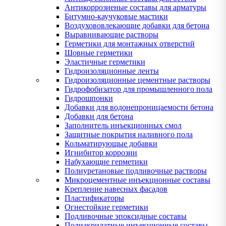
Антикоррозиеные составы для арматуры
Битумно-каучуковые мастики
Воздухововлекающие добавки для бетона
Выравнивающие растворы
Герметики для монтажных отверстий
Шовные герметики
Эластичные герметики
Гидроизоляционные ленты
Гидроизоляционные цементные растворы
Гидрофобизатор для промышленного пола
Гидрошпонки
Добавки для водонепроницаемости бетона
Добавки для бетона
Заполнитель инъекционных смол
Защитные покрытия наливного пола
Кольматирующые добавки
Игнибитор коррозии
Набухающие герметики
Полиуретановые подливочные растворы
Микроцементные инъекционные составы
Крепление навесных фасадов
Пластификаторы
Огнестойкие герметики
Подливочные эпоксидные составы
Полиакрилатные инъекционные составы