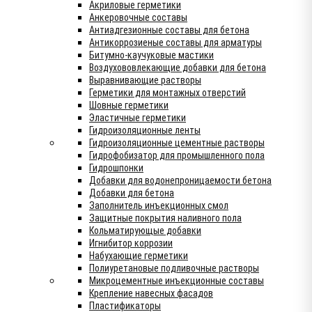
Акриловые герметики
Анкеровочные составы
Антиадгезионные составы для бетона
Антикоррозиеные составы для арматуры
Битумно-каучуковые мастики
Воздухововлекающие добавки для бетона
Выравнивающие растворы
Герметики для монтажных отверстий
Шовные герметики
Эластичные герметики
Гидроизоляционные ленты
Гидроизоляционные цементные растворы
Гидрофобизатор для промышленного пола
Гидрошпонки
Добавки для водонепроницаемости бетона
Добавки для бетона
Заполнитель инъекционных смол
Защитные покрытия наливного пола
Кольматирующые добавки
Игнибитор коррозии
Набухающие герметики
Полиуретановые подливочные растворы
Микроцементные инъекционные составы
Крепление навесных фасадов
Пластификаторы