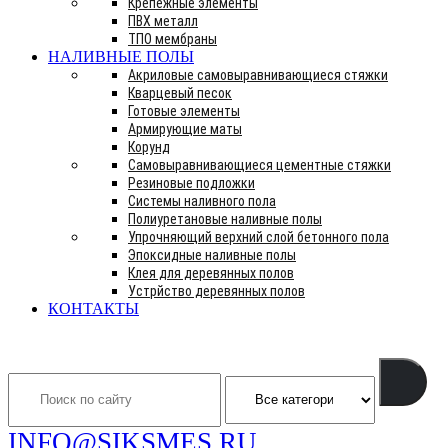
Крепежные элементы
ПВХ металл
ТПО мембраны
НАЛИВНЫЕ ПОЛЫ
Акриловые самовыравнивающиеся стяжки
Кварцевый песок
Готовые элементы
Армирующие маты
Корунд
Самовыравнивающиеся цементные стяжки
Резиновые подложки
Системы наливного пола
Полиуретановые наливные полы
Упрочняющий верхний слой бетонного пола
Эпоксидные наливные полы
Клея для деревянных полов
Устрйство деревянных полов
КОНТАКТЫ
Search
INFO@SIKSMES.RU