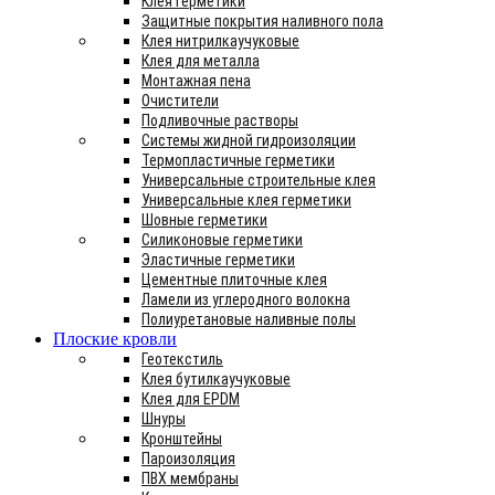
Клея герметики
Защитные покрытия наливного пола
Клея нитрилкаучуковые
Клея для металла
Монтажная пена
Очистители
Подливочные растворы
Системы жидной гидроизоляции
Термопластичные герметики
Универсальные строительные клея
Универсальные клея герметики
Шовные герметики
Силиконовые герметики
Эластичные герметики
Цементные плиточные клея
Ламели из углеродного волокна
Полиуретановые наливные полы
Плоские кровли
Геотекстиль
Клея бутилкаучуковые
Клея для EPDM
Шнуры
Кронштейны
Пароизоляция
ПВХ мембраны