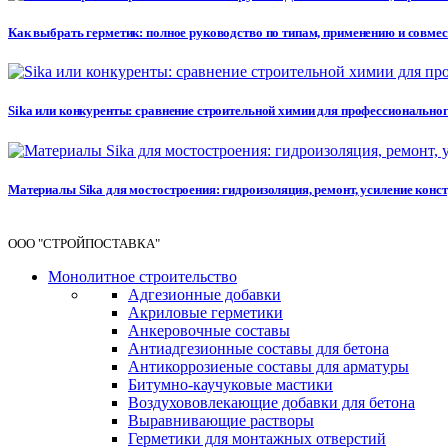
Как выбрать герметик: полное руководство по типам, применению и совме
Sika или конкуренты: сравнение строительной химии для профессионального 
Материалы Sika для мостостроения: гидроизоляция, ремонт, усиление кон
ООО "СТРОЙПОСТАВКА"
Монолитное строительство
Адгезионные добавки
Акриловые герметики
Анкеровочные составы
Антиадгезионные составы для бетона
Антикоррозиеные составы для арматуры
Битумно-каучуковые мастики
Воздухововлекающие добавки для бетона
Выравнивающие растворы
Герметики для монтажных отверстий