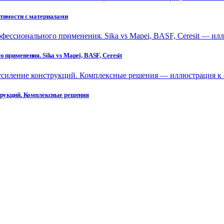
стимости с материалами
применения. Sika vs Mapei, BASF, Ceresit
струкций. Комплексные решения