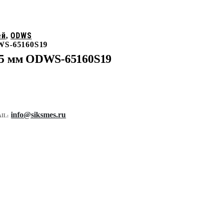
ей
ODWS
,
WS-65160S19
,5 мм ODWS-65160S19
info@siksmes.ru
IL: