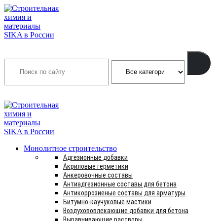
Search
INFO@SIKSMES.RU
Монолитное строительство
Адгезионные добавки
Акриловые герметики
Анкеровочные составы
Антиадгезионные составы для бетона
Антикоррозиеные составы для арматуры
Битумно-каучуковые мастики
Воздухововлекающие добавки для бетона
Выравнивающие растворы