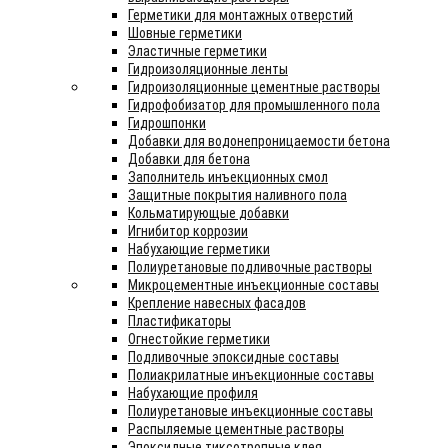
Герметики для монтажных отверстий
Шовные герметики
Эластичные герметики
Гидроизоляционные ленты
Гидроизоляционные цементные растворы
Гидрофобизатор для промышленного пола
Гидрошпонки
Добавки для водонепроницаемости бетона
Добавки для бетона
Заполнитель инъекционных смол
Защитные покрытия наливного пола
Кольматирующые добавки
Игнибитор коррозии
Набухающие герметики
Полиуретановые подливочные растворы
Микроцементные инъекционные составы
Крепление навесных фасадов
Пластификаторы
Огнестойкие герметики
Подливочные эпоксидные составы
Полиакрилатные инъекционные составы
Набухающие профиля
Полиуретановые инъекционные составы
Распыляемые цементные растворы
Эпоксидные тиксотропные клея