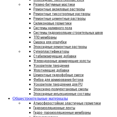
Резино-битумные мастики
Ремонтные акриловые растворы
Ремонтные тиксотропные растворы
Ремонтные цементные растворы
Силиконовые герметики
Системы наливного пола
Системы гидроизоляции строительных швов
ТПО мембраны
Смазка для опалубки
Эпоксидные ремонтные растворы
Суперпластификаторы
Стабилизирующие добавки
Углеводороные армирующие холсты
Ускорители твердения
Уплотняющие добавки
Цементные гидрофобные смеси
Фибра для армирования бетона
Ускорители твердления для PU
Эпоксидно-полиуретановые смолы
Эпоксидные инъекционные составы
Общестроительные материалы
Атмосферостойкие эластичные герметики
Гидроизоляционные ленты
Гидро- пароизоляционные мембраны