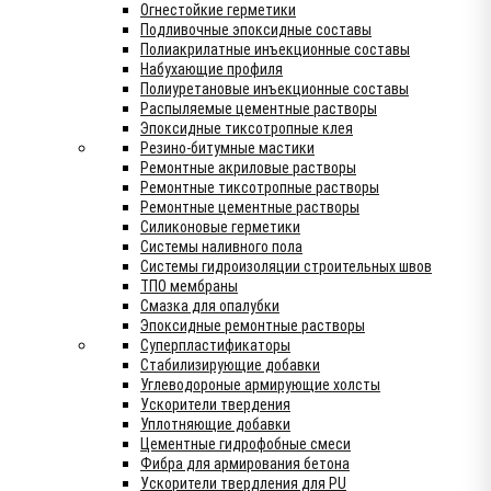
Огнестойкие герметики
Подливочные эпоксидные составы
Полиакрилатные инъекционные составы
Набухающие профиля
Полиуретановые инъекционные составы
Распыляемые цементные растворы
Эпоксидные тиксотропные клея
Резино-битумные мастики
Ремонтные акриловые растворы
Ремонтные тиксотропные растворы
Ремонтные цементные растворы
Силиконовые герметики
Системы наливного пола
Системы гидроизоляции строительных швов
ТПО мембраны
Смазка для опалубки
Эпоксидные ремонтные растворы
Суперпластификаторы
Стабилизирующие добавки
Углеводороные армирующие холсты
Ускорители твердения
Уплотняющие добавки
Цементные гидрофобные смеси
Фибра для армирования бетона
Ускорители твердления для PU