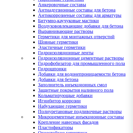
Анкеровочные составы
Антиадгезионные составы для бетона
Антикоррозиеные составы для арматуры
Битумно-каучуковые мастики
Воздухововлекающие добавки для бетона
Выравнивающие растворы
Герметики для монтажных отверстий
Шовные герметики
Эластичные герметики
Гидроизоляционные ленты
Гидроизоляционные цементные растворы
Гидрофобизатор для промышленного пола
Гидрошпонки
Добавки для водонепроницаемости бетона
Добавки для бетона
Заполнитель инъекционных смол
Защитные покрытия наливного пола
Кольматирующые добавки
Игнибитор коррозии
Набухающие герметики
Полиуретановые подливочные растворы
Микроцементные инъекционные составы
Крепление навесных фасадов
Пластификаторы
Огнестойкие герметики