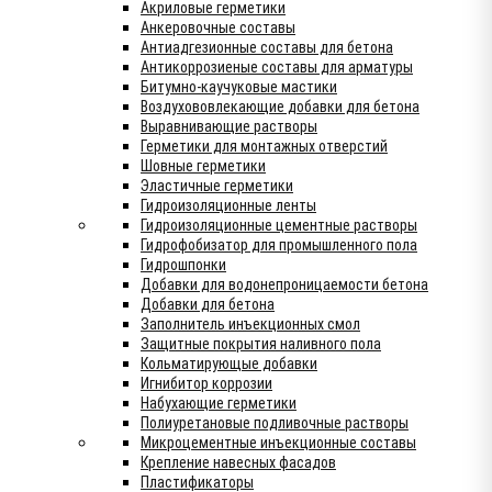
Акриловые герметики
Анкеровочные составы
Антиадгезионные составы для бетона
Антикоррозиеные составы для арматуры
Битумно-каучуковые мастики
Воздухововлекающие добавки для бетона
Выравнивающие растворы
Герметики для монтажных отверстий
Шовные герметики
Эластичные герметики
Гидроизоляционные ленты
Гидроизоляционные цементные растворы
Гидрофобизатор для промышленного пола
Гидрошпонки
Добавки для водонепроницаемости бетона
Добавки для бетона
Заполнитель инъекционных смол
Защитные покрытия наливного пола
Кольматирующые добавки
Игнибитор коррозии
Набухающие герметики
Полиуретановые подливочные растворы
Микроцементные инъекционные составы
Крепление навесных фасадов
Пластификаторы