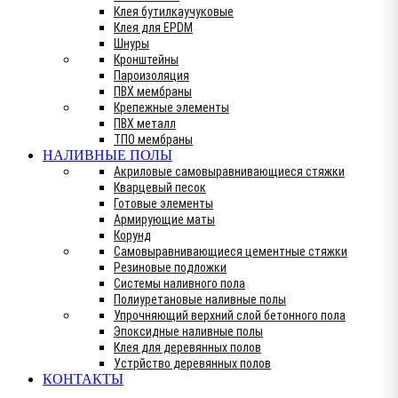
Клея бутилкаучуковые
Клея для EPDM
Шнуры
Кронштейны
Пароизоляция
ПВХ мембраны
Крепежные элементы
ПВХ металл
ТПО мембраны
НАЛИВНЫЕ ПОЛЫ
Акриловые самовыравнивающиеся стяжки
Кварцевый песок
Готовые элементы
Армирующие маты
Корунд
Самовыравнивающиеся цементные стяжки
Резиновые подложки
Системы наливного пола
Полиуретановые наливные полы
Упрочняющий верхний слой бетонного пола
Эпоксидные наливные полы
Клея для деревянных полов
Устрйство деревянных полов
КОНТАКТЫ