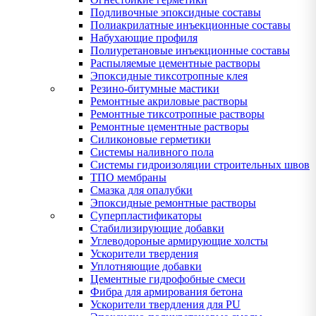
Подливочные эпоксидные составы
Полиакрилатные инъекционные составы
Набухающие профиля
Полиуретановые инъекционные составы
Распыляемые цементные растворы
Эпоксидные тиксотропные клея
Резино-битумные мастики
Ремонтные акриловые растворы
Ремонтные тиксотропные растворы
Ремонтные цементные растворы
Силиконовые герметики
Системы наливного пола
Системы гидроизоляции строительных швов
ТПО мембраны
Смазка для опалубки
Эпоксидные ремонтные растворы
Суперпластификаторы
Стабилизирующие добавки
Углеводороные армирующие холсты
Ускорители твердения
Уплотняющие добавки
Цементные гидрофобные смеси
Фибра для армирования бетона
Ускорители твердления для PU