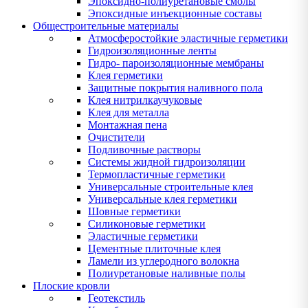
Эпоксидно-полиуретановые смолы
Эпоксидные инъекционные составы
Общестроительные материалы
Атмосферостойкие эластичные герметики
Гидроизоляционные ленты
Гидро- пароизоляционные мембраны
Клея герметики
Защитные покрытия наливного пола
Клея нитрилкаучуковые
Клея для металла
Монтажная пена
Очистители
Подливочные растворы
Системы жидной гидроизоляции
Термопластичные герметики
Универсальные строительные клея
Универсальные клея герметики
Шовные герметики
Силиконовые герметики
Эластичные герметики
Цементные плиточные клея
Ламели из углеродного волокна
Полиуретановые наливные полы
Плоские кровли
Геотекстиль