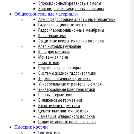
Эпоксидно-полиуретановые смолы
Эпоксидные инъекционные составы
Общестроительные материалы
Атмосферостойкие эластичные герметики
Гидроизоляционные ленты
Гидро- пароизоляционные мембраны
Клея герметики
Защитные покрытия наливного пола
Клея нитрилкаучуковые
Клея для металла
Монтажная пена
Очистители
Подливочные растворы
Системы жидной гидроизоляции
Термопластичные герметики
Универсальные строительные клея
Универсальные клея герметики
Шовные герметики
Силиконовые герметики
Эластичные герметики
Цементные плиточные клея
Ламели из углеродного волокна
Полиуретановые наливные полы
Плоские кровли
Геотекстиль