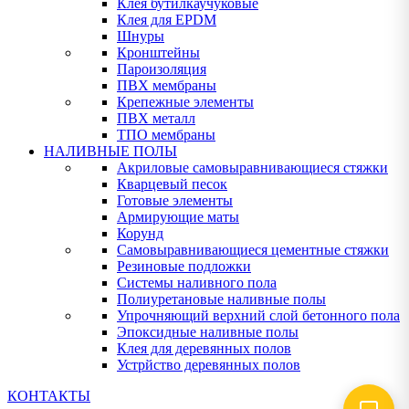
Клея бутилкаучуковые
Клея для EPDM
Шнуры
Кронштейны
Пароизоляция
ПВХ мембраны
Крепежные элементы
ПВХ металл
ТПО мембраны
НАЛИВНЫЕ ПОЛЫ
Акриловые самовыравнивающиеся стяжки
Кварцевый песок
Готовые элементы
Армирующие маты
Корунд
Самовыравнивающиеся цементные стяжки
Резиновые подложки
Системы наливного пола
Полиуретановые наливные полы
Упрочняющий верхний слой бетонного пола
Эпоксидные наливные полы
Клея для деревянных полов
Устрйство деревянных полов
КОНТАКТЫ