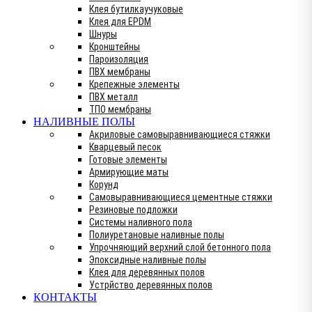
Клея бутилкаучуковые
Клея для EPDM
Шнуры
Кронштейны
Пароизоляция
ПВХ мембраны
Крепежные элементы
ПВХ металл
ТПО мембраны
НАЛИВНЫЕ ПОЛЫ
Акриловые самовыравнивающиеся стяжки
Кварцевый песок
Готовые элементы
Армирующие маты
Корунд
Самовыравнивающиеся цементные стяжки
Резиновые подложки
Системы наливного пола
Полиуретановые наливные полы
Упрочняющий верхний слой бетонного пола
Эпоксидные наливные полы
Клея для деревянных полов
Устрйство деревянных полов
КОНТАКТЫ