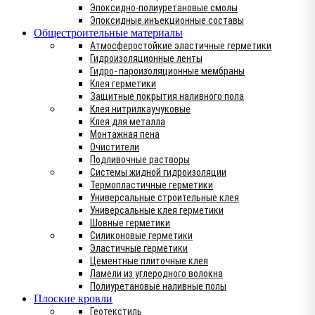
Эпоксидно-полиуретановые смолы
Эпоксидные инъекционные составы
Общестроительные материалы
Атмосферостойкие эластичные герметики
Гидроизоляционные ленты
Гидро- пароизоляционные мембраны
Клея герметики
Защитные покрытия наливного пола
Клея нитрилкаучуковые
Клея для металла
Монтажная пена
Очистители
Подливочные растворы
Системы жидной гидроизоляции
Термопластичные герметики
Универсальные строительные клея
Универсальные клея герметики
Шовные герметики
Силиконовые герметики
Эластичные герметики
Цементные плиточные клея
Ламели из углеродного волокна
Полиуретановые наливные полы
Плоские кровли
Геотекстиль