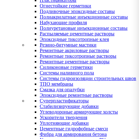
Пластификаторы
Огнестойкие герметики
Подливочные эпоксидные составы
Полиакрилатные инъекционные составы
Набухающие профиля
Полиуретановые инъекционные составы
Распыляемые цементные растворы
Эпоксидные тиксотропные клея
Резино-битумные мастики
Ремонтные акриловые растворы
Ремонтные тиксотропные растворы
Ремонтные цементные растворы
Силиконовые герметики
Системы наливного пола
Системы гидроизоляции строительных швов
ТПО мембраны
Смазка для опалубки
Эпоксидные ремонтные растворы
Суперпластификаторы
Стабилизирующие добавки
Углеводороные армирующие холсты
Ускорители твердения
Уплотняющие добавки
Цементные гидрофобные смеси
Фибра для армирования бетона