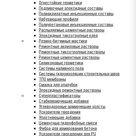
Огнестойкие герметики
Подливочные эпоксидные составы
Полиакрилатные инъекционные составы
Набухающие профиля
Полиуретановые инъекционные составы
Распыляемые цементные растворы
Эпоксидные тиксотропные клея
Резино-битумные мастики
Ремонтные акриловые растворы
Ремонтные тиксотропные растворы
Ремонтные цементные растворы
Силиконовые герметики
Системы наливного пола
Системы гидроизоляции строительных швов
ТПО мембраны
Смазка для опалубки
Эпоксидные ремонтные растворы
Суперпластификаторы
Стабилизирующие добавки
Углеводороные армирующие холсты
Ускорители твердения
Уплотняющие добавки
Цементные гидрофобные смеси
Фибра для армирования бетона
Ускорители твердления для PU