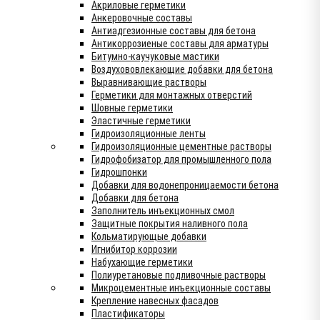
Акриловые герметики
Анкеровочные составы
Антиадгезионные составы для бетона
Антикоррозиеные составы для арматуры
Битумно-каучуковые мастики
Воздухововлекающие добавки для бетона
Выравнивающие растворы
Герметики для монтажных отверстий
Шовные герметики
Эластичные герметики
Гидроизоляционные ленты
Гидроизоляционные цементные растворы
Гидрофобизатор для промышленного пола
Гидрошпонки
Добавки для водонепроницаемости бетона
Добавки для бетона
Заполнитель инъекционных смол
Защитные покрытия наливного пола
Кольматирующые добавки
Игнибитор коррозии
Набухающие герметики
Полиуретановые подливочные растворы
Микроцементные инъекционные составы
Крепление навесных фасадов
Пластификаторы