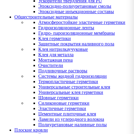
Ускорители твердления для PU
Эпоксидно-полиуретановые смолы
Эпоксидные инъекционные составы
Общестроительные материалы
Атмосферостойкие эластичные герметики
Гидроизоляционные ленты
Гидро- пароизоляционные мембраны
Клея герметики
Защитные покрытия наливного пола
Клея нитрилкаучуковые
Клея для металла
Монтажная пена
Очистители
Подливочные растворы
Системы жидной гидроизоляции
Термопластичные герметики
Универсальные строительные клея
Универсальные клея герметики
Шовные герметики
Силиконовые герметики
Эластичные герметики
Цементные плиточные клея
Ламели из углеродного волокна
Полиуретановые наливные полы
Плоские кровли