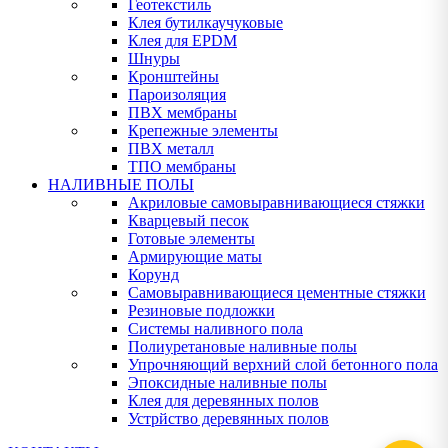
Геотекстиль
Клея бутилкаучуковые
Клея для EPDM
Шнуры
Кронштейны
Пароизоляция
ПВХ мембраны
Крепежные элементы
ПВХ металл
ТПО мембраны
НАЛИВНЫЕ ПОЛЫ
Акриловые самовыравнивающиеся стяжки
Кварцевый песок
Готовые элементы
Армирующие маты
Корунд
Самовыравнивающиеся цементные стяжки
Резиновые подложки
Системы наливного пола
Полиуретановые наливные полы
Упрочняющий верхний слой бетонного пола
Эпоксидные наливные полы
Клея для деревянных полов
Устрйство деревянных полов