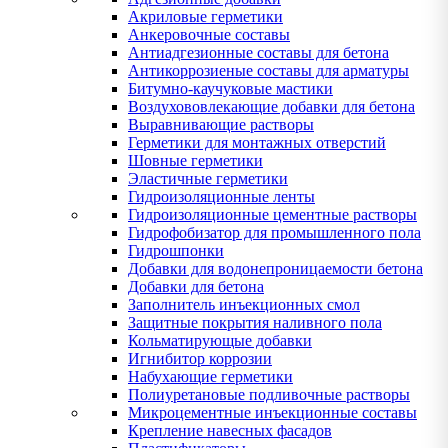
Акриловые герметики
Анкеровочные составы
Антиадгезионные составы для бетона
Антикоррозиеные составы для арматуры
Битумно-каучуковые мастики
Воздухововлекающие добавки для бетона
Выравнивающие растворы
Герметики для монтажных отверстий
Шовные герметики
Эластичные герметики
Гидроизоляционные ленты
Гидроизоляционные цементные растворы
Гидрофобизатор для промышленного пола
Гидрошпонки
Добавки для водонепроницаемости бетона
Добавки для бетона
Заполнитель инъекционных смол
Защитные покрытия наливного пола
Кольматирующые добавки
Игнибитор коррозии
Набухающие герметики
Полиуретановые подливочные растворы
Микроцементные инъекционные составы
Крепление навесных фасадов