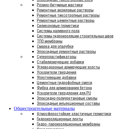
Резино-битумные мастики
Ремонтные акриловые растворы
Ремонтные тиксотропные растворы
Ремонтные цементные растворы
Силиконовые герметики
Системы наливного пола
Системы гидроизоляции строительных швов
ТПО мембраны
Смазка для опалубки
Эпоксидные ремонтные растворы
Суперпластификаторы
Стабилизирующие добавки
Углеводороные армирующие холсты
Ускорители твердения
Уплотняющие добавки
Цементные гидрофобные смеси
Фибра для армирования бетона
Ускорители твердления для PU
Эпоксидно-полиуретановые смолы
Эпоксидные инъекционные составы
Общестроительные материалы
Атмосферостойкие эластичные герметики
Гидроизоляционные ленты
Гидро- пароизоляционные мембраны