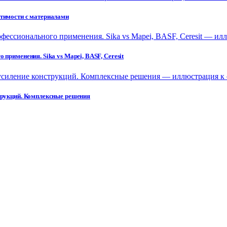
стимости с материалами
применения. Sika vs Mapei, BASF, Ceresit
струкций. Комплексные решения