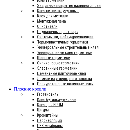
Клея герметики
Защитные покрытия наливного пола
Клея нитрилкаучуковые
Клея для металла
Монтажная пена
Очистители
Подливочные растворы
Системы жидной гидроизоляции
Термопластичные герметики
Универсальные строительные клея
Универсальные клея герметики
Шовные герметики
Силиконовые герметики
Эластичные герметики
Цементные плиточные клея
Ламели из углеродного волокна
Полиуретановые наливные полы
Плоские кровли
Геотекстиль
Клея бутилкаучуковые
Клея для EPDM
Шнуры
Кронштейны
Пароизоляция
ПВХ мембраны