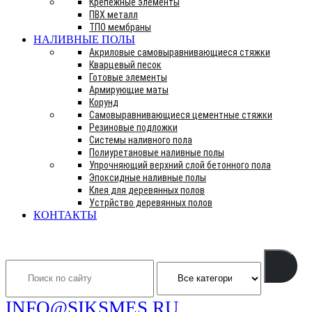
Крепежные элементы
ПВХ металл
ТПО мембраны
НАЛИВНЫЕ ПОЛЫ
Акриловые самовыравнивающиеся стяжки
Кварцевый песок
Готовые элементы
Армирующие маты
Корунд
Самовыравнивающиеся цементные стяжки
Резиновые подложки
Системы наливного пола
Полиуретановые наливные полы
Упрочняющий верхний слой бетонного пола
Эпоксидные наливные полы
Клея для деревянных полов
Устрйство деревянных полов
КОНТАКТЫ
Search
INFO@SIKSMES.RU