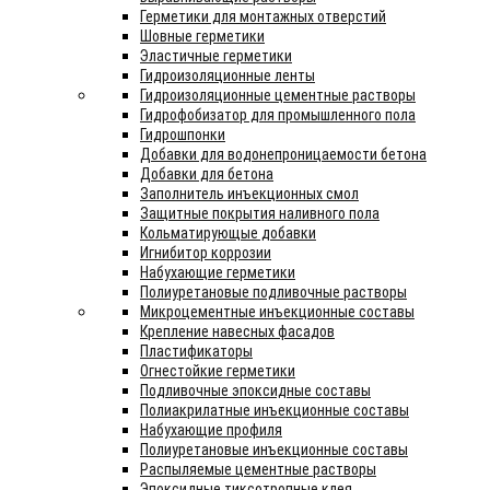
Герметики для монтажных отверстий
Шовные герметики
Эластичные герметики
Гидроизоляционные ленты
Гидроизоляционные цементные растворы
Гидрофобизатор для промышленного пола
Гидрошпонки
Добавки для водонепроницаемости бетона
Добавки для бетона
Заполнитель инъекционных смол
Защитные покрытия наливного пола
Кольматирующые добавки
Игнибитор коррозии
Набухающие герметики
Полиуретановые подливочные растворы
Микроцементные инъекционные составы
Крепление навесных фасадов
Пластификаторы
Огнестойкие герметики
Подливочные эпоксидные составы
Полиакрилатные инъекционные составы
Набухающие профиля
Полиуретановые инъекционные составы
Распыляемые цементные растворы
Эпоксидные тиксотропные клея