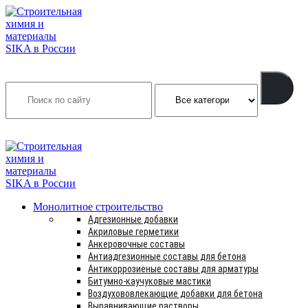
Search
INFO@SIKSMES.RU
Монолитное строительство
Адгезионные добавки
Акриловые герметики
Анкеровочные составы
Антиадгезионные составы для бетона
Антикоррозиеные составы для арматуры
Битумно-каучуковые мастики
Воздухововлекающие добавки для бетона
Выравнивающие растворы