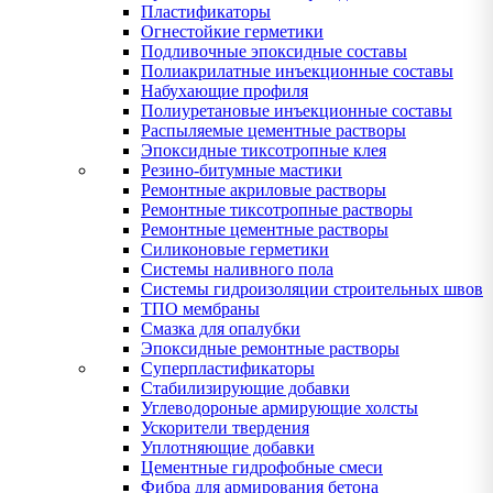
Пластификаторы
Огнестойкие герметики
Подливочные эпоксидные составы
Полиакрилатные инъекционные составы
Набухающие профиля
Полиуретановые инъекционные составы
Распыляемые цементные растворы
Эпоксидные тиксотропные клея
Резино-битумные мастики
Ремонтные акриловые растворы
Ремонтные тиксотропные растворы
Ремонтные цементные растворы
Силиконовые герметики
Системы наливного пола
Системы гидроизоляции строительных швов
ТПО мембраны
Смазка для опалубки
Эпоксидные ремонтные растворы
Суперпластификаторы
Стабилизирующие добавки
Углеводороные армирующие холсты
Ускорители твердения
Уплотняющие добавки
Цементные гидрофобные смеси
Фибра для армирования бетона