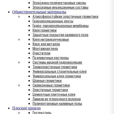
Эпоксидно-полиуретановые смолы
Эпоксидные инъекционные составы
Общестроительные материалы
Атмосферостойкие эластичные герметики
Гидроизоляционные ленты
Гидро- пароизоляционные мембраны
Клея герметики
Защитные покрытия наливного пола
Клея нитрилкаучуковые
Клея для металла
Монтажная пена
Очистители
Подливочные растворы
Системы жидной гидроизоляции
Термопластичные герметики
Универсальные строительные клея
Универсальные клея герметики
Шовные герметики
Силиконовые герметики
Эластичные герметики
Цементные плиточные клея
Ламели из углеродного волокна
Полиуретановые наливные полы
Плоские кровли
Геотекстиль