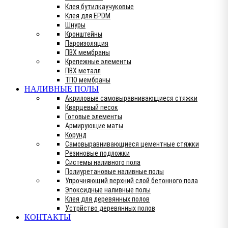
Клея бутилкаучуковые
Клея для EPDM
Шнуры
Кронштейны
Пароизоляция
ПВХ мембраны
Крепежные элементы
ПВХ металл
ТПО мембраны
НАЛИВНЫЕ ПОЛЫ
Акриловые самовыравнивающиеся стяжки
Кварцевый песок
Готовые элементы
Армирующие маты
Корунд
Самовыравнивающиеся цементные стяжки
Резиновые подложки
Системы наливного пола
Полиуретановые наливные полы
Упрочняющий верхний слой бетонного пола
Эпоксидные наливные полы
Клея для деревянных полов
Устрйство деревянных полов
КОНТАКТЫ