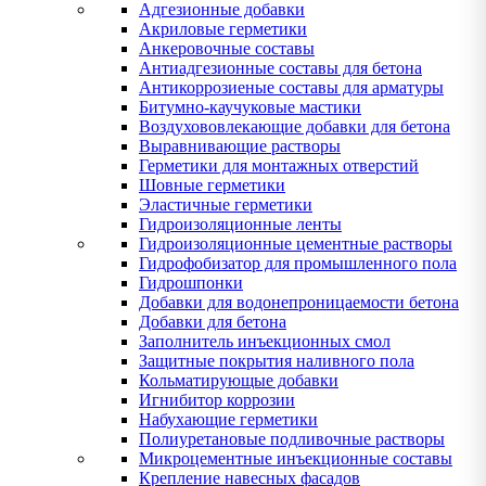
Адгезионные добавки
Акриловые герметики
Анкеровочные составы
Антиадгезионные составы для бетона
Антикоррозиеные составы для арматуры
Битумно-каучуковые мастики
Воздухововлекающие добавки для бетона
Выравнивающие растворы
Герметики для монтажных отверстий
Шовные герметики
Эластичные герметики
Гидроизоляционные ленты
Гидроизоляционные цементные растворы
Гидрофобизатор для промышленного пола
Гидрошпонки
Добавки для водонепроницаемости бетона
Добавки для бетона
Заполнитель инъекционных смол
Защитные покрытия наливного пола
Кольматирующые добавки
Игнибитор коррозии
Набухающие герметики
Полиуретановые подливочные растворы
Микроцементные инъекционные составы
Крепление навесных фасадов