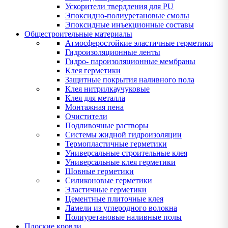
Ускорители твердления для PU
Эпоксидно-полиуретановые смолы
Эпоксидные инъекционные составы
Общестроительные материалы
Атмосферостойкие эластичные герметики
Гидроизоляционные ленты
Гидро- пароизоляционные мембраны
Клея герметики
Защитные покрытия наливного пола
Клея нитрилкаучуковые
Клея для металла
Монтажная пена
Очистители
Подливочные растворы
Системы жидной гидроизоляции
Термопластичные герметики
Универсальные строительные клея
Универсальные клея герметики
Шовные герметики
Силиконовые герметики
Эластичные герметики
Цементные плиточные клея
Ламели из углеродного волокна
Полиуретановые наливные полы
Плоские кровли