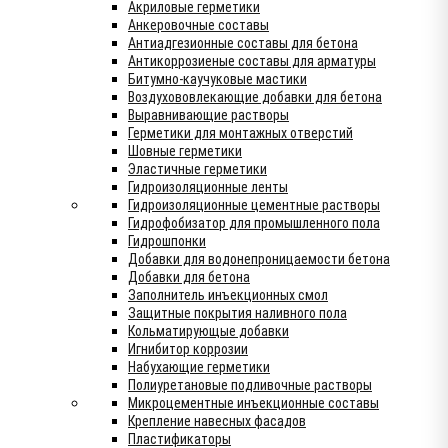
Акриловые герметики
Анкеровочные составы
Антиадгезионные составы для бетона
Антикоррозиеные составы для арматуры
Битумно-каучуковые мастики
Воздухововлекающие добавки для бетона
Выравнивающие растворы
Герметики для монтажных отверстий
Шовные герметики
Эластичные герметики
Гидроизоляционные ленты
Гидроизоляционные цементные растворы
Гидрофобизатор для промышленного пола
Гидрошпонки
Добавки для водонепроницаемости бетона
Добавки для бетона
Заполнитель инъекционных смол
Защитные покрытия наливного пола
Кольматирующые добавки
Игнибитор коррозии
Набухающие герметики
Полиуретановые подливочные растворы
Микроцементные инъекционные составы
Крепление навесных фасадов
Пластификаторы