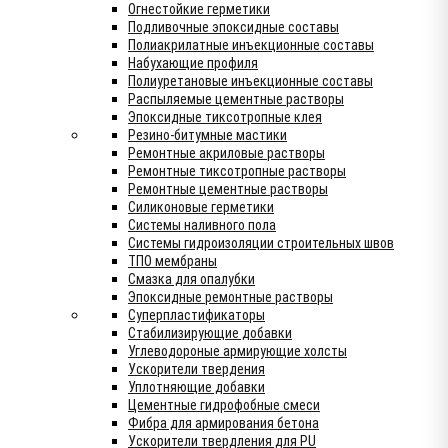
Огнестойкие герметики
Подливочные эпоксидные составы
Полиакрилатные инъекционные составы
Набухающие профиля
Полиуретановые инъекционные составы
Распыляемые цементные растворы
Эпоксидные тиксотропные клея
Резино-битумные мастики
Ремонтные акриловые растворы
Ремонтные тиксотропные растворы
Ремонтные цементные растворы
Силиконовые герметики
Системы наливного пола
Системы гидроизоляции строительных швов
ТПО мембраны
Смазка для опалубки
Эпоксидные ремонтные растворы
Суперпластификаторы
Стабилизирующие добавки
Углеводороные армирующие холсты
Ускорители твердения
Уплотняющие добавки
Цементные гидрофобные смеси
Фибра для армирования бетона
Ускорители твердления для PU