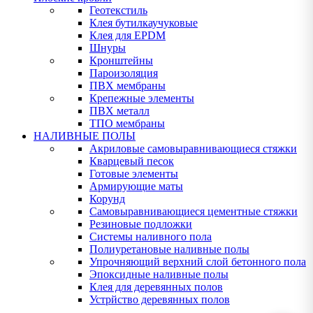
Геотекстиль
Клея бутилкаучуковые
Клея для EPDM
Шнуры
Кронштейны
Пароизоляция
ПВХ мембраны
Крепежные элементы
ПВХ металл
ТПО мембраны
НАЛИВНЫЕ ПОЛЫ
Акриловые самовыравнивающиеся стяжки
Кварцевый песок
Готовые элементы
Армирующие маты
Корунд
Самовыравнивающиеся цементные стяжки
Резиновые подложки
Системы наливного пола
Полиуретановые наливные полы
Упрочняющий верхний слой бетонного пола
Эпоксидные наливные полы
Клея для деревянных полов
Устрйство деревянных полов