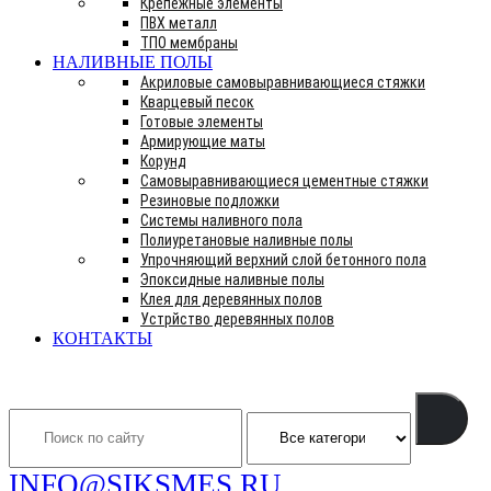
Крепежные элементы
ПВХ металл
ТПО мембраны
НАЛИВНЫЕ ПОЛЫ
Акриловые самовыравнивающиеся стяжки
Кварцевый песок
Готовые элементы
Армирующие маты
Корунд
Самовыравнивающиеся цементные стяжки
Резиновые подложки
Системы наливного пола
Полиуретановые наливные полы
Упрочняющий верхний слой бетонного пола
Эпоксидные наливные полы
Клея для деревянных полов
Устрйство деревянных полов
КОНТАКТЫ
Search
INFO@SIKSMES.RU