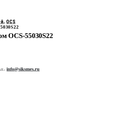
ей
OCS
,
55030S22
лом OCS-55030S22
info@siksmes.ru
IL: