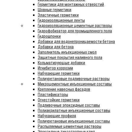
Герметики для монтажных отверстий
Шовные герметики
Эластичные герметики
Гидроизоляционные ленты
Гидроизоляционные цементные растворы
Гидрофобизатор для промышленного пола
Гидрошпонки
Добавки для водонепроницаемости бетона
Добавки для бетона
Заполнитель инъекционных смол
Защитные покрытия наливного пола
Кольматирующые добавки
Игнибитор коррозии
Набухающие герметики
Полиуретановые подливочные растворы
Микроцементные инъекционные составы
Крепление навесных фасадов
Пластификаторы
Огнестойкие герметики
Подливочные эпоксидные составы
Полиакрилатные инъекционные составы
Набухающие профиля
Полиуретановые инъекционные составы
Распыляемые цементные растворы
Эпоксидные тиксотропные клея