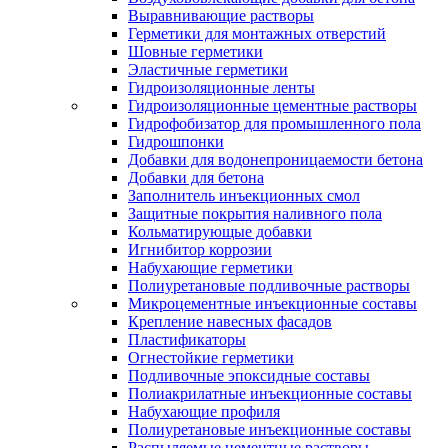
Выравнивающие растворы
Герметики для монтажных отверстий
Шовные герметики
Эластичные герметики
Гидроизоляционные ленты
Гидроизоляционные цементные растворы
Гидрофобизатор для промышленного пола
Гидрошпонки
Добавки для водонепроницаемости бетона
Добавки для бетона
Заполнитель инъекционных смол
Защитные покрытия наливного пола
Кольматирующые добавки
Игнибитор коррозии
Набухающие герметики
Полиуретановые подливочные растворы
Микроцементные инъекционные составы
Крепление навесных фасадов
Пластификаторы
Огнестойкие герметики
Подливочные эпоксидные составы
Полиакрилатные инъекционные составы
Набухающие профиля
Полиуретановые инъекционные составы
Распыляемые цементные растворы