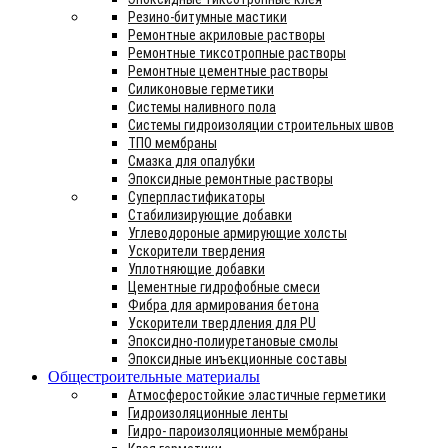
Резино-битумные мастики
Ремонтные акриловые растворы
Ремонтные тиксотропные растворы
Ремонтные цементные растворы
Силиконовые герметики
Системы наливного пола
Системы гидроизоляции строительных швов
ТПО мембраны
Смазка для опалубки
Эпоксидные ремонтные растворы
Суперпластификаторы
Стабилизирующие добавки
Углеводороные армирующие холсты
Ускорители твердения
Уплотняющие добавки
Цементные гидрофобные смеси
Фибра для армирования бетона
Ускорители твердления для PU
Эпоксидно-полиуретановые смолы
Эпоксидные инъекционные составы
Общестроительные материалы
Атмосферостойкие эластичные герметики
Гидроизоляционные ленты
Гидро- пароизоляционные мембраны