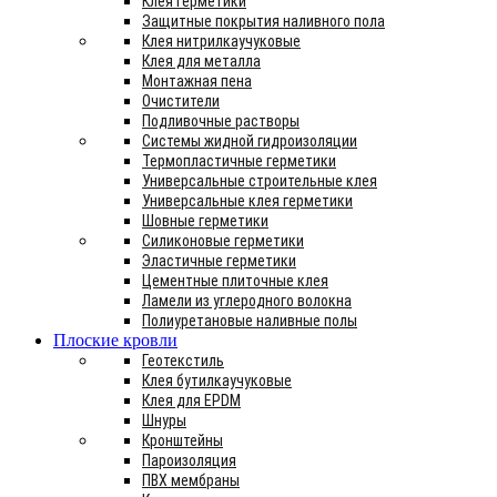
Клея герметики
Защитные покрытия наливного пола
Клея нитрилкаучуковые
Клея для металла
Монтажная пена
Очистители
Подливочные растворы
Системы жидной гидроизоляции
Термопластичные герметики
Универсальные строительные клея
Универсальные клея герметики
Шовные герметики
Силиконовые герметики
Эластичные герметики
Цементные плиточные клея
Ламели из углеродного волокна
Полиуретановые наливные полы
Плоские кровли
Геотекстиль
Клея бутилкаучуковые
Клея для EPDM
Шнуры
Кронштейны
Пароизоляция
ПВХ мембраны