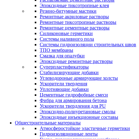
Эпоксидные тиксотропные клея
Резино-битумные мастики
Ремонтные акриловые растворы
Ремонтные тиксотропные растворы
Ремонтные цементные растворы
Силиконовые герметики
Системы наливного пола
Системы гидроизоляции строительных швов
ТПО мембраны
Смазка для опалубки
Эпоксидные ремонтные растворы
Суперпластификаторы
Стабилизирующие добавки
Углеводороные армирующие холсты
Ускорители твердения
Уплотняющие добавки
Цементные гидрофобные смеси
Фибра для армирования бетона
Ускорители твердления для PU
Эпоксидно-полиуретановые смолы
Эпоксидные инъекционные составы
Общестроительные материалы
Атмосферостойкие эластичные герметики
Гидроизоляционные ленты