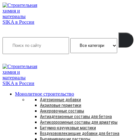
Search
INFO@SIKSMES.RU
Монолитное строительство
Адгезионные добавки
Акриловые герметики
Анкеровочные составы
Антиадгезионные составы для бетона
Антикоррозиеные составы для арматуры
Битумно-каучуковые мастики
Воздухововлекающие добавки для бетона
Выравнивающие растворы