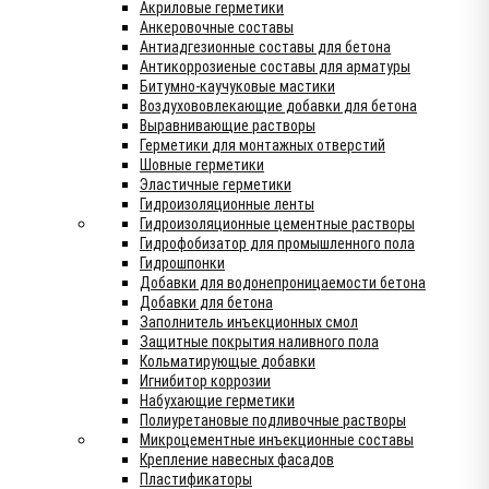
Акриловые герметики
Анкеровочные составы
Антиадгезионные составы для бетона
Антикоррозиеные составы для арматуры
Битумно-каучуковые мастики
Воздухововлекающие добавки для бетона
Выравнивающие растворы
Герметики для монтажных отверстий
Шовные герметики
Эластичные герметики
Гидроизоляционные ленты
Гидроизоляционные цементные растворы
Гидрофобизатор для промышленного пола
Гидрошпонки
Добавки для водонепроницаемости бетона
Добавки для бетона
Заполнитель инъекционных смол
Защитные покрытия наливного пола
Кольматирующые добавки
Игнибитор коррозии
Набухающие герметики
Полиуретановые подливочные растворы
Микроцементные инъекционные составы
Крепление навесных фасадов
Пластификаторы