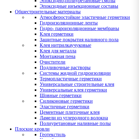
Эпоксидно-полиуретановые смолы
Эпоксидные инъекционные составы
Общестроительные материалы
Атмосферостойкие эластичные герметики
Гидроизоляционные ленты
Гидро- пароизоляционные мембраны
Клея герметики
Защитные покрытия наливного пола
Клея нитрилкаучуковые
Клея для металла
Монтажная пена
Очистители
Подливочные растворы
Системы жидной гидроизоляции
Термопластичные герметики
Универсальные строительные клея
Универсальные клея герметики
Шовные герметики
Силиконовые герметики
Эластичные герметики
Цементные плиточные клея
Ламели из углеродного волокна
Полиуретановые наливные полы
Плоские кровли
Геотекстиль