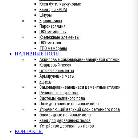
Клея бутилкаучуковые
Клея для EPDM
Шнуры
Кронштейны
Пароизоляция
ПВХ мембраны
Крепежные элементы
ПВХ металл
ТПО мембраны
НАЛИВНЫЕ ПОЛЫ
Акриловые самовыравнивающиеся стяжки
Кварцевый песок
Готовые элементы
Армирующие маты
Корунд
Самовыравнивающиеся цементные стяжки
Резиновые подложки
Системы наливного пола
Полиуретановые наливные полы
Упрочняющий верхний слой бетонного пола
Эпоксидные наливные полы
Клея для деревянных полов
Устрйство деревянных полов
КОНТАКТЫ