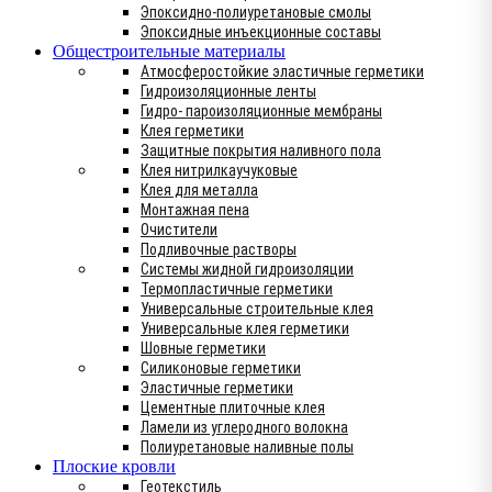
Эпоксидно-полиуретановые смолы
Эпоксидные инъекционные составы
Общестроительные материалы
Атмосферостойкие эластичные герметики
Гидроизоляционные ленты
Гидро- пароизоляционные мембраны
Клея герметики
Защитные покрытия наливного пола
Клея нитрилкаучуковые
Клея для металла
Монтажная пена
Очистители
Подливочные растворы
Системы жидной гидроизоляции
Термопластичные герметики
Универсальные строительные клея
Универсальные клея герметики
Шовные герметики
Силиконовые герметики
Эластичные герметики
Цементные плиточные клея
Ламели из углеродного волокна
Полиуретановые наливные полы
Плоские кровли
Геотекстиль