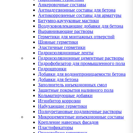
Анкеровочные составы
Антиадгезионные составы для бетона
Антикоррозиеные составы для арматуры
Битумно-каучуковые мастики
Воздухововлекающие добавки для бетона
Выравнивающие растворы
Герметики для монтажных отверстий
Шовные герметики
Эластичные герметики
Гидроизоляционные ленты
Гидроизоляционные цементные растворы
Гидрофобизатор для промышленного пола
Гидрошпонки
Добавки для водонепроницаемости бетона
Добавки для бетона
Заполнитель инъекционных смол
Защитные покрытия наливного пола
Кольматирующые добавки
Игнибитор коррозии
Набухающие герметики
Полиуретановые подливочные растворы
Микроцементные инъекционные составы
Крепление навесных фасадов
Пластификаторы
Огнестойкие герметики