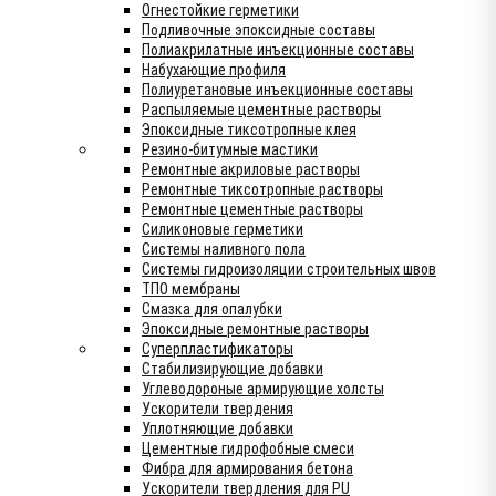
Огнестойкие герметики
Подливочные эпоксидные составы
Полиакрилатные инъекционные составы
Набухающие профиля
Полиуретановые инъекционные составы
Распыляемые цементные растворы
Эпоксидные тиксотропные клея
Резино-битумные мастики
Ремонтные акриловые растворы
Ремонтные тиксотропные растворы
Ремонтные цементные растворы
Силиконовые герметики
Системы наливного пола
Системы гидроизоляции строительных швов
ТПО мембраны
Смазка для опалубки
Эпоксидные ремонтные растворы
Суперпластификаторы
Стабилизирующие добавки
Углеводороные армирующие холсты
Ускорители твердения
Уплотняющие добавки
Цементные гидрофобные смеси
Фибра для армирования бетона
Ускорители твердления для PU