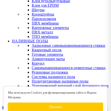
Клея бутилкаучуковые
Клея для EPDM
Шнуры
Кронштейны
Пароизоляция
ПВХ мембраны
Крепежные элементы
ПВХ металл
ТПО мембраны
НАЛИВНЫЕ ПОЛЫ
Акриловые самовыравнивающиеся стяжки
Кварцевый песок
Готовые элементы
Армирующие маты
Корунд
Самовыравнивающиеся цементные стяжки
Резиновые подложки
Системы наливного пола
Полиуретановые наливные полы
Упрочняющий верхний слой бетонного пола
Эпоксидные наливные полы
Мы используем Cookies для функционирования сайта и Яндекс
Клея для деревянных полов
Метрики.
Устрйство деревянных полов
Принять
КОНТАКТЫ