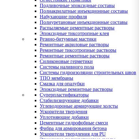
Подливочные эпоксидные составы
Полиакрилатные инъекционные составы
Набухающие профиля
Полиуретановые инъекционные составы
Распыляемые цементные растворы
Эпоксидные тиксотропные клея
Резино-битумные мастики
Ремонтные акриловые растворы
Ремонтные тиксотропные растворы
Ремонтные цементные растворы
Силиконовые герметики
Системы наливного пола
Системы гидроизоляции строительных швов
ТПО мембраны
Смазка для опалубки
Эпоксидные ремонтные растворы
Суперпластификаторы
Стабилизирующие добавки
Углеводороные армирующие холсты
Ускорители твердения
Уплотняющие добавки
Цементные гидрофобные смеси
Фибра для армирования бетона
Ускорители твердления для PU