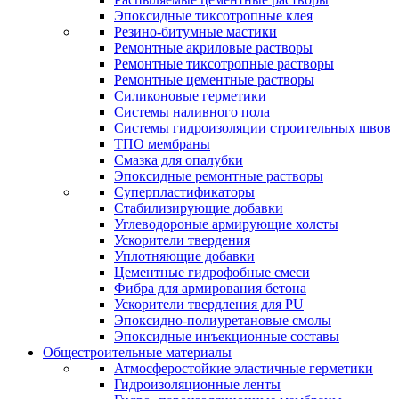
Эпоксидные тиксотропные клея
Резино-битумные мастики
Ремонтные акриловые растворы
Ремонтные тиксотропные растворы
Ремонтные цементные растворы
Силиконовые герметики
Системы наливного пола
Системы гидроизоляции строительных швов
ТПО мембраны
Смазка для опалубки
Эпоксидные ремонтные растворы
Суперпластификаторы
Стабилизирующие добавки
Углеводороные армирующие холсты
Ускорители твердения
Уплотняющие добавки
Цементные гидрофобные смеси
Фибра для армирования бетона
Ускорители твердления для PU
Эпоксидно-полиуретановые смолы
Эпоксидные инъекционные составы
Общестроительные материалы
Атмосферостойкие эластичные герметики
Гидроизоляционные ленты