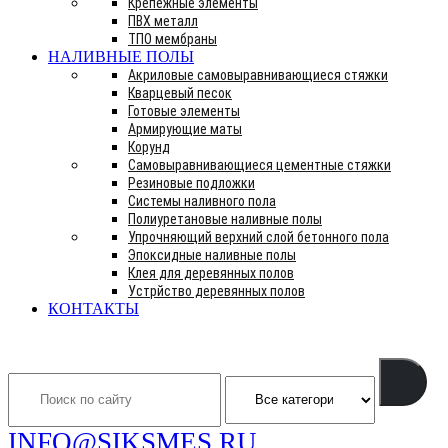
Крепежные элементы
ПВХ металл
ТПО мембраны
НАЛИВНЫЕ ПОЛЫ
Акриловые самовыравнивающиеся стяжки
Кварцевый песок
Готовые элементы
Армирующие маты
Корунд
Самовыравнивающиеся цементные стяжки
Резиновые подложки
Системы наливного пола
Полиуретановые наливные полы
Упрочняющий верхний слой бетонного пола
Эпоксидные наливные полы
Клея для деревянных полов
Устрйство деревянных полов
КОНТАКТЫ
Search
INFO@SIKSMES.RU