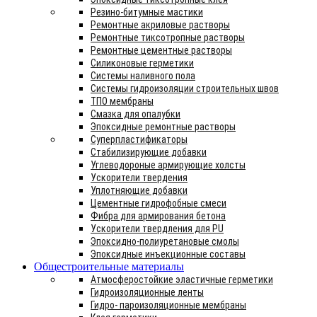
Резино-битумные мастики
Ремонтные акриловые растворы
Ремонтные тиксотропные растворы
Ремонтные цементные растворы
Силиконовые герметики
Системы наливного пола
Системы гидроизоляции строительных швов
ТПО мембраны
Смазка для опалубки
Эпоксидные ремонтные растворы
Суперпластификаторы
Стабилизирующие добавки
Углеводороные армирующие холсты
Ускорители твердения
Уплотняющие добавки
Цементные гидрофобные смеси
Фибра для армирования бетона
Ускорители твердления для PU
Эпоксидно-полиуретановые смолы
Эпоксидные инъекционные составы
Общестроительные материалы
Атмосферостойкие эластичные герметики
Гидроизоляционные ленты
Гидро- пароизоляционные мембраны