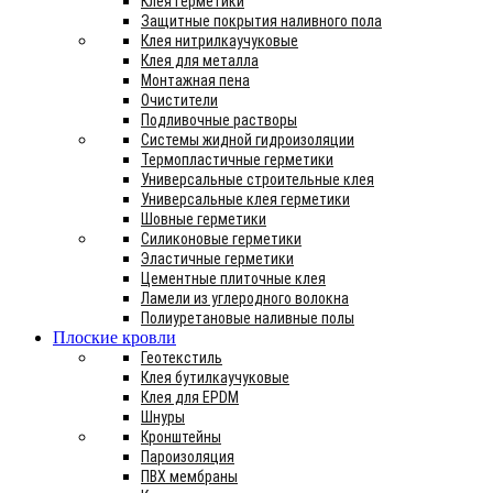
Клея герметики
Защитные покрытия наливного пола
Клея нитрилкаучуковые
Клея для металла
Монтажная пена
Очистители
Подливочные растворы
Системы жидной гидроизоляции
Термопластичные герметики
Универсальные строительные клея
Универсальные клея герметики
Шовные герметики
Силиконовые герметики
Эластичные герметики
Цементные плиточные клея
Ламели из углеродного волокна
Полиуретановые наливные полы
Плоские кровли
Геотекстиль
Клея бутилкаучуковые
Клея для EPDM
Шнуры
Кронштейны
Пароизоляция
ПВХ мембраны