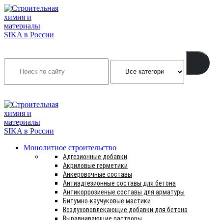
Search
INFO@SIKSMES.RU
Монолитное строительство
Адгезионные добавки
Акриловые герметики
Анкеровочные составы
Антиадгезионные составы для бетона
Антикоррозиеные составы для арматуры
Битумно-каучуковые мастики
Воздухововлекающие добавки для бетона
Выравнивающие растворы