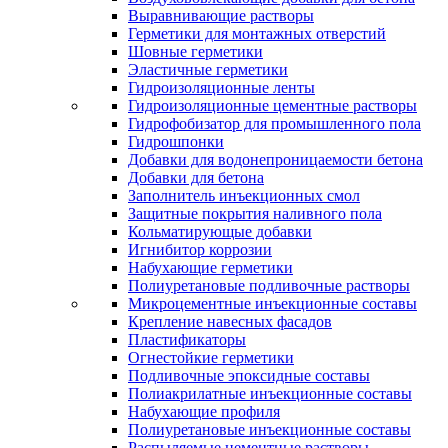
Выравнивающие растворы
Герметики для монтажных отверстий
Шовные герметики
Эластичные герметики
Гидроизоляционные ленты
Гидроизоляционные цементные растворы
Гидрофобизатор для промышленного пола
Гидрошпонки
Добавки для водонепроницаемости бетона
Добавки для бетона
Заполнитель инъекционных смол
Защитные покрытия наливного пола
Кольматирующые добавки
Игнибитор коррозии
Набухающие герметики
Полиуретановые подливочные растворы
Микроцементные инъекционные составы
Крепление навесных фасадов
Пластификаторы
Огнестойкие герметики
Подливочные эпоксидные составы
Полиакрилатные инъекционные составы
Набухающие профиля
Полиуретановые инъекционные составы
Распыляемые цементные растворы