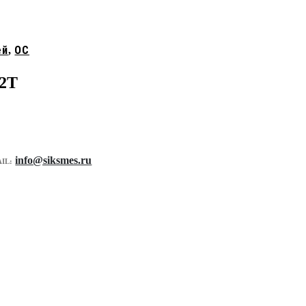
ей
OC
,
22T
info@siksmes.ru
IL: