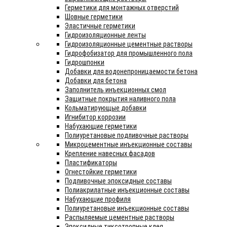
Герметики для монтажных отверстий
Шовные герметики
Эластичные герметики
Гидроизоляционные ленты
Гидроизоляционные цементные растворы
Гидрофобизатор для промышленного пола
Гидрошпонки
Добавки для водонепроницаемости бетона
Добавки для бетона
Заполнитель инъекционных смол
Защитные покрытия наливного пола
Кольматирующые добавки
Игнибитор коррозии
Набухающие герметики
Полиуретановые подливочные растворы
Микроцементные инъекционные составы
Крепление навесных фасадов
Пластификаторы
Огнестойкие герметики
Подливочные эпоксидные составы
Полиакрилатные инъекционные составы
Набухающие профиля
Полиуретановые инъекционные составы
Распыляемые цементные растворы
Эпоксидные тиксотропные клея