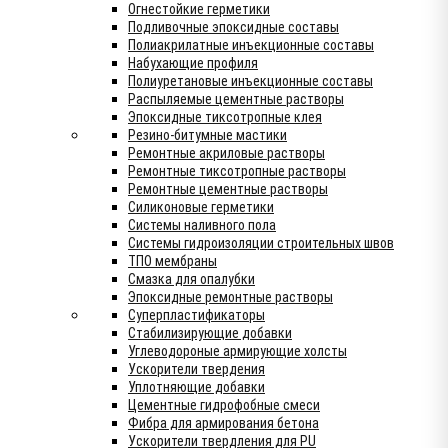
Огнестойкие герметики
Подливочные эпоксидные составы
Полиакрилатные инъекционные составы
Набухающие профиля
Полиуретановые инъекционные составы
Распыляемые цементные растворы
Эпоксидные тиксотропные клея
Резино-битумные мастики
Ремонтные акриловые растворы
Ремонтные тиксотропные растворы
Ремонтные цементные растворы
Силиконовые герметики
Системы наливного пола
Системы гидроизоляции строительных швов
ТПО мембраны
Смазка для опалубки
Эпоксидные ремонтные растворы
Суперпластификаторы
Стабилизирующие добавки
Углеводороные армирующие холсты
Ускорители твердения
Уплотняющие добавки
Цементные гидрофобные смеси
Фибра для армирования бетона
Ускорители твердления для PU