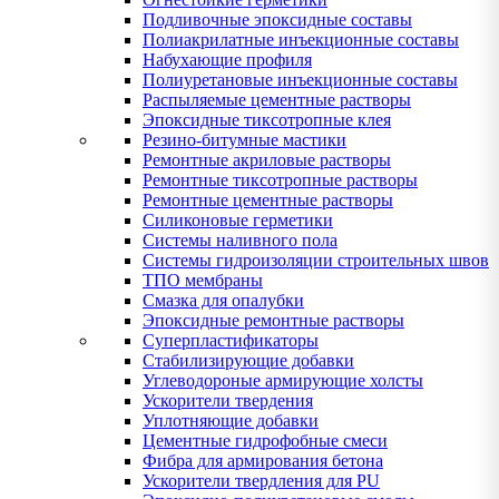
Подливочные эпоксидные составы
Полиакрилатные инъекционные составы
Набухающие профиля
Полиуретановые инъекционные составы
Распыляемые цементные растворы
Эпоксидные тиксотропные клея
Резино-битумные мастики
Ремонтные акриловые растворы
Ремонтные тиксотропные растворы
Ремонтные цементные растворы
Силиконовые герметики
Системы наливного пола
Системы гидроизоляции строительных швов
ТПО мембраны
Смазка для опалубки
Эпоксидные ремонтные растворы
Суперпластификаторы
Стабилизирующие добавки
Углеводороные армирующие холсты
Ускорители твердения
Уплотняющие добавки
Цементные гидрофобные смеси
Фибра для армирования бетона
Ускорители твердления для PU