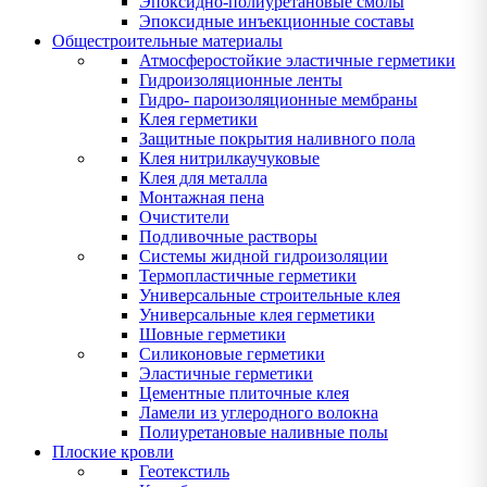
Эпоксидно-полиуретановые смолы
Эпоксидные инъекционные составы
Общестроительные материалы
Атмосферостойкие эластичные герметики
Гидроизоляционные ленты
Гидро- пароизоляционные мембраны
Клея герметики
Защитные покрытия наливного пола
Клея нитрилкаучуковые
Клея для металла
Монтажная пена
Очистители
Подливочные растворы
Системы жидной гидроизоляции
Термопластичные герметики
Универсальные строительные клея
Универсальные клея герметики
Шовные герметики
Силиконовые герметики
Эластичные герметики
Цементные плиточные клея
Ламели из углеродного волокна
Полиуретановые наливные полы
Плоские кровли
Геотекстиль