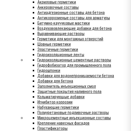
Акриловые герметики
Анкеровочные составы
Антиадгезионные составы для бетона
Антикоррозиеные составы для арматуры
Битумно-каучуковые мастики
Воздухововлекающие добавки для бетона
Выравнивающие растворы
Герметики для монтажных отверстий
Шовные герметики
Эластичные герметики
Гидроизоляционные ленты
Гидроизоляционные цементные растворы
Гидрофобизатор для промышленного пола
Гидрошпонки
Добавки для водонепроницаемости бетона
Добавки для бетона
Заполнитель инъекционных смол
Защитные покрытия наливного пола
Кольматирующые добавки
Игнибитор коррозии
Набухающие герметики
Полиуретановые подливочные растворы
Микроцементные инъекционные составы
Крепление навесных фасадов
Пластификаторы