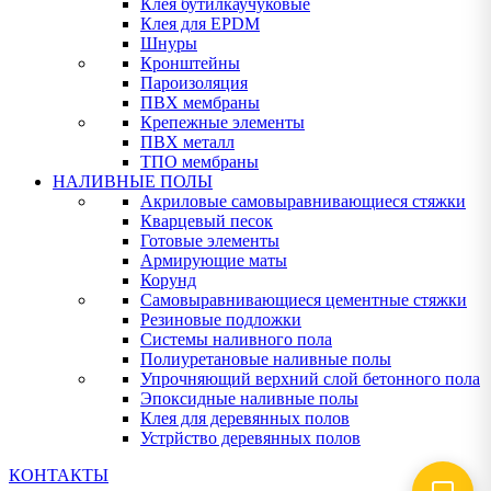
Клея бутилкаучуковые
Клея для EPDM
Шнуры
Кронштейны
Пароизоляция
ПВХ мембраны
Крепежные элементы
ПВХ металл
ТПО мембраны
НАЛИВНЫЕ ПОЛЫ
Акриловые самовыравнивающиеся стяжки
Кварцевый песок
Готовые элементы
Армирующие маты
Корунд
Самовыравнивающиеся цементные стяжки
Резиновые подложки
Системы наливного пола
Полиуретановые наливные полы
Упрочняющий верхний слой бетонного пола
Эпоксидные наливные полы
Клея для деревянных полов
Устрйство деревянных полов
КОНТАКТЫ