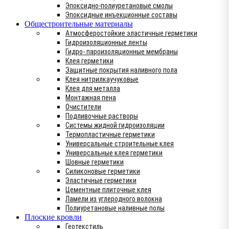
Эпоксидно-полиуретановые смолы
Эпоксидные инъекционные составы
Общестроительные материалы
Атмосферостойкие эластичные герметики
Гидроизоляционные ленты
Гидро- пароизоляционные мембраны
Клея герметики
Защитные покрытия наливного пола
Клея нитрилкаучуковые
Клея для металла
Монтажная пена
Очистители
Подливочные растворы
Системы жидной гидроизоляции
Термопластичные герметики
Универсальные строительные клея
Универсальные клея герметики
Шовные герметики
Силиконовые герметики
Эластичные герметики
Цементные плиточные клея
Ламели из углеродного волокна
Полиуретановые наливные полы
Плоские кровли
Геотекстиль