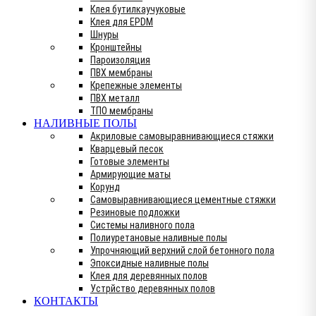
Клея бутилкаучуковые
Клея для EPDM
Шнуры
Кронштейны
Пароизоляция
ПВХ мембраны
Крепежные элементы
ПВХ металл
ТПО мембраны
НАЛИВНЫЕ ПОЛЫ
Акриловые самовыравнивающиеся стяжки
Кварцевый песок
Готовые элементы
Армирующие маты
Корунд
Самовыравнивающиеся цементные стяжки
Резиновые подложки
Системы наливного пола
Полиуретановые наливные полы
Упрочняющий верхний слой бетонного пола
Эпоксидные наливные полы
Клея для деревянных полов
Устрйство деревянных полов
КОНТАКТЫ