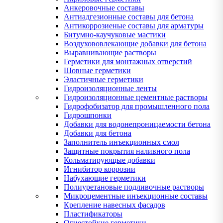
Анкеровочные составы
Антиадгезионные составы для бетона
Антикоррозиеные составы для арматуры
Битумно-каучуковые мастики
Воздухововлекающие добавки для бетона
Выравнивающие растворы
Герметики для монтажных отверстий
Шовные герметики
Эластичные герметики
Гидроизоляционные ленты
Гидроизоляционные цементные растворы
Гидрофобизатор для промышленного пола
Гидрошпонки
Добавки для водонепроницаемости бетона
Добавки для бетона
Заполнитель инъекционных смол
Защитные покрытия наливного пола
Кольматирующые добавки
Игнибитор коррозии
Набухающие герметики
Полиуретановые подливочные растворы
Микроцементные инъекционные составы
Крепление навесных фасадов
Пластификаторы
Огнестойкие герметики