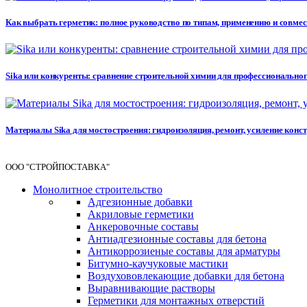
Как выбрать герметик: полное руководство по типам, применению и совме
Sika или конкуренты: сравнение строительной химии для профессионального 
Материалы Sika для мостостроения: гидроизоляция, ремонт, усиление кон
ООО "СТРОЙПОСТАВКА"
Монолитное строительство
Адгезионные добавки
Акриловые герметики
Анкеровочные составы
Антиадгезионные составы для бетона
Антикоррозиеные составы для арматуры
Битумно-каучуковые мастики
Воздухововлекающие добавки для бетона
Выравнивающие растворы
Герметики для монтажных отверстий