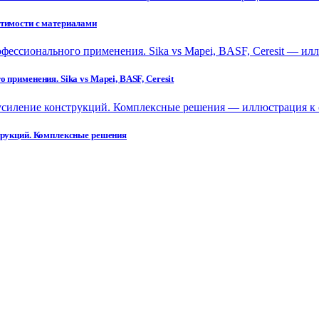
стимости с материалами
применения. Sika vs Mapei, BASF, Ceresit
струкций. Комплексные решения