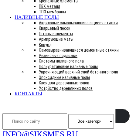
Крепежные элементы
ПВХ металл
ТПО мембраны
НАЛИВНЫЕ ПОЛЫ
Акриловые самовыравнивающиеся стяжки
Кварцевый песок
Готовые элементы
Армирующие маты
Корунд
Самовыравнивающиеся цементные стяжки
Резиновые подложки
Системы наливного пола
Полиуретановые наливные полы
Упрочняющий верхний слой бетонного пола
Эпоксидные наливные полы
Клея для деревянных полов
Устрйство деревянных полов
КОНТАКТЫ
Search
INFO@SIKSMES.RU