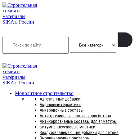
Search
INFO@SIKSMES.RU
Монолитное строительство
Адгезионные добавки
Акриловые герметики
Анкеровочные составы
Антиадгезионные составы для бетона
Антикоррозиеные составы для арматуры
Битумно-каучуковые мастики
Воздухововлекающие добавки для бетона
Выравнивающие растворы