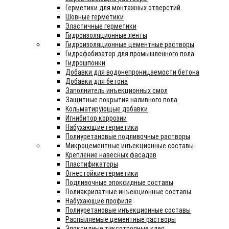
Герметики для монтажных отверстий
Шовные герметики
Эластичные герметики
Гидроизоляционные ленты
Гидроизоляционные цементные растворы
Гидрофобизатор для промышленного пола
Гидрошпонки
Добавки для водонепроницаемости бетона
Добавки для бетона
Заполнитель инъекционных смол
Защитные покрытия наливного пола
Кольматирующые добавки
Игнибитор коррозии
Набухающие герметики
Полиуретановые подливочные растворы
Микроцементные инъекционные составы
Крепление навесных фасадов
Пластификаторы
Огнестойкие герметики
Подливочные эпоксидные составы
Полиакрилатные инъекционные составы
Набухающие профиля
Полиуретановые инъекционные составы
Распыляемые цементные растворы
Эпоксидные тиксотропные клея