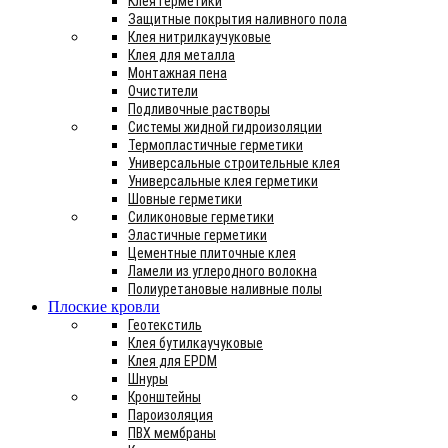
Клея герметики
Защитные покрытия наливного пола
Клея нитрилкаучуковые
Клея для металла
Монтажная пена
Очистители
Подливочные растворы
Системы жидной гидроизоляции
Термопластичные герметики
Универсальные строительные клея
Универсальные клея герметики
Шовные герметики
Силиконовые герметики
Эластичные герметики
Цементные плиточные клея
Ламели из углеродного волокна
Полиуретановые наливные полы
Плоские кровли
Геотекстиль
Клея бутилкаучуковые
Клея для EPDM
Шнуры
Кронштейны
Пароизоляция
ПВХ мембраны