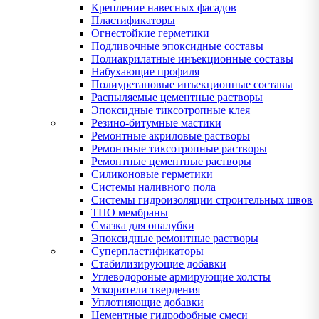
Крепление навесных фасадов
Пластификаторы
Огнестойкие герметики
Подливочные эпоксидные составы
Полиакрилатные инъекционные составы
Набухающие профиля
Полиуретановые инъекционные составы
Распыляемые цементные растворы
Эпоксидные тиксотропные клея
Резино-битумные мастики
Ремонтные акриловые растворы
Ремонтные тиксотропные растворы
Ремонтные цементные растворы
Силиконовые герметики
Системы наливного пола
Системы гидроизоляции строительных швов
ТПО мембраны
Смазка для опалубки
Эпоксидные ремонтные растворы
Суперпластификаторы
Стабилизирующие добавки
Углеводороные армирующие холсты
Ускорители твердения
Уплотняющие добавки
Цементные гидрофобные смеси