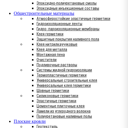
Эпоксидно-полиуретановые смолы
Эпоксидные инъекционные составы
Общестроительные материалы
Атмосферостойкие эластичные герметики
Гидроизоляционные ленты
Гидро- пароизоляционные мембраны
Клея герметики
Защитные покрытия наливного пола
Клея нитрилкаучуковые
Клея для металла
Монтажная пена
Очистители
Подливочные растворы
Системы жидной гидроизоляции
Термопластичные герметики
Универсальные строительные клея
Универсальные клея герметики
Шовные герметики
Силиконовые герметики
Эластичные герметики
Цементные плиточные клея
Ламели из углеродного волокна
Полиуретановые наливные полы
Плоские кровли
Геотекстиль