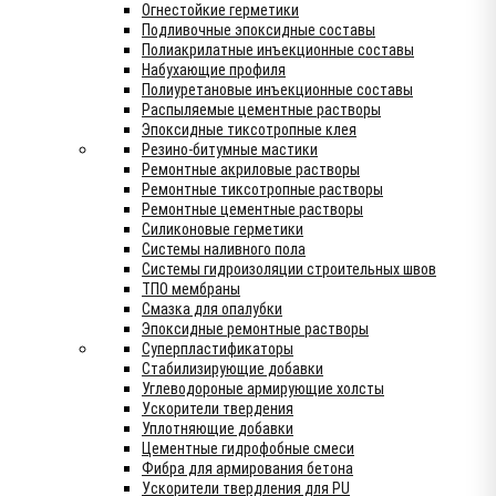
Огнестойкие герметики
Подливочные эпоксидные составы
Полиакрилатные инъекционные составы
Набухающие профиля
Полиуретановые инъекционные составы
Распыляемые цементные растворы
Эпоксидные тиксотропные клея
Резино-битумные мастики
Ремонтные акриловые растворы
Ремонтные тиксотропные растворы
Ремонтные цементные растворы
Силиконовые герметики
Системы наливного пола
Системы гидроизоляции строительных швов
ТПО мембраны
Смазка для опалубки
Эпоксидные ремонтные растворы
Суперпластификаторы
Стабилизирующие добавки
Углеводороные армирующие холсты
Ускорители твердения
Уплотняющие добавки
Цементные гидрофобные смеси
Фибра для армирования бетона
Ускорители твердления для PU