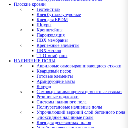
Плоские кровли
Геотекстиль
Клея бутилкаучуковые
Клея для EPDM
Шнуры
Кронштейны
Пароизоляция
ПВХ мембраны
Крепежные элементы
ПВХ металл
ТПО мембраны
НАЛИВНЫЕ ПОЛЫ
Акриловые самовыравнивающиеся стяжки
Кварцевый песок
Готовые элементы
Армирующие маты
Корунд
Самовыравнивающиеся цементные стяжки
Резиновые подложки
Системы наливного пола
Полиуретановые наливные полы
Упрочняющий верхний слой бетонного пола
Эпоксидные наливные полы
Клея для деревянных полов
Устрйство деревянных полов