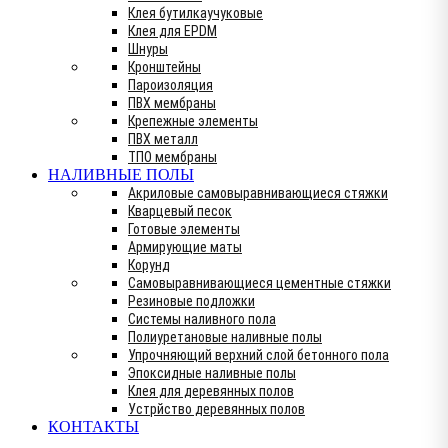
Клея бутилкаучуковые
Клея для EPDM
Шнуры
Кронштейны
Пароизоляция
ПВХ мембраны
Крепежные элементы
ПВХ металл
ТПО мембраны
НАЛИВНЫЕ ПОЛЫ
Акриловые самовыравнивающиеся стяжки
Кварцевый песок
Готовые элементы
Армирующие маты
Корунд
Самовыравнивающиеся цементные стяжки
Резиновые подложки
Системы наливного пола
Полиуретановые наливные полы
Упрочняющий верхний слой бетонного пола
Эпоксидные наливные полы
Клея для деревянных полов
Устрйство деревянных полов
КОНТАКТЫ