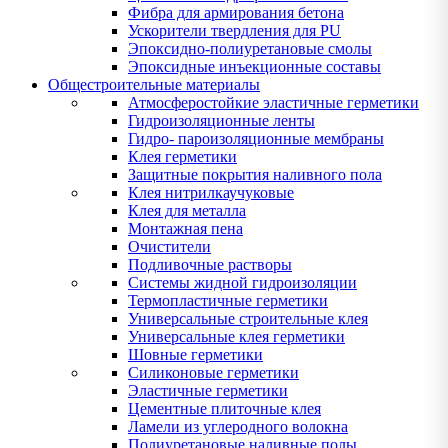
Фибра для армирования бетона
Ускорители твердления для PU
Эпоксидно-полиуретановые смолы
Эпоксидные инъекционные составы
Общестроительные материалы
Атмосферостойкие эластичные герметики
Гидроизоляционные ленты
Гидро- пароизоляционные мембраны
Клея герметики
Защитные покрытия наливного пола
Клея нитрилкаучуковые
Клея для металла
Монтажная пена
Очистители
Подливочные растворы
Системы жидной гидроизоляции
Термопластичные герметики
Универсальные строительные клея
Универсальные клея герметики
Шовные герметики
Силиконовые герметики
Эластичные герметики
Цементные плиточные клея
Ламели из углеродного волокна
Полиуретановые наливные полы