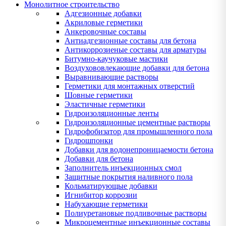
Монолитное строительство
Адгезионные добавки
Акриловые герметики
Анкеровочные составы
Антиадгезионные составы для бетона
Антикоррозиеные составы для арматуры
Битумно-каучуковые мастики
Воздухововлекающие добавки для бетона
Выравнивающие растворы
Герметики для монтажных отверстий
Шовные герметики
Эластичные герметики
Гидроизоляционные ленты
Гидроизоляционные цементные растворы
Гидрофобизатор для промышленного пола
Гидрошпонки
Добавки для водонепроницаемости бетона
Добавки для бетона
Заполнитель инъекционных смол
Защитные покрытия наливного пола
Кольматирующые добавки
Игнибитор коррозии
Набухающие герметики
Полиуретановые подливочные растворы
Микроцементные инъекционные составы