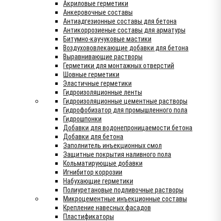
Акриловые герметики
Анкеровочные составы
Антиадгезионные составы для бетона
Антикоррозиеные составы для арматуры
Битумно-каучуковые мастики
Воздухововлекающие добавки для бетона
Выравнивающие растворы
Герметики для монтажных отверстий
Шовные герметики
Эластичные герметики
Гидроизоляционные ленты
Гидроизоляционные цементные растворы
Гидрофобизатор для промышленного пола
Гидрошпонки
Добавки для водонепроницаемости бетона
Добавки для бетона
Заполнитель инъекционных смол
Защитные покрытия наливного пола
Кольматирующые добавки
Игнибитор коррозии
Набухающие герметики
Полиуретановые подливочные растворы
Микроцементные инъекционные составы
Крепление навесных фасадов
Пластификаторы