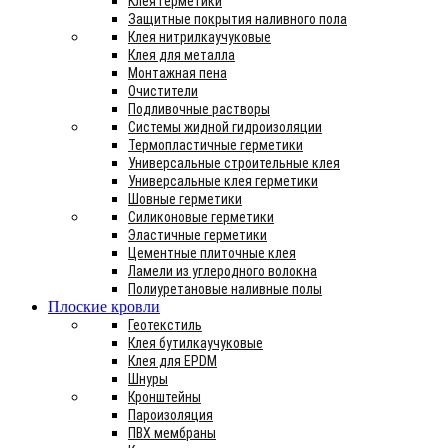
Клея герметики
Защитные покрытия наливного пола
Клея нитрилкаучуковые
Клея для металла
Монтажная пена
Очистители
Подливочные растворы
Системы жидной гидроизоляции
Термопластичные герметики
Универсальные строительные клея
Универсальные клея герметики
Шовные герметики
Силиконовые герметики
Эластичные герметики
Цементные плиточные клея
Ламели из углеродного волокна
Полиуретановые наливные полы
Плоские кровли
Геотекстиль
Клея бутилкаучуковые
Клея для EPDM
Шнуры
Кронштейны
Пароизоляция
ПВХ мембраны