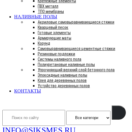
Крепежные элементы
ПВХ металл
ТПО мембраны
НАЛИВНЫЕ ПОЛЫ
Акриловые самовыравнивающиеся стяжки
Кварцевый песок
Готовые элементы
Армирующие маты
Корунд
Самовыравнивающиеся цементные стяжки
Резиновые подложки
Системы наливного пола
Полиуретановые наливные полы
Упрочняющий верхний слой бетонного пола
Эпоксидные наливные полы
Клея для деревянных полов
Устрйство деревянных полов
КОНТАКТЫ
Search
INFO@SIKSMES.RU