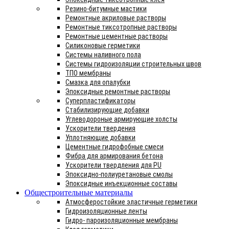
Резино-битумные мастики
Ремонтные акриловые растворы
Ремонтные тиксотропные растворы
Ремонтные цементные растворы
Силиконовые герметики
Системы наливного пола
Системы гидроизоляции строительных швов
ТПО мембраны
Смазка для опалубки
Эпоксидные ремонтные растворы
Суперпластификаторы
Стабилизирующие добавки
Углеводороные армирующие холсты
Ускорители твердения
Уплотняющие добавки
Цементные гидрофобные смеси
Фибра для армирования бетона
Ускорители твердления для PU
Эпоксидно-полиуретановые смолы
Эпоксидные инъекционные составы
Общестроительные материалы
Атмосферостойкие эластичные герметики
Гидроизоляционные ленты
Гидро- пароизоляционные мембраны