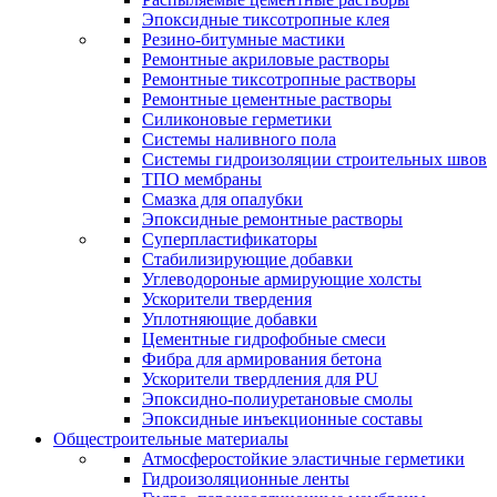
Эпоксидные тиксотропные клея
Резино-битумные мастики
Ремонтные акриловые растворы
Ремонтные тиксотропные растворы
Ремонтные цементные растворы
Силиконовые герметики
Системы наливного пола
Системы гидроизоляции строительных швов
ТПО мембраны
Смазка для опалубки
Эпоксидные ремонтные растворы
Суперпластификаторы
Стабилизирующие добавки
Углеводороные армирующие холсты
Ускорители твердения
Уплотняющие добавки
Цементные гидрофобные смеси
Фибра для армирования бетона
Ускорители твердления для PU
Эпоксидно-полиуретановые смолы
Эпоксидные инъекционные составы
Общестроительные материалы
Атмосферостойкие эластичные герметики
Гидроизоляционные ленты