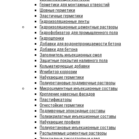
Герметики для монтажных отверстий
Шовные герметики
Эластичные герметики
Гидроизоляционные ленты
Гидроизоляционные цементные растворы
Гидрофобизатор для промышленного пола
Гидрошпонки
Добавки для водонепроницаемости бетона
Добавки для бетона
Заполнитель инъекционных смол
Защитные покрытия наливного пола
Кольматирующые добавки
Игнибитор коррозии
Набухающие герметики
Полиуретановые подливочные растворы
Микроцементные инъекционные составы
Крепление навесных фасадов
Пластификаторы
Огнестойкие герметики
Подливочные эпоксидные составы
Полиакрилатные инъекционные составы
Набухающие профиля
Полиуретановые инъекционные составы
Распыляемые цементные растворы
Эпоксидные тиксотропные клея