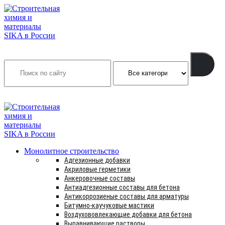
Search
INFO@SIKSMES.RU
Монолитное строительство
Адгезионные добавки
Акриловые герметики
Анкеровочные составы
Антиадгезионные составы для бетона
Антикоррозиеные составы для арматуры
Битумно-каучуковые мастики
Воздухововлекающие добавки для бетона
Выравнивающие растворы