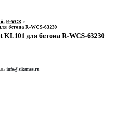
ей
R-WCS
,
 для бетона R-WCS-63230
kt KL101 для бетона R-WCS-63230
info@siksmes.ru
IL: