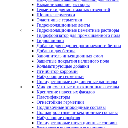
Выравнивающие растворы
Герметики для монтажных отверстий
Шовные герметики
Эластичные герметики
Гидроизоляционные ленты
Гидроизоляционные цементные растворы
Гидрофобизатор для промышленного пола
Гидрошпонки
Добавки для водонепроницаемости бетона
Добавки для бетона
Заполнитель инъекционных смол
Защитные покрытия наливного пола
Кольматирующые добавки
Игнибитор коррозии
Набухающие герметики
Полиуретановые подливочные растворы
Микроцементные инъекционные составы
Крепление навесных фасадов
Пластификаторы
Огнестойкие герметики
Подливочные эпоксидные составы
Полиакрилатные инъекционные составы
Набухающие профиля
Полиуретановые инъекционные составы
Распыляемые цементные растворы