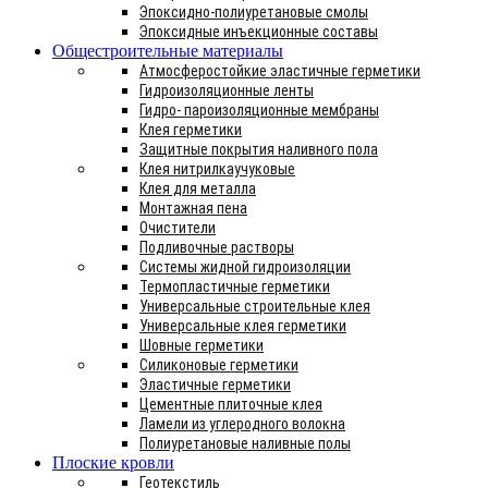
Эпоксидно-полиуретановые смолы
Эпоксидные инъекционные составы
Общестроительные материалы
Атмосферостойкие эластичные герметики
Гидроизоляционные ленты
Гидро- пароизоляционные мембраны
Клея герметики
Защитные покрытия наливного пола
Клея нитрилкаучуковые
Клея для металла
Монтажная пена
Очистители
Подливочные растворы
Системы жидной гидроизоляции
Термопластичные герметики
Универсальные строительные клея
Универсальные клея герметики
Шовные герметики
Силиконовые герметики
Эластичные герметики
Цементные плиточные клея
Ламели из углеродного волокна
Полиуретановые наливные полы
Плоские кровли
Геотекстиль