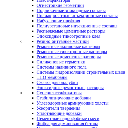
Пластификаторы
Огнестойкие герметики
Подливочные эпоксидные составы
Полиакрилатные инъекционные составы
Набухающие профиля
Полиуретановые инъекционные составы
Распыляемые цементные растворы
Эпоксидные тиксотропные клея
Резино-битумные мастики
Ремонтные акриловые растворы
Ремонтные тиксотропные растворы
Ремонтные цементные растворы
Силиконовые герметики
Системы наливного пола
Системы гидроизоляции строительных швов
ТПО мембраны
Смазка для опалубки
Эпоксидные ремонтные растворы
Суперпластификаторы
Стабилизирующие добавки
Углеводороные армирующие холсты
Ускорители твердения
Уплотняющие добавки
Цементные гидрофобные смеси
Фибра для армирования бетона