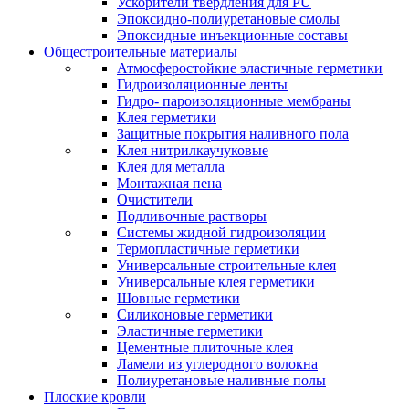
Ускорители твердления для PU
Эпоксидно-полиуретановые смолы
Эпоксидные инъекционные составы
Общестроительные материалы
Атмосферостойкие эластичные герметики
Гидроизоляционные ленты
Гидро- пароизоляционные мембраны
Клея герметики
Защитные покрытия наливного пола
Клея нитрилкаучуковые
Клея для металла
Монтажная пена
Очистители
Подливочные растворы
Системы жидной гидроизоляции
Термопластичные герметики
Универсальные строительные клея
Универсальные клея герметики
Шовные герметики
Силиконовые герметики
Эластичные герметики
Цементные плиточные клея
Ламели из углеродного волокна
Полиуретановые наливные полы
Плоские кровли