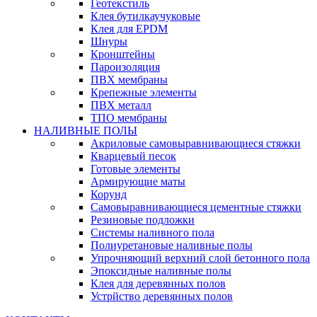
Геотекстиль
Клея бутилкаучуковые
Клея для EPDM
Шнуры
Кронштейны
Пароизоляция
ПВХ мембраны
Крепежные элементы
ПВХ металл
ТПО мембраны
НАЛИВНЫЕ ПОЛЫ
Акриловые самовыравнивающиеся стяжки
Кварцевый песок
Готовые элементы
Армирующие маты
Корунд
Самовыравнивающиеся цементные стяжки
Резиновые подложки
Системы наливного пола
Полиуретановые наливные полы
Упрочняющий верхний слой бетонного пола
Эпоксидные наливные полы
Клея для деревянных полов
Устрйство деревянных полов