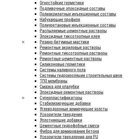
Огнестойкие герметики
Подливочные эпоксидные составы
Полиакрилатные инъекционные составы
Набухающие профиля
Полиуретановые инъекционные составы
Распыляемые цементные растворы
Эпоксидные тиксотропные клея
Резино-битумные мастики
Ремонтные акриловые растворы
Ремонтные тиксотропные растворы
Ремонтные цементные растворы
Силиконовые герметики
Системы наливного пола
Системы гидроизоляции строительных швов
ТПО мембраны
Смазка для опалубки
Эпоксидные ремонтные растворы
Суперпластификаторы
Стабилизирующие добавки
Углеводороные армирующие холсты
Ускорители твердения
Уплотняющие добавки
Цементные гидрофобные смеси
Фибра для армирования бетона
Ускорители твердления для PU