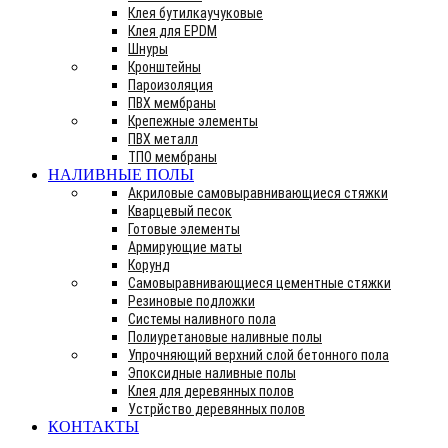
Клея бутилкаучуковые
Клея для EPDM
Шнуры
Кронштейны
Пароизоляция
ПВХ мембраны
Крепежные элементы
ПВХ металл
ТПО мембраны
НАЛИВНЫЕ ПОЛЫ
Акриловые самовыравнивающиеся стяжки
Кварцевый песок
Готовые элементы
Армирующие маты
Корунд
Самовыравнивающиеся цементные стяжки
Резиновые подложки
Системы наливного пола
Полиуретановые наливные полы
Упрочняющий верхний слой бетонного пола
Эпоксидные наливные полы
Клея для деревянных полов
Устрйство деревянных полов
КОНТАКТЫ