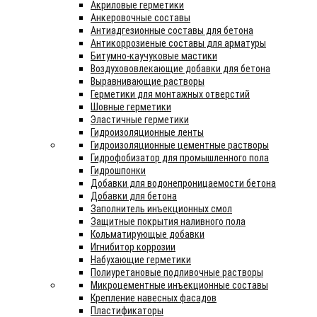
Акриловые герметики
Анкеровочные составы
Антиадгезионные составы для бетона
Антикоррозиеные составы для арматуры
Битумно-каучуковые мастики
Воздухововлекающие добавки для бетона
Выравнивающие растворы
Герметики для монтажных отверстий
Шовные герметики
Эластичные герметики
Гидроизоляционные ленты
Гидроизоляционные цементные растворы
Гидрофобизатор для промышленного пола
Гидрошпонки
Добавки для водонепроницаемости бетона
Добавки для бетона
Заполнитель инъекционных смол
Защитные покрытия наливного пола
Кольматирующые добавки
Игнибитор коррозии
Набухающие герметики
Полиуретановые подливочные растворы
Микроцементные инъекционные составы
Крепление навесных фасадов
Пластификаторы