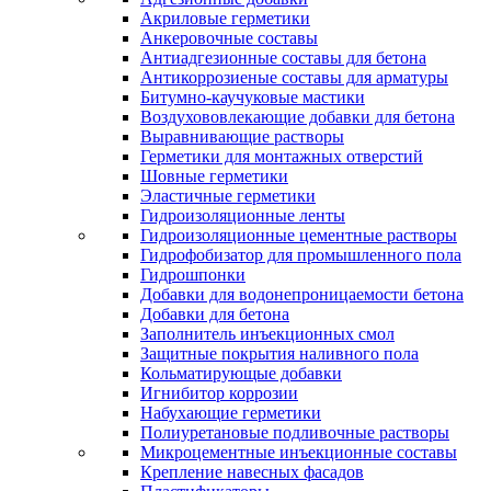
Акриловые герметики
Анкеровочные составы
Антиадгезионные составы для бетона
Антикоррозиеные составы для арматуры
Битумно-каучуковые мастики
Воздухововлекающие добавки для бетона
Выравнивающие растворы
Герметики для монтажных отверстий
Шовные герметики
Эластичные герметики
Гидроизоляционные ленты
Гидроизоляционные цементные растворы
Гидрофобизатор для промышленного пола
Гидрошпонки
Добавки для водонепроницаемости бетона
Добавки для бетона
Заполнитель инъекционных смол
Защитные покрытия наливного пола
Кольматирующые добавки
Игнибитор коррозии
Набухающие герметики
Полиуретановые подливочные растворы
Микроцементные инъекционные составы
Крепление навесных фасадов