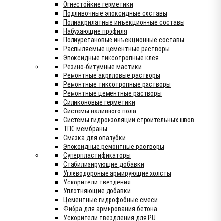
Огнестойкие герметики
Подливочные эпоксидные составы
Полиакрилатные инъекционные составы
Набухающие профиля
Полиуретановые инъекционные составы
Распыляемые цементные растворы
Эпоксидные тиксотропные клея
Резино-битумные мастики
Ремонтные акриловые растворы
Ремонтные тиксотропные растворы
Ремонтные цементные растворы
Силиконовые герметики
Системы наливного пола
Системы гидроизоляции строительных швов
ТПО мембраны
Смазка для опалубки
Эпоксидные ремонтные растворы
Суперпластификаторы
Стабилизирующие добавки
Углеводороные армирующие холсты
Ускорители твердения
Уплотняющие добавки
Цементные гидрофобные смеси
Фибра для армирования бетона
Ускорители твердления для PU