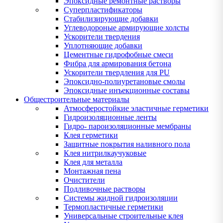
Эпоксидные ремонтные растворы
Суперпластификаторы
Стабилизирующие добавки
Углеводороные армирующие холсты
Ускорители твердения
Уплотняющие добавки
Цементные гидрофобные смеси
Фибра для армирования бетона
Ускорители твердления для PU
Эпоксидно-полиуретановые смолы
Эпоксидные инъекционные составы
Общестроительные материалы
Атмосферостойкие эластичные герметики
Гидроизоляционные ленты
Гидро- пароизоляционные мембраны
Клея герметики
Защитные покрытия наливного пола
Клея нитрилкаучуковые
Клея для металла
Монтажная пена
Очистители
Подливочные растворы
Системы жидной гидроизоляции
Термопластичные герметики
Универсальные строительные клея