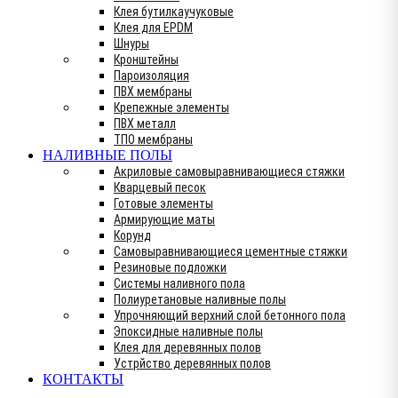
Клея бутилкаучуковые
Клея для EPDM
Шнуры
Кронштейны
Пароизоляция
ПВХ мембраны
Крепежные элементы
ПВХ металл
ТПО мембраны
НАЛИВНЫЕ ПОЛЫ
Акриловые самовыравнивающиеся стяжки
Кварцевый песок
Готовые элементы
Армирующие маты
Корунд
Самовыравнивающиеся цементные стяжки
Резиновые подложки
Системы наливного пола
Полиуретановые наливные полы
Упрочняющий верхний слой бетонного пола
Эпоксидные наливные полы
Клея для деревянных полов
Устрйство деревянных полов
КОНТАКТЫ