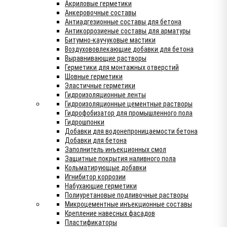
Акриловые герметики
Анкеровочные составы
Антиадгезионные составы для бетона
Антикоррозиеные составы для арматуры
Битумно-каучуковые мастики
Воздухововлекающие добавки для бетона
Выравнивающие растворы
Герметики для монтажных отверстий
Шовные герметики
Эластичные герметики
Гидроизоляционные ленты
Гидроизоляционные цементные растворы
Гидрофобизатор для промышленного пола
Гидрошпонки
Добавки для водонепроницаемости бетона
Добавки для бетона
Заполнитель инъекционных смол
Защитные покрытия наливного пола
Кольматирующые добавки
Игнибитор коррозии
Набухающие герметики
Полиуретановые подливочные растворы
Микроцементные инъекционные составы
Крепление навесных фасадов
Пластификаторы