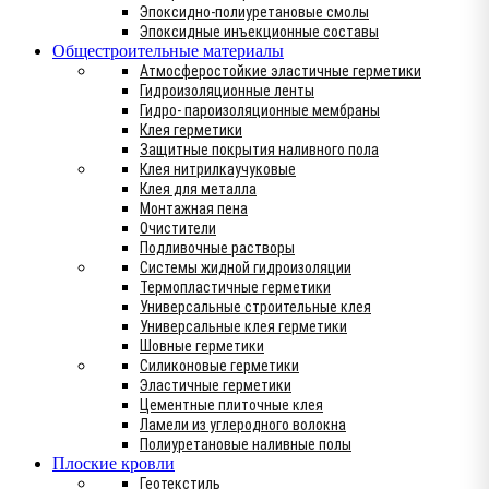
Эпоксидно-полиуретановые смолы
Эпоксидные инъекционные составы
Общестроительные материалы
Атмосферостойкие эластичные герметики
Гидроизоляционные ленты
Гидро- пароизоляционные мембраны
Клея герметики
Защитные покрытия наливного пола
Клея нитрилкаучуковые
Клея для металла
Монтажная пена
Очистители
Подливочные растворы
Системы жидной гидроизоляции
Термопластичные герметики
Универсальные строительные клея
Универсальные клея герметики
Шовные герметики
Силиконовые герметики
Эластичные герметики
Цементные плиточные клея
Ламели из углеродного волокна
Полиуретановые наливные полы
Плоские кровли
Геотекстиль