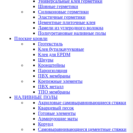
Универсальные клея герметики
Шовные герметики
Силиконовые герметики
Эластичные герметики
Цементные плиточные клея
Ламели из углеродного волокна
Полиуретановые наливные полы
Плоские кровли
Геотекстиль
Клея бутилкаучуковые
Клея для EPDM
Шнуры
Кронштейны
Пароизоляция
ПВХ мембраны
Крепежные элементы
ПВХ металл
ТПО мембраны
НАЛИВНЫЕ ПОЛЫ
Акриловые самовыравнивающиеся стяжки
Кварцевый песок
Готовые элементы
Армирующие маты
Корунд
Самовыравнивающиеся цементные стяжки