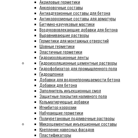
Акриловые герметики
Анкеровочные составы
Антиадгезионные составы для бетона
Антикоррозиеные составы для арматуры
Битумно-каучуковые мастики
Воздухововлекающие добавки для бетона
Выравнивающие растворы
Герметики для монтажных отверстий
Шовные герметики
Эластичные герметики
Гидроизоляционные ленты
Гидроизоляционные цементные растворы
Гидрофобизатор для промышленного пола
Гидрошпонки
Добавки для водонепроницаемости бетона
Добавки для бетона
Заполнитель инъекционных смол
Защитные покрытия наливного пола
Кольматирующые добавки
Игнибитор коррозии
Набухающие герметики
Полиуретановые подливочные растворы
Микроцементные инъекционные составы
Крепление навесных фасадов
Пластификаторы