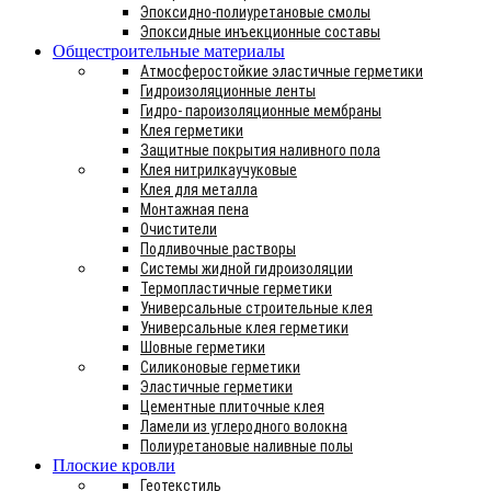
Эпоксидно-полиуретановые смолы
Эпоксидные инъекционные составы
Общестроительные материалы
Атмосферостойкие эластичные герметики
Гидроизоляционные ленты
Гидро- пароизоляционные мембраны
Клея герметики
Защитные покрытия наливного пола
Клея нитрилкаучуковые
Клея для металла
Монтажная пена
Очистители
Подливочные растворы
Системы жидной гидроизоляции
Термопластичные герметики
Универсальные строительные клея
Универсальные клея герметики
Шовные герметики
Силиконовые герметики
Эластичные герметики
Цементные плиточные клея
Ламели из углеродного волокна
Полиуретановые наливные полы
Плоские кровли
Геотекстиль