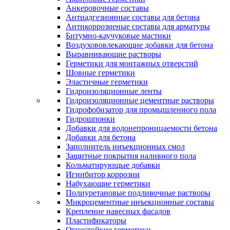
Анкеровочные составы
Антиадгезионные составы для бетона
Антикоррозиеные составы для арматуры
Битумно-каучуковые мастики
Воздухововлекающие добавки для бетона
Выравнивающие растворы
Герметики для монтажных отверстий
Шовные герметики
Эластичные герметики
Гидроизоляционные ленты
Гидроизоляционные цементные растворы
Гидрофобизатор для промышленного пола
Гидрошпонки
Добавки для водонепроницаемости бетона
Добавки для бетона
Заполнитель инъекционных смол
Защитные покрытия наливного пола
Кольматирующые добавки
Игнибитор коррозии
Набухающие герметики
Полиуретановые подливочные растворы
Микроцементные инъекционные составы
Крепление навесных фасадов
Пластификаторы
Огнестойкие герметики