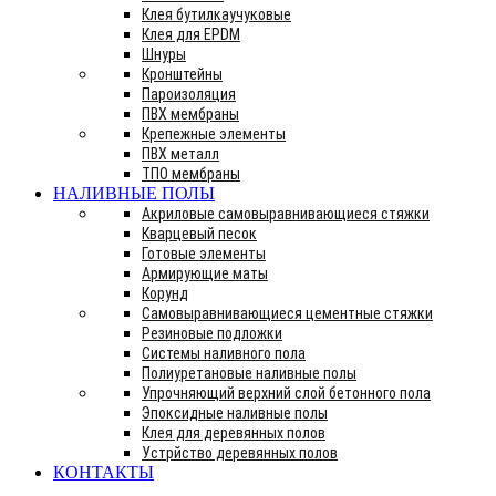
Клея бутилкаучуковые
Клея для EPDM
Шнуры
Кронштейны
Пароизоляция
ПВХ мембраны
Крепежные элементы
ПВХ металл
ТПО мембраны
НАЛИВНЫЕ ПОЛЫ
Акриловые самовыравнивающиеся стяжки
Кварцевый песок
Готовые элементы
Армирующие маты
Корунд
Самовыравнивающиеся цементные стяжки
Резиновые подложки
Системы наливного пола
Полиуретановые наливные полы
Упрочняющий верхний слой бетонного пола
Эпоксидные наливные полы
Клея для деревянных полов
Устрйство деревянных полов
КОНТАКТЫ