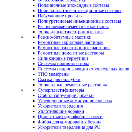
Подливочные эпоксидные составы
Полиакрилатные инъекционные составы
Набухающие профиля
Полиуретановые инъекционные составы
Распыляемые цементные растворы
Эпоксидные тиксотропные клея
Резино-битумные мастики
Ремонтные акриловые растворы
Ремонтные тиксотропные растворы
Ремонтные цементные растворы
Силиконовые герметики
Системы наливного пола
Системы гидроизоляции строительных швов
ТПО мембраны
Смазка для опалубки
Эпоксидные ремонтные растворы
Суперпластификаторы
Стабилизирующие добавки
Углеводороные армирующие холсты
Ускорители твердения
Уплотняющие добавки
Цементные гидрофобные смеси
Фибра для армирования бетона
Ускорители твердления для PU