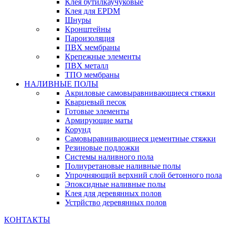
Клея бутилкаучуковые
Клея для EPDM
Шнуры
Кронштейны
Пароизоляция
ПВХ мембраны
Крепежные элементы
ПВХ металл
ТПО мембраны
НАЛИВНЫЕ ПОЛЫ
Акриловые самовыравнивающиеся стяжки
Кварцевый песок
Готовые элементы
Армирующие маты
Корунд
Самовыравнивающиеся цементные стяжки
Резиновые подложки
Системы наливного пола
Полиуретановые наливные полы
Упрочняющий верхний слой бетонного пола
Эпоксидные наливные полы
Клея для деревянных полов
Устрйство деревянных полов
КОНТАКТЫ