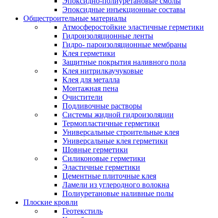
Эпоксидно-полиуретановые смолы
Эпоксидные инъекционные составы
Общестроительные материалы
Атмосферостойкие эластичные герметики
Гидроизоляционные ленты
Гидро- пароизоляционные мембраны
Клея герметики
Защитные покрытия наливного пола
Клея нитрилкаучуковые
Клея для металла
Монтажная пена
Очистители
Подливочные растворы
Системы жидной гидроизоляции
Термопластичные герметики
Универсальные строительные клея
Универсальные клея герметики
Шовные герметики
Силиконовые герметики
Эластичные герметики
Цементные плиточные клея
Ламели из углеродного волокна
Полиуретановые наливные полы
Плоские кровли
Геотекстиль