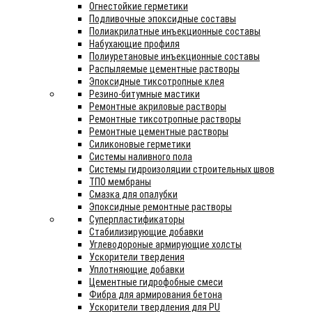
Огнестойкие герметики
Подливочные эпоксидные составы
Полиакрилатные инъекционные составы
Набухающие профиля
Полиуретановые инъекционные составы
Распыляемые цементные растворы
Эпоксидные тиксотропные клея
Резино-битумные мастики
Ремонтные акриловые растворы
Ремонтные тиксотропные растворы
Ремонтные цементные растворы
Силиконовые герметики
Системы наливного пола
Системы гидроизоляции строительных швов
ТПО мембраны
Смазка для опалубки
Эпоксидные ремонтные растворы
Суперпластификаторы
Стабилизирующие добавки
Углеводороные армирующие холсты
Ускорители твердения
Уплотняющие добавки
Цементные гидрофобные смеси
Фибра для армирования бетона
Ускорители твердления для PU