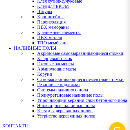
Клея бутилкаучуковые
Клея для EPDM
Шнуры
Кронштейны
Пароизоляция
ПВХ мембраны
Крепежные элементы
ПВХ металл
ТПО мембраны
НАЛИВНЫЕ ПОЛЫ
Акриловые самовыравнивающиеся стяжки
Кварцевый песок
Готовые элементы
Армирующие маты
Корунд
Самовыравнивающиеся цементные стяжки
Резиновые подложки
Системы наливного пола
Полиуретановые наливные полы
Упрочняющий верхний слой бетонного пола
Эпоксидные наливные полы
Клея для деревянных полов
Устрйство деревянных полов
КОНТАКТЫ