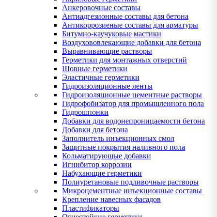
Анкеровочные составы
Антиадгезионные составы для бетона
Антикоррозиеные составы для арматуры
Битумно-каучуковые мастики
Воздухововлекающие добавки для бетона
Выравнивающие растворы
Герметики для монтажных отверстий
Шовные герметики
Эластичные герметики
Гидроизоляционные ленты
Гидроизоляционные цементные растворы
Гидрофобизатор для промышленного пола
Гидрошпонки
Добавки для водонепроницаемости бетона
Добавки для бетона
Заполнитель инъекционных смол
Защитные покрытия наливного пола
Кольматирующые добавки
Игнибитор коррозии
Набухающие герметики
Полиуретановые подливочные растворы
Микроцементные инъекционные составы
Крепление навесных фасадов
Пластификаторы
Огнестойкие герметики