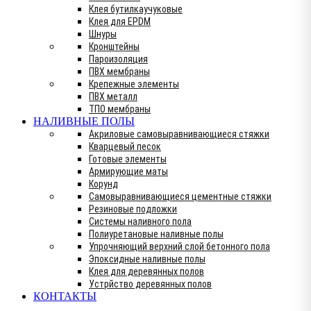
Клея бутилкаучуковые
Клея для EPDM
Шнуры
Кронштейны
Пароизоляция
ПВХ мембраны
Крепежные элементы
ПВХ металл
ТПО мембраны
НАЛИВНЫЕ ПОЛЫ
Акриловые самовыравнивающиеся стяжки
Кварцевый песок
Готовые элементы
Армирующие маты
Корунд
Самовыравнивающиеся цементные стяжки
Резиновые подложки
Системы наливного пола
Полиуретановые наливные полы
Упрочняющий верхний слой бетонного пола
Эпоксидные наливные полы
Клея для деревянных полов
Устрйство деревянных полов
КОНТАКТЫ