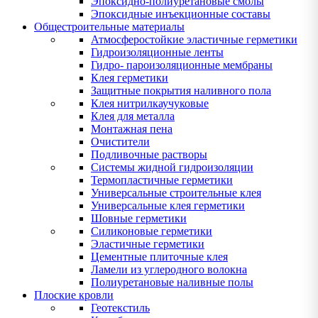
Эпоксидно-полиуретановые смолы
Эпоксидные инъекционные составы
Общестроительные материалы
Атмосферостойкие эластичные герметики
Гидроизоляционные ленты
Гидро- пароизоляционные мембраны
Клея герметики
Защитные покрытия наливного пола
Клея нитрилкаучуковые
Клея для металла
Монтажная пена
Очистители
Подливочные растворы
Системы жидной гидроизоляции
Термопластичные герметики
Универсальные строительные клея
Универсальные клея герметики
Шовные герметики
Силиконовые герметики
Эластичные герметики
Цементные плиточные клея
Ламели из углеродного волокна
Полиуретановые наливные полы
Плоские кровли
Геотекстиль