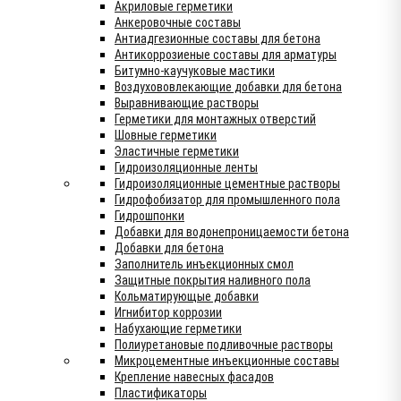
Акриловые герметики
Анкеровочные составы
Антиадгезионные составы для бетона
Антикоррозиеные составы для арматуры
Битумно-каучуковые мастики
Воздухововлекающие добавки для бетона
Выравнивающие растворы
Герметики для монтажных отверстий
Шовные герметики
Эластичные герметики
Гидроизоляционные ленты
Гидроизоляционные цементные растворы
Гидрофобизатор для промышленного пола
Гидрошпонки
Добавки для водонепроницаемости бетона
Добавки для бетона
Заполнитель инъекционных смол
Защитные покрытия наливного пола
Кольматирующые добавки
Игнибитор коррозии
Набухающие герметики
Полиуретановые подливочные растворы
Микроцементные инъекционные составы
Крепление навесных фасадов
Пластификаторы