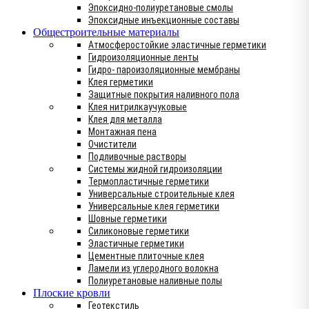
Эпоксидно-полиуретановые смолы
Эпоксидные инъекционные составы
Общестроительные материалы
Атмосферостойкие эластичные герметики
Гидроизоляционные ленты
Гидро- пароизоляционные мембраны
Клея герметики
Защитные покрытия наливного пола
Клея нитрилкаучуковые
Клея для металла
Монтажная пена
Очистители
Подливочные растворы
Системы жидной гидроизоляции
Термопластичные герметики
Универсальные строительные клея
Универсальные клея герметики
Шовные герметики
Силиконовые герметики
Эластичные герметики
Цементные плиточные клея
Ламели из углеродного волокна
Полиуретановые наливные полы
Плоские кровли
Геотекстиль