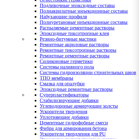
Подливочные эпоксидные составы
Полиакрилатные инъекционные составы
Набухающие профиля
Полиуретановые инъекционные составы
Распыляемые цементные растворы
Эпоксидные тиксотропные клея
Резино-битумные мастики
Ремонтные акриловые растворы
Ремонтные тиксотропные растворы
Ремонтные цементные растворы
Силиконовые герметики
Системы наливного пола
Системы гидроизоляции строительных швов
ТПО мембраны
Смазка для опалубки
Эпоксидные ремонтные растворы
Суперпластификаторы
Стабилизирующие добавки
Углеводороные армирующие холсты
Ускорители твердения
Уплотняющие добавки
Цементные гидрофобные смеси
Фибра для армирования бетона
Ускорители твердления для PU