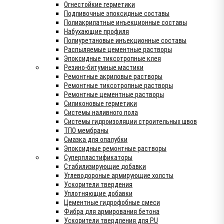
Огнестойкие герметики
Подливочные эпоксидные составы
Полиакрилатные инъекционные составы
Набухающие профиля
Полиуретановые инъекционные составы
Распыляемые цементные растворы
Эпоксидные тиксотропные клея
Резино-битумные мастики
Ремонтные акриловые растворы
Ремонтные тиксотропные растворы
Ремонтные цементные растворы
Силиконовые герметики
Системы наливного пола
Системы гидроизоляции строительных швов
ТПО мембраны
Смазка для опалубки
Эпоксидные ремонтные растворы
Суперпластификаторы
Стабилизирующие добавки
Углеводороные армирующие холсты
Ускорители твердения
Уплотняющие добавки
Цементные гидрофобные смеси
Фибра для армирования бетона
Ускорители твердления для PU