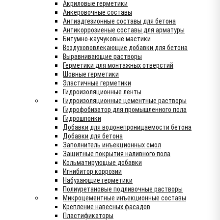
Акриловые герметики
Анкеровочные составы
Антиадгезионные составы для бетона
Антикоррозиеные составы для арматуры
Битумно-каучуковые мастики
Воздухововлекающие добавки для бетона
Выравнивающие растворы
Герметики для монтажных отверстий
Шовные герметики
Эластичные герметики
Гидроизоляционные ленты
Гидроизоляционные цементные растворы
Гидрофобизатор для промышленного пола
Гидрошпонки
Добавки для водонепроницаемости бетона
Добавки для бетона
Заполнитель инъекционных смол
Защитные покрытия наливного пола
Кольматирующые добавки
Игнибитор коррозии
Набухающие герметики
Полиуретановые подливочные растворы
Микроцементные инъекционные составы
Крепление навесных фасадов
Пластификаторы