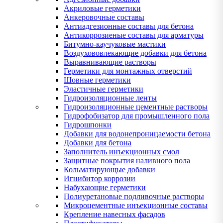
Акриловые герметики
Анкеровочные составы
Антиадгезионные составы для бетона
Антикоррозиеные составы для арматуры
Битумно-каучуковые мастики
Воздухововлекающие добавки для бетона
Выравнивающие растворы
Герметики для монтажных отверстий
Шовные герметики
Эластичные герметики
Гидроизоляционные ленты
Гидроизоляционные цементные растворы
Гидрофобизатор для промышленного пола
Гидрошпонки
Добавки для водонепроницаемости бетона
Добавки для бетона
Заполнитель инъекционных смол
Защитные покрытия наливного пола
Кольматирующые добавки
Игнибитор коррозии
Набухающие герметики
Полиуретановые подливочные растворы
Микроцементные инъекционные составы
Крепление навесных фасадов