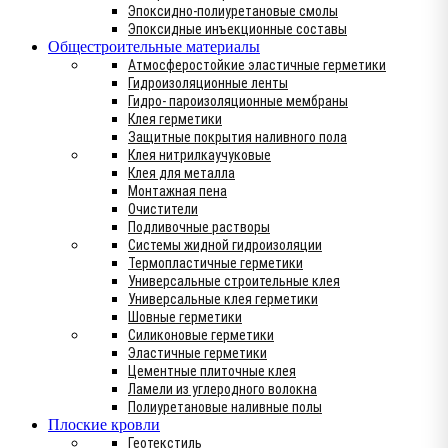
Эпоксидно-полиуретановые смолы
Эпоксидные инъекционные составы
Общестроительные материалы
Атмосферостойкие эластичные герметики
Гидроизоляционные ленты
Гидро- пароизоляционные мембраны
Клея герметики
Защитные покрытия наливного пола
Клея нитрилкаучуковые
Клея для металла
Монтажная пена
Очистители
Подливочные растворы
Системы жидной гидроизоляции
Термопластичные герметики
Универсальные строительные клея
Универсальные клея герметики
Шовные герметики
Силиконовые герметики
Эластичные герметики
Цементные плиточные клея
Ламели из углеродного волокна
Полиуретановые наливные полы
Плоские кровли
Геотекстиль