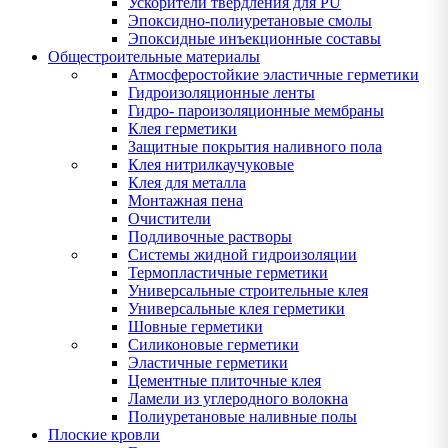
Ускорители твердления для PU
Эпоксидно-полиуретановые смолы
Эпоксидные инъекционные составы
Общестроительные материалы
Атмосферостойкие эластичные герметики
Гидроизоляционные ленты
Гидро- пароизоляционные мембраны
Клея герметики
Защитные покрытия наливного пола
Клея нитрилкаучуковые
Клея для металла
Монтажная пена
Очистители
Подливочные растворы
Системы жидной гидроизоляции
Термопластичные герметики
Универсальные строительные клея
Универсальные клея герметики
Шовные герметики
Силиконовые герметики
Эластичные герметики
Цементные плиточные клея
Ламели из углеродного волокна
Полиуретановые наливные полы
Плоские кровли