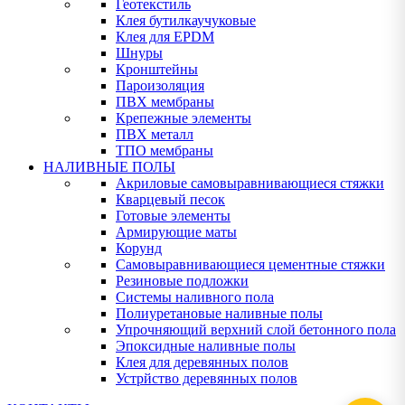
Геотекстиль
Клея бутилкаучуковые
Клея для EPDM
Шнуры
Кронштейны
Пароизоляция
ПВХ мембраны
Крепежные элементы
ПВХ металл
ТПО мембраны
НАЛИВНЫЕ ПОЛЫ
Акриловые самовыравнивающиеся стяжки
Кварцевый песок
Готовые элементы
Армирующие маты
Корунд
Самовыравнивающиеся цементные стяжки
Резиновые подложки
Системы наливного пола
Полиуретановые наливные полы
Упрочняющий верхний слой бетонного пола
Эпоксидные наливные полы
Клея для деревянных полов
Устрйство деревянных полов