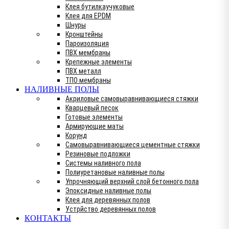
Клея бутилкаучуковые
Клея для EPDM
Шнуры
Кронштейны
Пароизоляция
ПВХ мембраны
Крепежные элементы
ПВХ металл
ТПО мембраны
НАЛИВНЫЕ ПОЛЫ
Акриловые самовыравнивающиеся стяжки
Кварцевый песок
Готовые элементы
Армирующие маты
Корунд
Самовыравнивающиеся цементные стяжки
Резиновые подложки
Системы наливного пола
Полиуретановые наливные полы
Упрочняющий верхний слой бетонного пола
Эпоксидные наливные полы
Клея для деревянных полов
Устрйство деревянных полов
КОНТАКТЫ