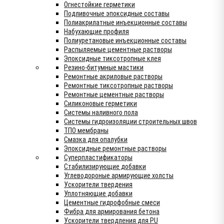
Огнестойкие герметики
Подливочные эпоксидные составы
Полиакрилатные инъекционные составы
Набухающие профиля
Полиуретановые инъекционные составы
Распыляемые цементные растворы
Эпоксидные тиксотропные клея
Резино-битумные мастики
Ремонтные акриловые растворы
Ремонтные тиксотропные растворы
Ремонтные цементные растворы
Силиконовые герметики
Системы наливного пола
Системы гидроизоляции строительных швов
ТПО мембраны
Смазка для опалубки
Эпоксидные ремонтные растворы
Суперпластификаторы
Стабилизирующие добавки
Углеводороные армирующие холсты
Ускорители твердения
Уплотняющие добавки
Цементные гидрофобные смеси
Фибра для армирования бетона
Ускорители твердления для PU