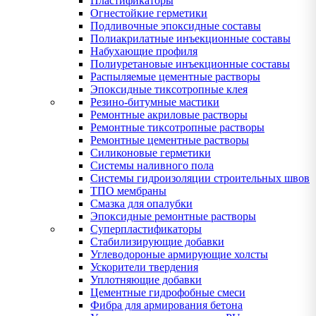
Пластификаторы
Огнестойкие герметики
Подливочные эпоксидные составы
Полиакрилатные инъекционные составы
Набухающие профиля
Полиуретановые инъекционные составы
Распыляемые цементные растворы
Эпоксидные тиксотропные клея
Резино-битумные мастики
Ремонтные акриловые растворы
Ремонтные тиксотропные растворы
Ремонтные цементные растворы
Силиконовые герметики
Системы наливного пола
Системы гидроизоляции строительных швов
ТПО мембраны
Смазка для опалубки
Эпоксидные ремонтные растворы
Суперпластификаторы
Стабилизирующие добавки
Углеводороные армирующие холсты
Ускорители твердения
Уплотняющие добавки
Цементные гидрофобные смеси
Фибра для армирования бетона