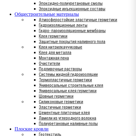
Эпоксидно-полиуретановые смолы
Эпоксидные инъекционные составы
Общестроительные материалы
Атмосферостойкие эластичные герметики
Гидроизоляционные ленты
Гидро- пароизоляционные мембраны
Клея герметики
Защитные покрытия наливного пола
Клея нитрилкаучуковые
Клея для металла
Монтажная пена
Очистители
Подливочные растворы
Системы жидной гидроизоляции
Термопластичные герметики
Универсальные строительные клея
Универсальные клея герметики
Шовные герметики
Силиконовые герметики
Эластичные герметики
Цементные плиточные клея
Ламели из углеродного волокна
Полиуретановые наливные полы
Плоские кровли
Геотекстиль