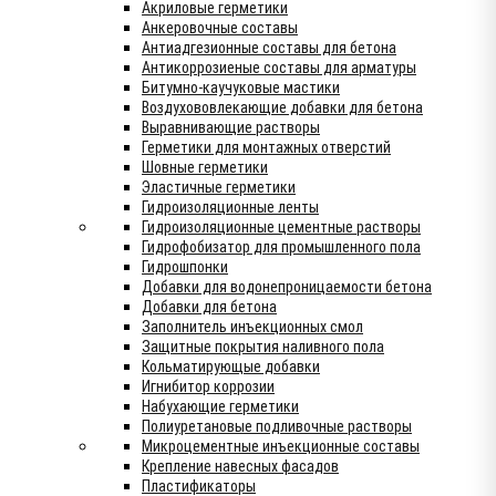
Акриловые герметики
Анкеровочные составы
Антиадгезионные составы для бетона
Антикоррозиеные составы для арматуры
Битумно-каучуковые мастики
Воздухововлекающие добавки для бетона
Выравнивающие растворы
Герметики для монтажных отверстий
Шовные герметики
Эластичные герметики
Гидроизоляционные ленты
Гидроизоляционные цементные растворы
Гидрофобизатор для промышленного пола
Гидрошпонки
Добавки для водонепроницаемости бетона
Добавки для бетона
Заполнитель инъекционных смол
Защитные покрытия наливного пола
Кольматирующые добавки
Игнибитор коррозии
Набухающие герметики
Полиуретановые подливочные растворы
Микроцементные инъекционные составы
Крепление навесных фасадов
Пластификаторы