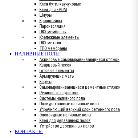
Клея бутилкаучуковые
Клея для EPDM
Шнуры
Кронштейны
Пароизоляция
ПВХ мембраны
Крепежные элементы
ПВХ металл
ТПО мембраны
НАЛИВНЫЕ ПОЛЫ
Акриловые самовыравнивающиеся стяжки
Кварцевый песок
Готовые элементы
Армирующие маты
Корунд
Самовыравнивающиеся цементные стяжки
Резиновые подложки
Системы наливного пола
Полиуретановые наливные полы
Упрочняющий верхний слой бетонного пола
Эпоксидные наливные полы
Клея для деревянных полов
Устрйство деревянных полов
КОНТАКТЫ