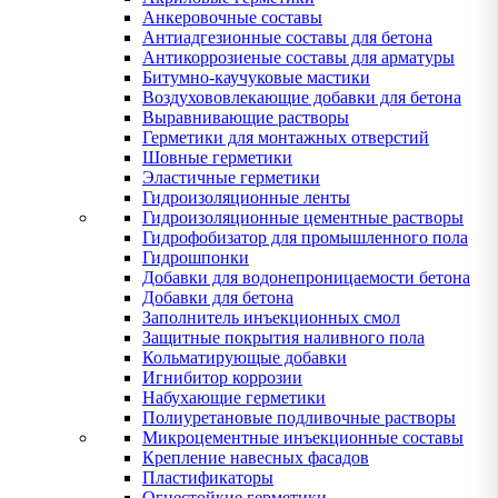
Анкеровочные составы
Антиадгезионные составы для бетона
Антикоррозиеные составы для арматуры
Битумно-каучуковые мастики
Воздухововлекающие добавки для бетона
Выравнивающие растворы
Герметики для монтажных отверстий
Шовные герметики
Эластичные герметики
Гидроизоляционные ленты
Гидроизоляционные цементные растворы
Гидрофобизатор для промышленного пола
Гидрошпонки
Добавки для водонепроницаемости бетона
Добавки для бетона
Заполнитель инъекционных смол
Защитные покрытия наливного пола
Кольматирующые добавки
Игнибитор коррозии
Набухающие герметики
Полиуретановые подливочные растворы
Микроцементные инъекционные составы
Крепление навесных фасадов
Пластификаторы
Огнестойкие герметики