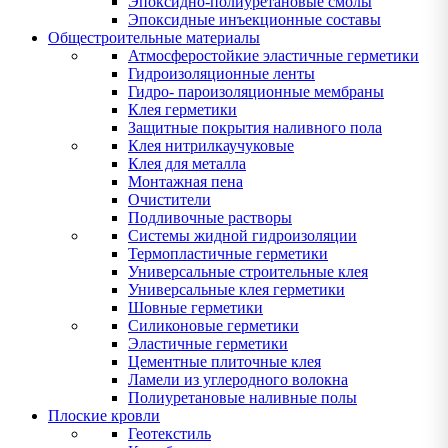
Эпоксидно-полиуретановые смолы
Эпоксидные инъекционные составы
Общестроительные материалы
Атмосферостойкие эластичные герметики
Гидроизоляционные ленты
Гидро- пароизоляционные мембраны
Клея герметики
Защитные покрытия наливного пола
Клея нитрилкаучуковые
Клея для металла
Монтажная пена
Очистители
Подливочные растворы
Системы жидной гидроизоляции
Термопластичные герметики
Универсальные строительные клея
Универсальные клея герметики
Шовные герметики
Силиконовые герметики
Эластичные герметики
Цементные плиточные клея
Ламели из углеродного волокна
Полиуретановые наливные полы
Плоские кровли
Геотекстиль