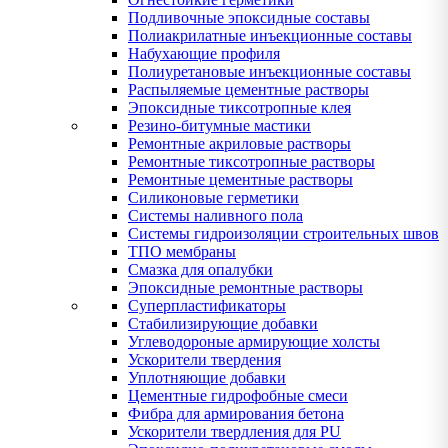
Подливочные эпоксидные составы
Полиакрилатные инъекционные составы
Набухающие профиля
Полиуретановые инъекционные составы
Распыляемые цементные растворы
Эпоксидные тиксотропные клея
Резино-битумные мастики
Ремонтные акриловые растворы
Ремонтные тиксотропные растворы
Ремонтные цементные растворы
Силиконовые герметики
Системы наливного пола
Системы гидроизоляции строительных швов
ТПО мембраны
Смазка для опалубки
Эпоксидные ремонтные растворы
Суперпластификаторы
Стабилизирующие добавки
Углеводороные армирующие холсты
Ускорители твердения
Уплотняющие добавки
Цементные гидрофобные смеси
Фибра для армирования бетона
Ускорители твердления для PU