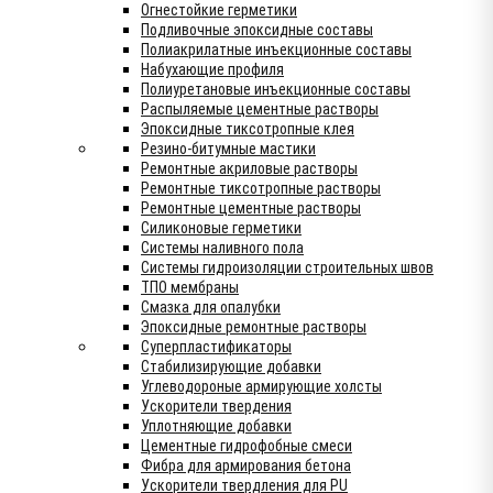
Огнестойкие герметики
Подливочные эпоксидные составы
Полиакрилатные инъекционные составы
Набухающие профиля
Полиуретановые инъекционные составы
Распыляемые цементные растворы
Эпоксидные тиксотропные клея
Резино-битумные мастики
Ремонтные акриловые растворы
Ремонтные тиксотропные растворы
Ремонтные цементные растворы
Силиконовые герметики
Системы наливного пола
Системы гидроизоляции строительных швов
ТПО мембраны
Смазка для опалубки
Эпоксидные ремонтные растворы
Суперпластификаторы
Стабилизирующие добавки
Углеводороные армирующие холсты
Ускорители твердения
Уплотняющие добавки
Цементные гидрофобные смеси
Фибра для армирования бетона
Ускорители твердления для PU