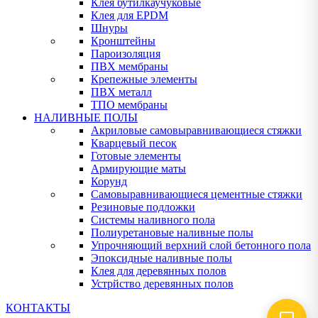
Клея бутилкаучуковые
Клея для EPDM
Шнуры
Кронштейны
Пароизоляция
ПВХ мембраны
Крепежные элементы
ПВХ металл
ТПО мембраны
НАЛИВНЫЕ ПОЛЫ
Акриловые самовыравнивающиеся стяжки
Кварцевый песок
Готовые элементы
Армирующие маты
Корунд
Самовыравнивающиеся цементные стяжки
Резиновые подложки
Системы наливного пола
Полиуретановые наливные полы
Упрочняющий верхний слой бетонного пола
Эпоксидные наливные полы
Клея для деревянных полов
Устрйство деревянных полов
КОНТАКТЫ