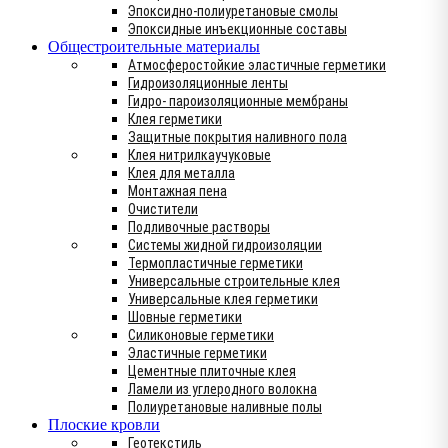
Эпоксидно-полиуретановые смолы
Эпоксидные инъекционные составы
Общестроительные материалы
Атмосферостойкие эластичные герметики
Гидроизоляционные ленты
Гидро- пароизоляционные мембраны
Клея герметики
Защитные покрытия наливного пола
Клея нитрилкаучуковые
Клея для металла
Монтажная пена
Очистители
Подливочные растворы
Системы жидной гидроизоляции
Термопластичные герметики
Универсальные строительные клея
Универсальные клея герметики
Шовные герметики
Силиконовые герметики
Эластичные герметики
Цементные плиточные клея
Ламели из углеродного волокна
Полиуретановые наливные полы
Плоские кровли
Геотекстиль