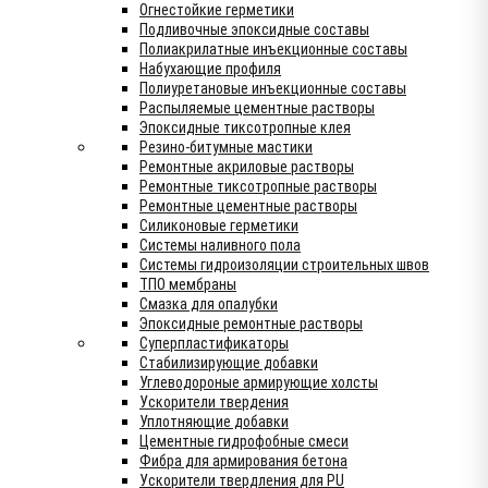
Огнестойкие герметики
Подливочные эпоксидные составы
Полиакрилатные инъекционные составы
Набухающие профиля
Полиуретановые инъекционные составы
Распыляемые цементные растворы
Эпоксидные тиксотропные клея
Резино-битумные мастики
Ремонтные акриловые растворы
Ремонтные тиксотропные растворы
Ремонтные цементные растворы
Силиконовые герметики
Системы наливного пола
Системы гидроизоляции строительных швов
ТПО мембраны
Смазка для опалубки
Эпоксидные ремонтные растворы
Суперпластификаторы
Стабилизирующие добавки
Углеводороные армирующие холсты
Ускорители твердения
Уплотняющие добавки
Цементные гидрофобные смеси
Фибра для армирования бетона
Ускорители твердления для PU