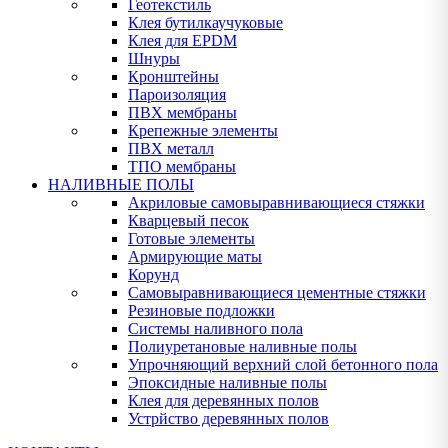
Геотекстиль
Клея бутилкаучуковые
Клея для EPDM
Шнуры
Кронштейны
Пароизоляция
ПВХ мембраны
Крепежные элементы
ПВХ металл
ТПО мембраны
НАЛИВНЫЕ ПОЛЫ
Акриловые самовыравнивающиеся стяжки
Кварцевый песок
Готовые элементы
Армирующие маты
Корунд
Самовыравнивающиеся цементные стяжки
Резиновые подложки
Системы наливного пола
Полиуретановые наливные полы
Упрочняющий верхний слой бетонного пола
Эпоксидные наливные полы
Клея для деревянных полов
Устрйство деревянных полов