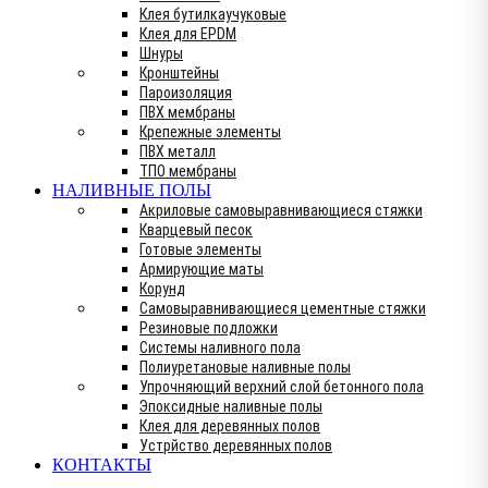
Клея бутилкаучуковые
Клея для EPDM
Шнуры
Кронштейны
Пароизоляция
ПВХ мембраны
Крепежные элементы
ПВХ металл
ТПО мембраны
НАЛИВНЫЕ ПОЛЫ
Акриловые самовыравнивающиеся стяжки
Кварцевый песок
Готовые элементы
Армирующие маты
Корунд
Самовыравнивающиеся цементные стяжки
Резиновые подложки
Системы наливного пола
Полиуретановые наливные полы
Упрочняющий верхний слой бетонного пола
Эпоксидные наливные полы
Клея для деревянных полов
Устрйство деревянных полов
КОНТАКТЫ