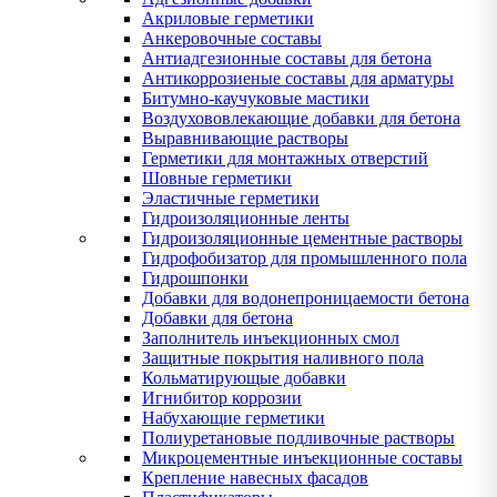
Акриловые герметики
Анкеровочные составы
Антиадгезионные составы для бетона
Антикоррозиеные составы для арматуры
Битумно-каучуковые мастики
Воздухововлекающие добавки для бетона
Выравнивающие растворы
Герметики для монтажных отверстий
Шовные герметики
Эластичные герметики
Гидроизоляционные ленты
Гидроизоляционные цементные растворы
Гидрофобизатор для промышленного пола
Гидрошпонки
Добавки для водонепроницаемости бетона
Добавки для бетона
Заполнитель инъекционных смол
Защитные покрытия наливного пола
Кольматирующые добавки
Игнибитор коррозии
Набухающие герметики
Полиуретановые подливочные растворы
Микроцементные инъекционные составы
Крепление навесных фасадов