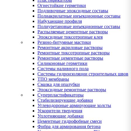
Пластификаторы
Огнестойкие герметики
Подливочные эпоксидные составы
Полиакрилатные инъекционные составы
Набухающие профиля
Полиуретановые инъекционные составы
Распыляемые цементные растворы
Эпоксидные тиксотропные клея
Резино-битумные мастики
Ремонтные акриловые растворы
Ремонтные тиксотропные растворы
Ремонтные цементные растворы
Силиконовые герметики
Системы наливного пола
Системы гидроизоляции строительных швов
ТПО мембраны
Смазка для опалубки
Эпоксидные ремонтные растворы
Суперпластификаторы
Стабилизирующие добавки
Углеводороные армирующие холсты
Ускорители твердения
Уплотняющие добавки
Цементные гидрофобные смеси
Фибра для армирования бетона