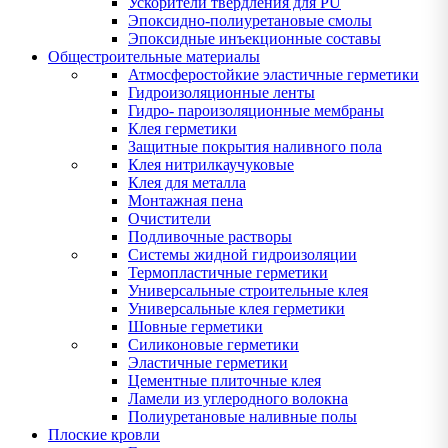
Ускорители твердления для PU
Эпоксидно-полиуретановые смолы
Эпоксидные инъекционные составы
Общестроительные материалы
Атмосферостойкие эластичные герметики
Гидроизоляционные ленты
Гидро- пароизоляционные мембраны
Клея герметики
Защитные покрытия наливного пола
Клея нитрилкаучуковые
Клея для металла
Монтажная пена
Очистители
Подливочные растворы
Системы жидной гидроизоляции
Термопластичные герметики
Универсальные строительные клея
Универсальные клея герметики
Шовные герметики
Силиконовые герметики
Эластичные герметики
Цементные плиточные клея
Ламели из углеродного волокна
Полиуретановые наливные полы
Плоские кровли