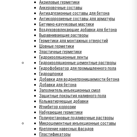
Акриловые герметики
Анкеровочные составы
Антиадгезионные составы для бетона
Антикоррозиеные составы для арматуры
Битумно-каучуковые мастики
Воздухововлекающие добавки для бетона
Выравнивающие растворы
Герметики для монтажных отверстий
Шовные герметики
Эластичные герметики
Гидроизоляционные ленты
Гидроизоляционные цементные растворы
Гидрофобизатор для промышленного пола
Гидрошпонки
Добавки для водонепроницаемости бетона
Добавки для бетона
Заполнитель инъекционных смол
Защитные покрытия наливного пола
Кольматирующые добавки
Игнибитор коррозии
Набухающие герметики
Полиуретановые подливочные растворы
Микроцементные инъекционные составы
Крепление навесных фасадов
Пластификаторы