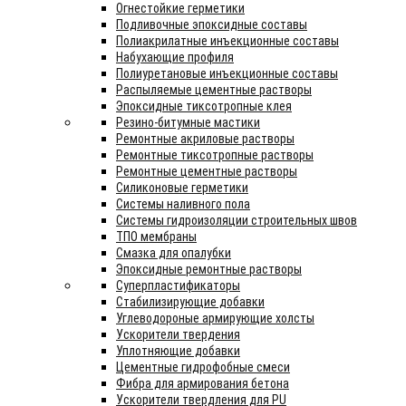
Огнестойкие герметики
Подливочные эпоксидные составы
Полиакрилатные инъекционные составы
Набухающие профиля
Полиуретановые инъекционные составы
Распыляемые цементные растворы
Эпоксидные тиксотропные клея
Резино-битумные мастики
Ремонтные акриловые растворы
Ремонтные тиксотропные растворы
Ремонтные цементные растворы
Силиконовые герметики
Системы наливного пола
Системы гидроизоляции строительных швов
ТПО мембраны
Смазка для опалубки
Эпоксидные ремонтные растворы
Суперпластификаторы
Стабилизирующие добавки
Углеводороные армирующие холсты
Ускорители твердения
Уплотняющие добавки
Цементные гидрофобные смеси
Фибра для армирования бетона
Ускорители твердления для PU