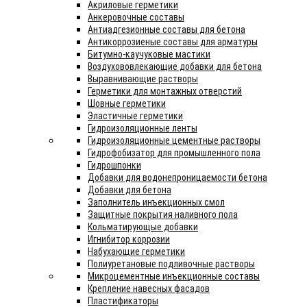
Акриловые герметики
Анкеровочные составы
Антиадгезионные составы для бетона
Антикоррозиеные составы для арматуры
Битумно-каучуковые мастики
Воздухововлекающие добавки для бетона
Выравнивающие растворы
Герметики для монтажных отверстий
Шовные герметики
Эластичные герметики
Гидроизоляционные ленты
Гидроизоляционные цементные растворы
Гидрофобизатор для промышленного пола
Гидрошпонки
Добавки для водонепроницаемости бетона
Добавки для бетона
Заполнитель инъекционных смол
Защитные покрытия наливного пола
Кольматирующые добавки
Игнибитор коррозии
Набухающие герметики
Полиуретановые подливочные растворы
Микроцементные инъекционные составы
Крепление навесных фасадов
Пластификаторы