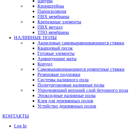
Шнуры
Кронштейны
Пароизоляция
ПВХ мембраны
Крепежные элементы
ПВХ металл
ТПО мембраны
НАЛИВНЫЕ ПОЛЫ
Акриловые самовыравнивающиеся стяжки
Кварцевый песок
Готовые элементы
Армирующие маты
Корунд
Самовыравнивающиеся цементные стяжки
Резиновые подложки
Системы наливного пола
Полиуретановые наливные полы
Упрочняющий верхний слой бетонного пола
Эпоксидные наливные полы
Клея для деревянных полов
Устрйство деревянных полов
КОНТАКТЫ
Log In