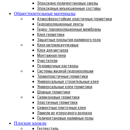
Эпоксидно-полиуретановые смолы
Эпоксидные инъекционные составы
Общестроительные материалы
Атмосферостойкие эластичные герметики
Гидроизоляционные ленты
Гидро- пароизоляционные мембраны
Клея герметики
Защитные покрытия наливного пола
Клея нитрилкаучуковые
Клея для металла
Монтажная пена
Очистители
Подливочные растворы
Системы жидной гидроизоляции
Термопластичные герметики
Универсальные строительные клея
Универсальные клея герметики
Шовные герметики
Силиконовые герметики
Эластичные герметики
Цементные плиточные клея
Ламели из углеродного волокна
Полиуретановые наливные полы
Плоские кровли
Геотекстиль