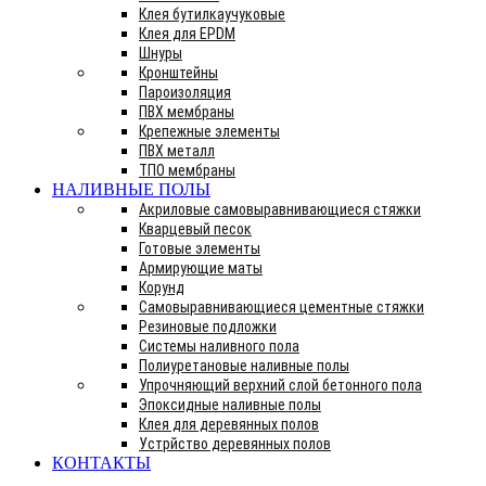
Клея бутилкаучуковые
Клея для EPDM
Шнуры
Кронштейны
Пароизоляция
ПВХ мембраны
Крепежные элементы
ПВХ металл
ТПО мембраны
НАЛИВНЫЕ ПОЛЫ
Акриловые самовыравнивающиеся стяжки
Кварцевый песок
Готовые элементы
Армирующие маты
Корунд
Самовыравнивающиеся цементные стяжки
Резиновые подложки
Системы наливного пола
Полиуретановые наливные полы
Упрочняющий верхний слой бетонного пола
Эпоксидные наливные полы
Клея для деревянных полов
Устрйство деревянных полов
КОНТАКТЫ