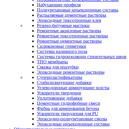
Набухающие профиля
Полиуретановые инъекционные составы
Распыляемые цементные растворы
Эпоксидные тиксотропные клея
Резино-битумные мастики
Ремонтные акриловые растворы
Ремонтные тиксотропные растворы
Ремонтные цементные растворы
Силиконовые герметики
Системы наливного пола
Системы гидроизоляции строительных швов
ТПО мембраны
Смазка для опалубки
Эпоксидные ремонтные растворы
Суперпластификаторы
Стабилизирующие добавки
Углеводороные армирующие холсты
Ускорители твердения
Уплотняющие добавки
Цементные гидрофобные смеси
Фибра для армирования бетона
Ускорители твердления для PU
Эпоксидно-полиуретановые смолы
Эпоксидные инъекционные составы