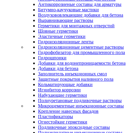
Антикоррозиеные составы для арматуры
Битумно-каучуковые мастики
Воздухововлекающие добавки для бетона
Выравнивающие растворы
Герметики для монтажных отверстий
Шовные герметики
Эластичные герметики
Гидроизоляционные ленты
Гидроизоляционные цементные растворы
Гидрофобизатор для промышленного пола
Гидрошпонки
Добавки для водонепроницаемости бетона
Добавки для бетона
Заполнитель инъекционных смол
Защитные покрытия наливного пола
Кольматирующые добавки
Игнибитор коррозии
Набухающие герметики
Полиуретановые подливочные растворы
Микроцементные инъекционные составы
Крепление навесных фасадов
Пластификаторы
Огнестойкие герметики
Подливочные эпоксидные составы
Полиакрилатные инъекционные составы