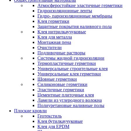
Общестроительные материалы
Атмосферостойкие эластичные герметики
Гидроизоляционные ленты
Гидро- пароизоляционные мембраны
Клея герметики
Защитные покрытия наливного пола
Клея нитрилкаучуковые
Клея для металла
Монтажная пена
Очистители
Подливочные растворы
Системы жидной гидроизоляции
Термопластичные герметики
Универсальные строительные клея
Универсальные клея герметики
Шовные герметики
Силиконовые герметики
Эластичные герметики
Цементные плиточные клея
Ламели из углеродного волокна
Полиуретановые наливные полы
Плоские кровли
Геотекстиль
Клея бутилкаучуковые
Клея для EPDM